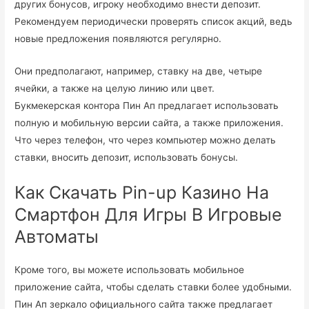
других бонусов, игроку необходимо внести депозит.
Рекомендуем периодически проверять список акций, ведь
новые предложения появляются регулярно.
Они предполагают, например, ставку на две, четыре
ячейки, а также на целую линию или цвет.
Букмекерская контора Пин Ап предлагает использовать
полную и мобильную версии сайта, а также приложения.
Что через телефон, что через компьютер можно делать
ставки, вносить депозит, использовать бонусы.
Как Скачать Pin-up Казино На
Смартфон Для Игры В Игровые
Автоматы
Кроме того, вы можете использовать мобильное
приложение сайта, чтобы сделать ставки более удобными.
Пин Ап зеркало официального сайта также предлагает