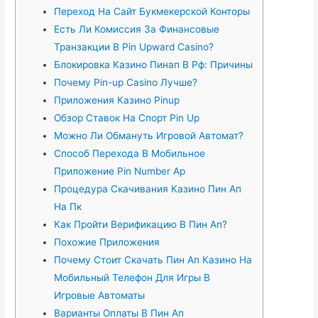
Переход На Сайт Букмекерской Конторы
Есть Ли Комиссия За Финансовые
Транзакции В Pin Upward Casino?
Блокировка Казино Пинап В Рф: Причины
Почему Pin-up Casino Лучше?
Приложения Казино Pinup
Обзор Ставок На Спорт Pin Up
Можно Ли Обмануть Игровой Автомат?
Способ Перехода В Мобильное
Приложение Pin Number Ap
Процедура Скачивания Казино Пин Ап
На Пк
Как Пройти Верификацию В Пин Ап?
Похожие Приложения
Почему Стоит Скачать Пин Ап Казино На
Мобильный Телефон Для Игры В
Игровые Автоматы
Варианты Оплаты В Пин Ап