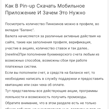
Как В Pin-up Скачать Мобильное
Приложение И Зачем Это Нужно
Посмотреть количество Пинкоинов можно в профиле, во
вкладке “Баланс”.
Валюта начисляется за различные активные действия на
сайте, такие как заполнения профиля, верификация,
участие в акциях, количество ставок и так далее..
[newline]При пополнении букмекерского счета любым из
возможных способов, возможны сбои при работе
платежных систем.
Если вы пополнили счет, а средств на балансе нет, то
необходимо написать в службу поддержки и предоставить
квитанцию или скан чека об оплате.
Тут представлены все действующие акции, программы
лояльности и возможность получить промокоды.
Обратите внимание, что в этом разделе есть не только