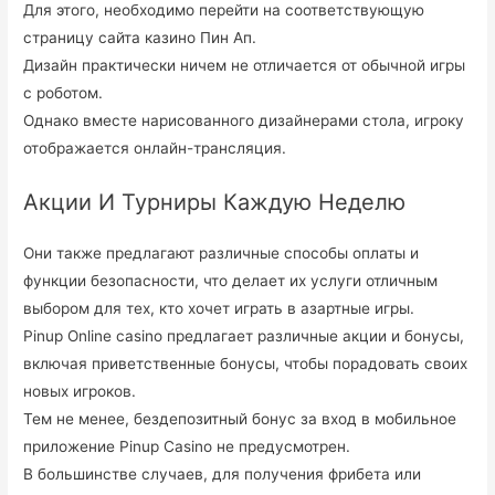
Для этого, необходимо перейти на соответствующую
страницу сайта казино Пин Ап.
Дизайн практически ничем не отличается от обычной игры
с роботом.
Однако вместе нарисованного дизайнерами стола, игроку
отображается онлайн-трансляция.
Акции И Турниры Каждую Неделю
Они также предлагают различные способы оплаты и
функции безопасности, что делает их услуги отличным
выбором для тех, кто хочет играть в азартные игры.
Pinup Online casino предлагает различные акции и бонусы,
включая приветственные бонусы, чтобы порадовать своих
новых игроков.
Тем не менее, бездепозитный бонус за вход в мобильное
приложение Pinup Casino не предусмотрен.
В большинстве случаев, для получения фрибета или