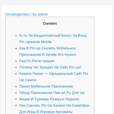
Uncategorized
/ By
admin
Content
Есть Ли Бездепозитный Бонус За Вход
Pin Upwards Mobile
Как В Pin-up Скачать Мобильное
Приложение И Зачем Это Нужно
Faq По Регистрации
Почему Не Заходит На Сайт Pin-up?
Казино Пинап — Официальный Сайт Pin
Up Casino
Пинап Мобильное Приложение
Обзор Приложения Пин-ап Ру Для Ios
Акции И Турниры Каждую Неделю
Как Скачать Pin Up Казино На Смартфон
Для Игры В Игровые Автоматы