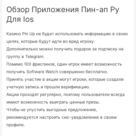
Обзор Приложения Пин-ап Ру
Для Ios
Казино Pin Up не будет использовать информацию в своих
целях, которые будут идти во вред игроку.
Дополнительно можно получить подарок за подписку на
группу в Telegram.
Помимо 100 фриспинов, один игрок имеет возможность
получить Software Watch совершенно бесплатно.
Принять участие в акции могут игроки, которые создали
учетную запись и прошли верификацию.
Акции проходят регулярно, поэтому пользователи всегда
имеют возможность выиграть ценные призы.
Чтобы не упустить выгодные предложение,
рекомендуется настроить смс-уведомление в своем
профиле.