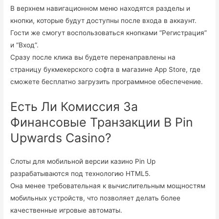
В верхнем навигационном меню находятся разделы и
кнопки, которые будут доступны после входа в аккаунт.
Гости же смогут воспользоваться кнопками “Регистрация”
и “Вход”.
Сразу после клика вы будете перенаправлены на
страницу букмекерского софта в магазине App Store, где
сможете бесплатно загрузить программное обеспечение.
Есть Ли Комиссия За
Финансовые Транзакции В Pin
Upwards Casino?
Слоты для мобильной версии казино Pin Up
разрабатываются под технологию HTML5.
Она менее требовательная к вычислительным мощностям
мобильных устройств, что позволяет делать более
качественные игровые автоматы.