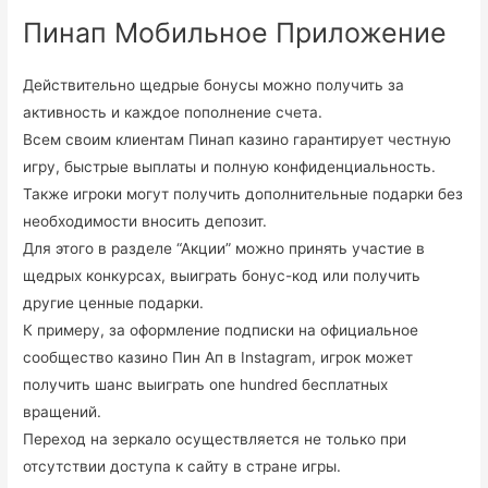
Пинап Мобильное Приложение
Действительно щедрые бонусы можно получить за
активность и каждое пополнение счета.
Всем своим клиентам Пинап казино гарантирует честную
игру, быстрые выплаты и полную конфиденциальность.
Также игроки могут получить дополнительные подарки без
необходимости вносить депозит.
Для этого в разделе “Акции” можно принять участие в
щедрых конкурсах, выиграть бонус-код или получить
другие ценные подарки.
К примеру, за оформление подписки на официальное
сообщество казино Пин Ап в Instagram, игрок может
получить шанс выиграть one hundred бесплатных
вращений.
Переход на зеркало осуществляется не только при
отсутствии доступа к сайту в стране игры.