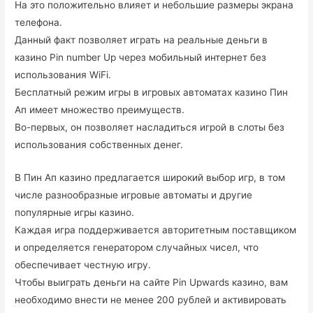
На это положительно влияет и небольшие размеры экрана
телефона.
Данный факт позволяет играть на реальные деньги в
казино Pin number Up через мобильный интернет без
использования WiFi.
Бесплатный режим игры в игровых автоматах казино Пин
Ап имеет множество преимуществ.
Во-первых, он позволяет насладиться игрой в слоты без
использования собственных денег.
В Пин Ап казино предлагается широкий выбор игр, в том
числе разнообразные игровые автоматы и другие
популярные игры казино.
Каждая игра поддерживается авторитетным поставщиком
и определяется генератором случайных чисел, что
обеспечивает честную игру.
Чтобы выиграть деньги на сайте Pin Upwards казино, вам
необходимо внести не менее 200 рублей и активировать