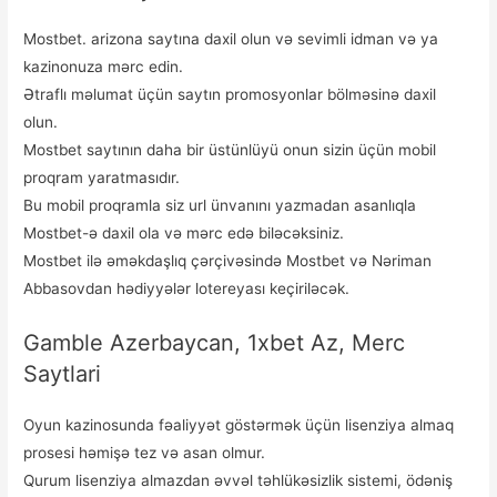
Mostbet. arizona saytına daxil olun və sevimli idman və ya
kazinonuza mərc edin.
Ətraflı məlumat üçün saytın promosyonlar bölməsinə daxil
olun.
Mostbet saytının daha bir üstünlüyü onun sizin üçün mobil
proqram yaratmasıdır.
Bu mobil proqramla siz url ünvanını yazmadan asanlıqla
Mostbet-ə daxil ola və mərc edə biləcəksiniz.
Mostbet ilə əməkdaşlıq çərçivəsində Mostbet və Nəriman
Abbasovdan hədiyyələr lotereyası keçiriləcək.
Gamble Azerbaycan, 1xbet Az, Merc
Saytlari
Oyun kazinosunda fəaliyyət göstərmək üçün lisenziya almaq
prosesi həmişə tez və asan olmur.
Qurum lisenziya almazdan əvvəl təhlükəsizlik sistemi, ödəniş