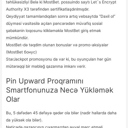
təhlükəsizliyi Belə ki MostBet. possuindo saytı Let`s Encrypt
Authority X3 tərəfindən sertifikatlaşdırılmışdır.
Qeydiyyat tamamlandıqdan sonra artıq vebsaytda “Daxil ol”
düyməsi vasitəsilə açılan pəncərədən müvafiq sosial
şəbəkənin loqosunu klikləməklə MostBet giriş etmək
mümkündür.
MostBet-də təqdim olunan bonuslar və promo-aksiyalar
(MostBet бонус)
StarJackpot promosyonu da var ki, bu oyunçuları hər gün
mütərəqqi bir məbləğ qazanma imkanı verir.
Pin Upward Proqramını
Smartfonunuza Necə Yükləmək
Olar
Bu, 5 dəfədən 45 dəfəyə qədər ola bilər (nadir hallarda daha
da yüksək ola bilər).
Nəticədə qazancınızı çıxarmazdan əvvəl mərc etməli