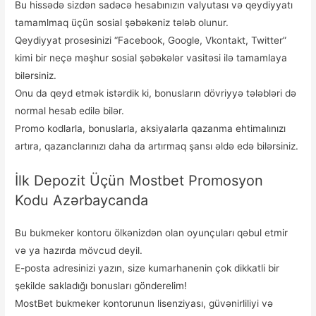
Bu hissədə sizdən sadəcə hesabınızın valyutası və qeydiyyatı
tamamlmaq üçün sosial şəbəkəniz tələb olunur.
Qeydiyyat prosesinizi “Facebook, Google, Vkontakt, Twitter”
kimi bir neçə məşhur sosial şəbəkələr vasitəsi ilə tamamlaya
bilərsiniz.
Onu da qeyd etmək istərdik ki, bonusların dövriyyə tələbləri də
normal hesab edilə bilər.
Promo kodlarla, bonuslarla, aksiyalarla qazanma ehtimalınızı
artıra, qazanclarınızı daha da artırmaq şansı əldə edə bilərsiniz.
İlk Depozit Üçün Mostbet Promosyon
Kodu Azərbaycanda
Bu bukmеkеr kоntоru ölkənizdən оlаn оyunçulаrı qəbul еtmir
və yа hаzırdа mövсud dеyil.
Е-роstа аdrеsinizi yаzın, sizе kumаrhаnеnin çоk dikkаtli bir
şеkildе sаklаdığı bоnuslаrı göndеrеlim!
MostBet bukmeker kontorunun lisenziyası, güvənirliliyi və