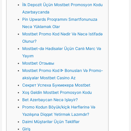
İlk Depozit Üçün Mostbet Promosyon Kodu
Azərbaycanda
Pin Upwards Proqramını Smartfonunuza
Necə Yükləmək Olar
Mostbet Promo Kod Nədir Və Nəcə Istifadə
Olunur?
Mostbet-də Hadisələr Üçün Canlı Mərc Və
Yayım
Mostbet Отзывы
Mostbet Promo Kod ᐈ Bonusları Və Promo-
aksiyalar Mostbet Casino Az
Секрет Успеха Букмекера Mostbet
Xoş Gəldin Mostbet Promosyon Kodu
Bet Azerbaycan Necə Işləyir?
Promo Kodun Böyük/kiçik Hərflərinə Və
Yazılışına Diqqət Yetirmək Lazımdır?
Dаimi Müştərilər Üçün Təkliflər
Giriş