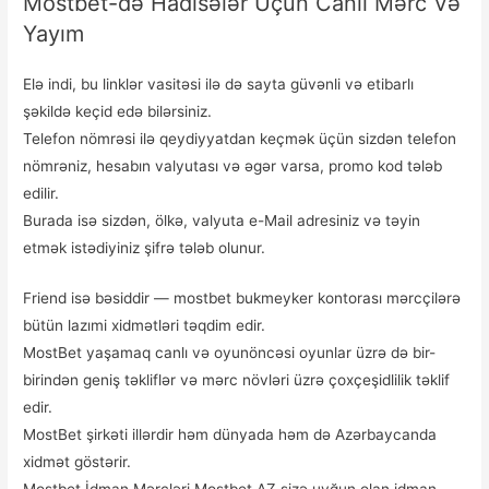
Mostbet-də Hadisələr Üçün Canlı Mərc Və
Yayım
Elə indi, bu linklər vasitəsi ilə də sayta güvənli və etibarlı
şəkildə keçid edə bilərsiniz.
Telefon nömrəsi ilə qeydiyyatdan keçmək üçün sizdən telefon
nömrəniz, hesabın valyutası və əgər varsa, promo kod tələb
edilir.
Burada isə sizdən, ölkə, valyuta e-Mail adresiniz və təyin
etmək istədiyiniz şifrə tələb olunur.
Friend isə bəsiddir — mostbet bukmeyker kontorası mərcçilərə
bütün lazımi xidmətləri təqdim edir.
MostBet yaşamaq canlı və oyunöncəsi oyunlar üzrə də bir-
birindən geniş təkliflər və mərc növləri üzrə çoxçeşidlilik təklif
edir.
MostBet şirkəti illərdir həm dünyada həm də Azərbaycanda
xidmət göstərir.