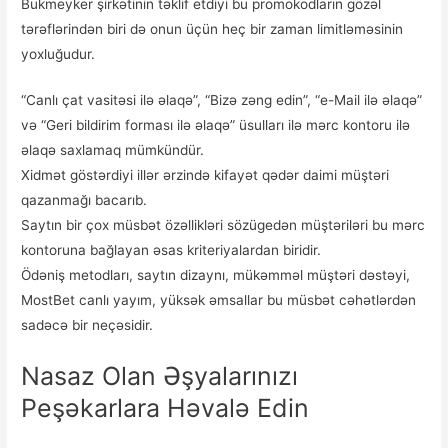
Bukmeyker şirkətinin təklif etdiyi bu promokodların gözəl
tərəflərindən biri də onun üçün heç bir zaman limitləməsinin
yoxluğudur.
“Canlı çat vasitəsi ilə əlaqə”, “Bizə zəng edin”, “e-Mail ilə əlaqə”
və “Geri bildirim forması ilə əlaqə” üsulları ilə mərc kontoru ilə
əlaqə saxlamaq mümkündür.
Xidmət göstərdiyi illər ərzində kifayət qədər daimi müştəri
qazanmağı bacarıb.
Saytın bir çox müsbət özəllikləri sözügedən müştəriləri bu mərc
kontoruna bağlayan əsas kriteriyalardan biridir.
Ödəniş metodları, saytın dizaynı, mükəmməl müştəri dəstəyi,
MostBet canlı yayım, yüksək əmsallar bu müsbət cəhətlərdən
sadəcə bir neçəsidir.
Nasaz Olan Əşyalarınızı
Peşəkarlara Həvalə Edin