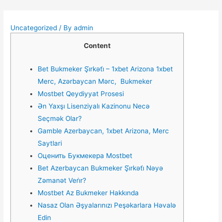
Uncategorized
/ By
admin
Content
Bet Bukmeker Şi̇rkəti̇ – 1xbet Arizona 1xbet
Merc, Azərbaycan Mərc, Bukmeker
Mostbet Qeydiyyat Prosesi
Ən Yaxşı Lisenziyalı Kazinonu Necə
Seçmək Olar?
Gamble Azerbaycan, 1xbet Arizona, Merc
Saytlari
Оценить Букмекера Mostbet
Bet Azerbaycan Bukmeker Şi̇rkəti̇ Nəyə
Zəmanət Veri̇r?
Mostbet Az Bukmeker Hakkında
Nasaz Olan Əşyalarınızı Peşəkarlara Həvalə
Edin