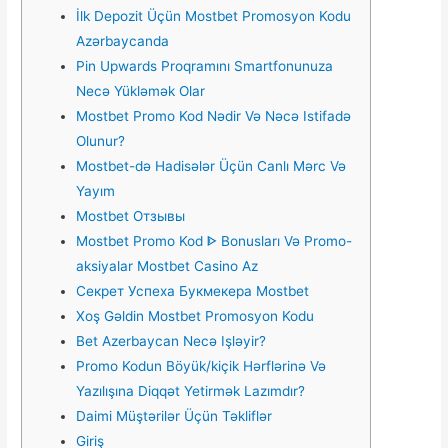
İlk Depozit Üçün Mostbet Promosyon Kodu
Azərbaycanda
Pin Upwards Proqramını Smartfonunuza
Necə Yükləmək Olar
Mostbet Promo Kod Nədir Və Nəcə Istifadə
Olunur?
Mostbet-də Hadisələr Üçün Canlı Mərc Və
Yayım
Mostbet Отзывы
Mostbet Promo Kod ᐈ Bonusları Və Promo-
aksiyalar Mostbet Casino Az
Секрет Успеха Букмекера Mostbet
Xoş Gəldin Mostbet Promosyon Kodu
Bet Azerbaycan Necə Işləyir?
Promo Kodun Böyük/kiçik Hərflərinə Və
Yazılışına Diqqət Yetirmək Lazımdır?
Dаimi Müştərilər Üçün Təkliflər
Giriş