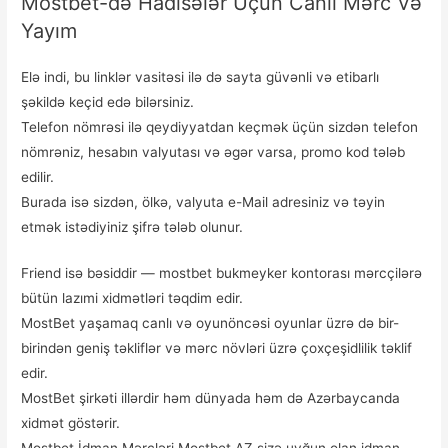
Mostbet-də Hadisələr Üçün Canlı Mərc Və
Yayım
Elə indi, bu linklər vasitəsi ilə də sayta güvənli və etibarlı
şəkildə keçid edə bilərsiniz.
Telefon nömrəsi ilə qeydiyyatdan keçmək üçün sizdən telefon
nömrəniz, hesabın valyutası və əgər varsa, promo kod tələb
edilir.
Burada isə sizdən, ölkə, valyuta e-Mail adresiniz və təyin
etmək istədiyiniz şifrə tələb olunur.
Friend isə bəsiddir — mostbet bukmeyker kontorası mərcçilərə
bütün lazımi xidmətləri təqdim edir.
MostBet yaşamaq canlı və oyunöncəsi oyunlar üzrə də bir-
birindən geniş təkliflər və mərc növləri üzrə çoxçeşidlilik təklif
edir.
MostBet şirkəti illərdir həm dünyada həm də Azərbaycanda
xidmət göstərir.