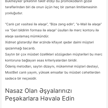
Bukmeyker şirkətinin təklif etdiyi bu promokodların gözəl
tərəflərindən biri də onun üçün heç bir zaman limitləməsinin
yoxluğudur.
“Canlı çat vasitəsi ilə əlaqə”, “Bizə zəng edin”, “e-Mail ilə əlaqə”
və “Geri bildirim forması ilə əlaqə” üsulları ilə mərc kontoru ilə
əlaqə saxlamaq mümkündür.
Xidmət göstərdiyi illər ərzində kifayət qədər daimi müştəri
qazanmağı bacarıb.
Saytın bir çox müsbət özəllikləri sözügedən müştəriləri bu mərc
kontoruna bağlayan əsas kriteriyalardan biridir.
Ödəniş metodları, saytın dizaynı, mükəmməl müştəri dəstəyi,
MostBet canlı yayım, yüksək əmsallar bu müsbət cəhətlərdən
sadəcə bir neçəsidir.
Nasaz Olan Əşyalarınızı
Peşəkarlara Həvalə Edin