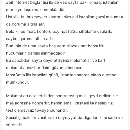
Zəif internet bağlantısı ilə də veb sayta daxil olmaq, istənilən
mərci yerləşdirmək mümkündür.
Üstəlik, bu bukmeyker kontoru sizə aid istənilən şəxsi məlumatı
da qoruma altına alır.
Belə ki, bu mərc kontoru boy nəsil SSL şifrələmə üsulu ilə
saytını qoruma altına alıb.
Bununla de uma sayta baş verə biləcək hər hansı bir
hücumların qarşısı alınmaqdadır.
Bu səbəbdən sayta qeyd etdiyiniz məlumatlar və kart
məlumatlarınız hər daim güvən altındadır.
MostBetlə ilin istənilən günü, istənilən saatda əlaqə qurmaq
mümkündür.
Məlumatları daxil etdikdən sonra təstiq maili qeyd etdiyiniz e-
mail adresinə göndərilir, həmin email vasitəsi ilə hesabınızı
təstiqləməyiniz tövsiyə olunandır.
Sosial şəbəkələr vasitəsi ilə qeydiyyat da digərləri kimi sadə və
sürətlidir.