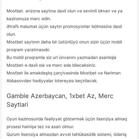
Mostbet. arizona saytına daxil olun və sevimli idman və ya
kazinonuza mərc edin.
Ətraflı məlumat üçün saytın promosyonlar bölməsinə daxil
olun.
Mostbet saytının daha bir üstünlüyü onun sizin üçün mobil
proqram yaratmasıdır.
Bu mobil proqramla siz url ünvanını yazmadan asanlıqla
Mostbet-ə daxil ola və mərc edə biləcəksiniz.
Mostbet ilə əməkdaşlıq çərçivəsində Mostbet və Nəriman
Abbasovdan hədiyyələr lotereyası keçiriləcək.
Gamble Azerbaycan, 1xbet Az, Merc
Saytlari
Oyun kazinosunda fəaliyyət göstərmək üçün lisenziya almaq
prosesi həmişə tez və asan olmur.
Qurum lisenziya almazdan əvvəl təhlükəsizlik sistemi, ödəniş