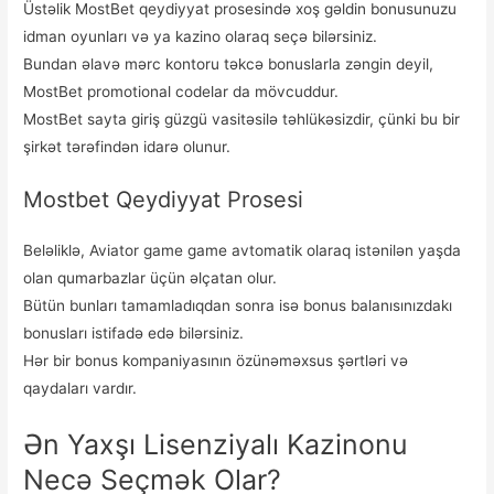
Üstəlik MostBet qeydiyyat prosesində xoş gəldin bonusunuzu
idman oyunları və ya kazino olaraq seçə bilərsiniz.
Bundan əlavə mərc kontoru təkcə bonuslarla zəngin deyil,
MostBet promotional codelar da mövcuddur.
MostBet sayta giriş güzgü vasitəsilə təhlükəsizdir, çünki bu bir
şirkət tərəfindən idarə olunur.
Mostbet Qeydiyyat Prosesi
Beləliklə, Aviator game game avtomatik olaraq istənilən yaşda
olan qumarbazlar üçün əlçatan olur.
Bütün bunları tamamladıqdan sonra isə bonus balanısınızdakı
bonusları istifadə edə bilərsiniz.
Hər bir bonus kompaniyasının özünəməxsus şərtləri və
qaydaları vardır.
Ən Yaxşı Lisenziyalı Kazinonu
Necə Seçmək Olar?