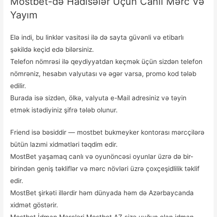
Mostbet-də Hadisələr Üçün Canlı Mərc Və
Yayım
Elə indi, bu linklər vasitəsi ilə də sayta güvənli və etibarlı
şəkildə keçid edə bilərsiniz.
Telefon nömrəsi ilə qeydiyyatdan keçmək üçün sizdən telefon
nömrəniz, hesabın valyutası və əgər varsa, promo kod tələb
edilir.
Burada isə sizdən, ölkə, valyuta e-Mail adresiniz və təyin
etmək istədiyiniz şifrə tələb olunur.
Friend isə bəsiddir — mostbet bukmeyker kontorası mərcçilərə
bütün lazımi xidmətləri təqdim edir.
MostBet yaşamaq canlı və oyunöncəsi oyunlar üzrə də bir-
birindən geniş təkliflər və mərc növləri üzrə çoxçeşidlilik təklif
edir.
MostBet şirkəti illərdir həm dünyada həm də Azərbaycanda
xidmət göstərir.