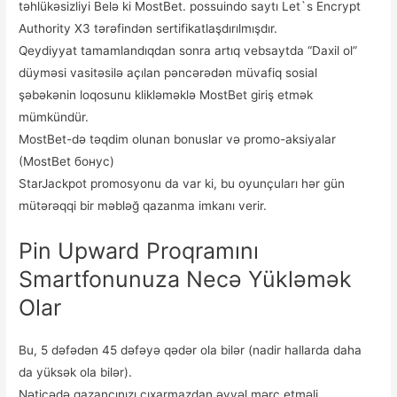
təhlükəsizliyi Belə ki MostBet. possuindo saytı Let`s Encrypt
Authority X3 tərəfindən sertifikatlaşdırılmışdır.
Qeydiyyat tamamlandıqdan sonra artıq vebsaytda “Daxil ol”
düyməsi vasitəsilə açılan pəncərədən müvafiq sosial
şəbəkənin loqosunu klikləməklə MostBet giriş etmək
mümkündür.
MostBet-də təqdim olunan bonuslar və promo-aksiyalar
(MostBet бонус)
StarJackpot promosyonu da var ki, bu oyunçuları hər gün
mütərəqqi bir məbləğ qazanma imkanı verir.
Pin Upward Proqramını
Smartfonunuza Necə Yükləmək
Olar
Bu, 5 dəfədən 45 dəfəyə qədər ola bilər (nadir hallarda daha
da yüksək ola bilər).
Nəticədə qazancınızı çıxarmazdan əvvəl mərc etməli