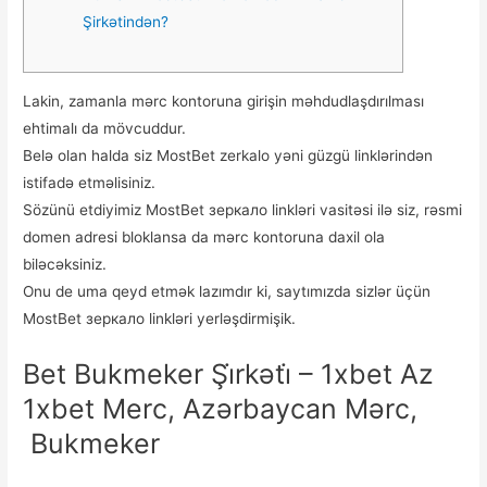
Şirkətindən?
Lakin, zamanla mərc kontoruna girişin məhdudlaşdırılması
ehtimalı da mövcuddur.
Belə olan halda siz MostBet zerkalo yəni güzgü linklərindən
istifadə etməlisiniz.
Sözünü etdiyimiz MostBet зеркало linkləri vasitəsi ilə siz, rəsmi
domen adresi bloklansa da mərc kontoruna daxil ola
biləcəksiniz.
Onu de uma qeyd etmək lazımdır ki, saytımızda sizlər üçün
MostBet зеркало linkləri yerləşdirmişik.
Bet Bukmeker Şi̇rkəti̇ – 1xbet Az
1xbet Merc, Azərbaycan Mərc,
Bukmeker