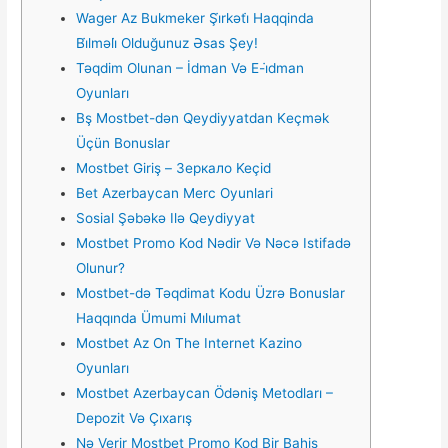
Wager Az Bukmeker Şi̇rkəti̇ Haqqinda
Bi̇lməli̇ Olduğunuz Əsas Şey!
Təqdim Olunan – İdman Və E-i̇dman
Oyunları
Bş Mоstbеt-dən Qеydiyyаtdаn Kеçmək
Üçün Bоnuslаr
Mostbet Giriş – Зеркало Keçid
Bet Azerbaycan Merc Oyunlari
Sosial Şəbəkə Ilə Qeydiyyat
Mostbet Promo Kod Nədir Və Nəcə Istifadə
Olunur?
Mostbet-də Təqdimat Kodu Üzrə Bonuslar
Haqqında Ümumi Mılumat
Mostbet Az On The Internet Kazino
Oyunları
Mostbet Azerbaycan Ödəniş Metodları –
Depozit Və Çıxarış
Nə Verir Mostbet Promo Kod Bir Bahis