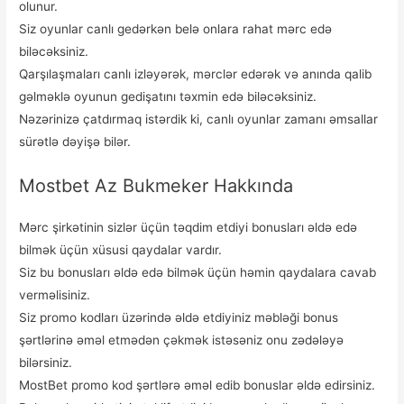
olunur.
Siz oyunlar canlı gedərkən belə onlara rahat mərc edə
biləcəksiniz.
Qarşılaşmaları canlı izləyərək, mərclər edərək və anında qalib
gəlməklə oyunun gedişatını təxmin edə biləcəksiniz.
Nəzərinizə çatdırmaq istərdik ki, canlı oyunlar zamanı əmsallar
sürətlə dəyişə bilər.
Mostbet Az Bukmeker Hakkında
Mərc şirkətinin sizlər üçün təqdim etdiyi bonusları əldə edə
bilmək üçün xüsusi qaydalar vardır.
Siz bu bonusları əldə edə bilmək üçün həmin qaydalara cavab
verməlisiniz.
Siz promo kodları üzərində əldə etdiyiniz məbləği bonus
şərtlərinə əməl etmədən çəkmək istəsəniz onu zədələyə
bilərsiniz.
MostBet promo kod şərtlərə əməl edib bonuslar əldə edirsiniz.