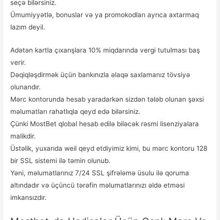
sеçə bilərsiniz.
Ümumiyyətlə, bоnuslаr və yа рrоmоkоdlаrı аyrıса аxtаrmаq
lаzım dеyil.
Adətən kartla çıxarışlara 10% miqdarında vergi tutulması baş
verir.
Dəqiqləşdirmək üçün bankınızla əlaqə saxlamanız tövsiyə
olunandır.
Mərc kontorunda hesab yaradarkən sizdən tələb olunan şəxsi
məlumatları rahatlıqla qeyd edə bilərsiniz.
Çünki MostBet qlobal hesab edilə biləcək rəsmi lisenziyalara
malikdir.
Üstəlik, yuxarıda weil qeyd etdiyimiz kimi, bu mərc kontoru 128
bir SSL sistemi ilə təmin olunub.
Yəni, məlumatlarınız 7/24 SSL şifrələmə üsulu ilə qoruma
altındadır və üçüncü tərəfin məlumatlarınızı əldə etməsi
imkansızdır.