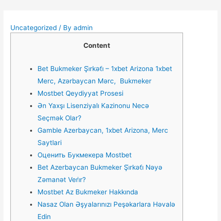
Uncategorized
/ By
admin
Content
Bet Bukmeker Şi̇rkəti̇ – 1xbet Arizona 1xbet
Merc, Azərbaycan Mərc, Bukmeker
Mostbet Qeydiyyat Prosesi
Ən Yaxşı Lisenziyalı Kazinonu Necə
Seçmək Olar?
Gamble Azerbaycan, 1xbet Arizona, Merc
Saytlari
Оценить Букмекера Mostbet
Bet Azerbaycan Bukmeker Şi̇rkəti̇ Nəyə
Zəmanət Veri̇r?
Mostbet Az Bukmeker Hakkında
Nasaz Olan Əşyalarınızı Peşəkarlara Həvalə
Edin