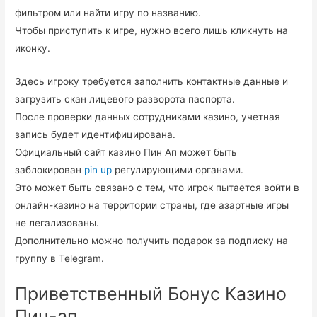
фильтром или найти игру по названию.
Чтобы приступить к игре, нужно всего лишь кликнуть на
иконку.
Здесь игроку требуется заполнить контактные данные и
загрузить скан лицевого разворота паспорта.
После проверки данных сотрудниками казино, учетная
запись будет идентифицирована.
Официальный сайт казино Пин Ап может быть
заблокирован
pin up
регулирующими органами.
Это может быть связано с тем, что игрок пытается войти в
онлайн-казино на территории страны, где азартные игры
не легализованы.
Дополнительно можно получить подарок за подписку на
группу в Telegram.
Приветственный Бонус Казино
Пин-ап