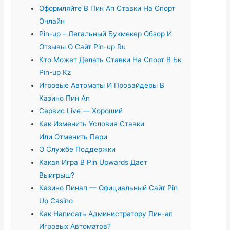
Оформляйте В Пин Ап Ставки На Спорт
Онлайн
Pin-up – Легальный Букмекер Обзор И
Отзывы О Сайт Pin-up Ru
Кто Может Делать Ставки На Спорт В Бк
Pin-up Kz
Игровые Автоматы И Провайдеры В
Казино Пин Ап
Сервис Live — Хороший
Как Изменить Условия Ставки
Или Отменить Пари
О Службе Поддержки
Какая Игра В Pin Upwards Дает
Выигрыш?
Казино Пинап — Официальный Сайт Pin
Up Casino
Как Написать Администратору Пин-ап
Игровых Автоматов?