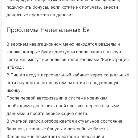
подключить бонусы, если хотите их получать, внести
денежные средства на депозит.
Проблемы Нелегальных Бк
В верхнем навигационном меню находятся разделы и
кнопки, которые будут доступны после входа в аккаунт.
Гости же смогут воспользоваться кнопками “Регистрация”
и “Вход”.
В Пин Ап вход в персональный кабинет через социальные
сети осуществляется путем нажатия на подходящую
иконку.
После первой авторизации в системе новичкам
необходимо дополнить свой профиль персональными
данными и пройти верификацию счета.
В учетной записи отображается актуальное состояние
баланса, активные бонусы и лотерейные билеты.
Здесь можно посмотреть историю операций и