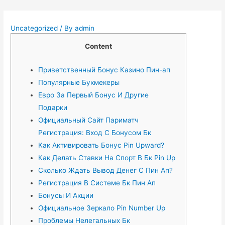
Uncategorized
/ By
admin
Content
Приветственный Бонус Казино Пин-ап
Популярные Букмекеры
Евро За Первый Бонус И Другие
Подарки
Официальный Сайт Париматч
Регистрация: Вход С Бонусом Бк
Как Активировать Бонус Pin Upward?
Как Делать Ставки На Спорт В Бк Pin Up
Сколько Ждать Вывод Денег С Пин Ап?
Регистрация В Системе Бк Пин Ап
Бонусы И Акции
Официальное Зеркало Pin Number Up
Проблемы Нелегальных Бк