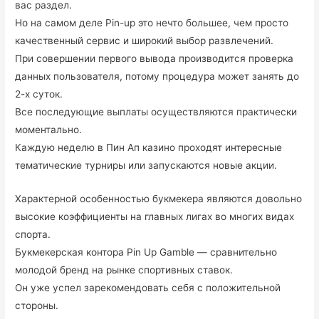
вас раздел.
Но на самом деле Pin-up это нечто большее, чем просто
качественный сервис и широкий выбор развлечений.
При совершении первого вывода производится проверка
данных пользователя, потому процедура может занять до
2-х суток.
Все последующие выплаты осуществляются практически
моментально.
Каждую неделю в Пин Ап казино проходят интересные
тематические турниры или запускаются новые акции.
Характерной особенностью букмекера являются довольно
высокие коэффициенты на главных лигах во многих видах
спорта.
Букмекерская контора Pin Up Gamble — сравнительно
молодой бренд на рынке спортивных ставок.
Он уже успел зарекомендовать себя с положительной
стороны.