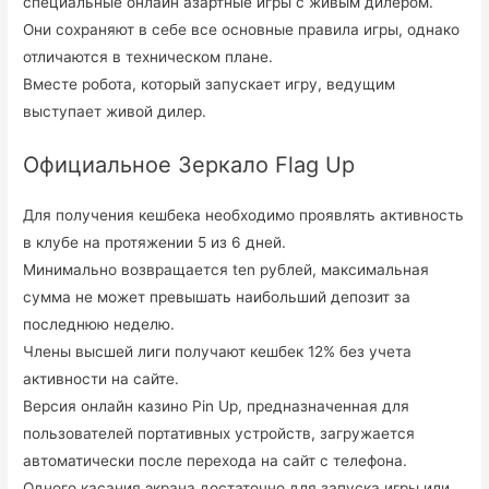
специальные онлайн азартные игры с живым дилером.
Они сохраняют в себе все основные правила игры, однако
отличаются в техническом плане.
Вместе робота, который запускает игру, ведущим
выступает живой дилер.
Официальное Зеркало Flag Up
Для получения кешбека необходимо проявлять активность
в клубе на протяжении 5 из 6 дней.
Минимально возвращается ten рублей, максимальная
сумма не может превышать наибольший депозит за
последнюю неделю.
Члены высшей лиги получают кешбек 12% без учета
активности на сайте.
Версия онлайн казино Pin Up, предназначенная для
пользователей портативных устройств, загружается
автоматически после перехода на сайт с телефона.
Одного касания экрана достаточно для запуска игры или