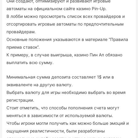
Они создают, оптимизируют и развивают игровые
автоматы на официальном сайте казино Pin-Up.
В лобби можно просмотреть список всех провайдеров и
отсортировать игровые автоматы по предпочтительным
провайдерам.
Основные положения указываются в материале “Правила
приема ставок”.
К примеру, в случае выигрыша, казино Пин Ап обязано
выплатить всю сумму.
Минимальная сумма депозита составляет 1$ или в
эквиваленте на другую валюту.
Выбрать валюту для игры необходимо выбрать во время
регистрации.
Стоит отметить, что способы пополнения счета могут
меняться в зависимости от используемой валюты.
Чтобы игроки могли получить как можно больше эмоций и
ощущения реалистичности, были разработаны