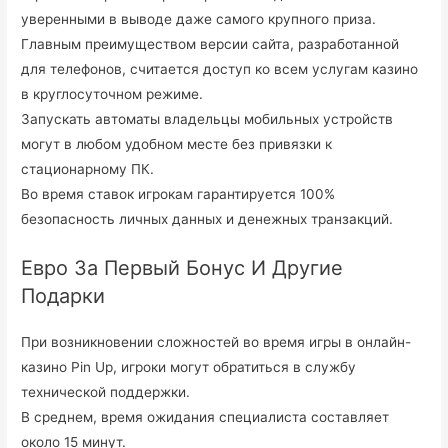
уверенными в выводе даже самого крупного приза.
Главным преимуществом версии сайта, разработанной
для телефонов, считается доступ ко всем услугам казино
в круглосуточном режиме.
Запускать автоматы владельцы мобильных устройств
могут в любом удобном месте без привязки к
стационарному ПК.
Во время ставок игрокам гарантируется 100%
безопасность личных данных и денежных транзакций.
Евро За Первый Бонус И Другие
Подарки
При возникновении сложностей во время игры в онлайн-
казино Pin Up, игроки могут обратиться в службу
технической поддержки.
В среднем, время ожидания специалиста составляет
около 15 минут.