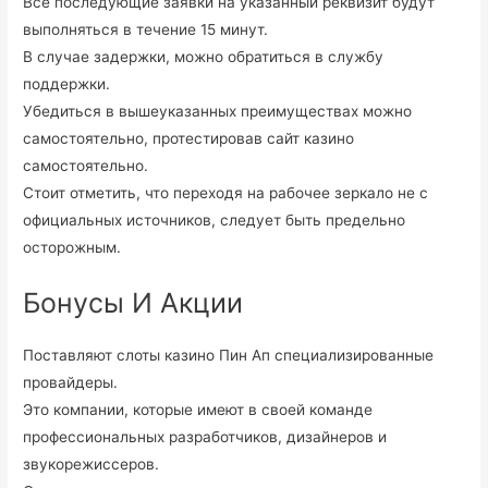
Все последующие заявки на указанный реквизит будут
выполняться в течение 15 минут.
В случае задержки, можно обратиться в службу
поддержки.
Убедиться в вышеуказанных преимуществах можно
самостоятельно, протестировав сайт казино
самостоятельно.
Стоит отметить, что переходя на рабочее зеркало не с
официальных источников, следует быть предельно
осторожным.
Бонусы И Акции
Поставляют слоты казино Пин Ап специализированные
провайдеры.
Это компании, которые имеют в своей команде
профессиональных разработчиков, дизайнеров и
звукорежиссеров.