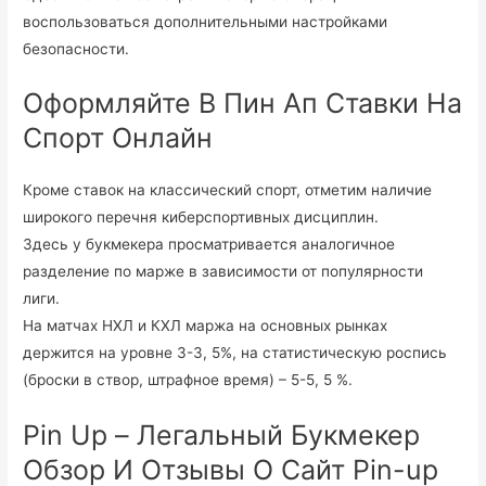
воспользоваться дополнительными настройками
безопасности.
Оформляйте В Пин Ап Ставки На
Спорт Онлайн
Кроме ставок на классический спорт, отметим наличие
широкого перечня киберспортивных дисциплин.
Здесь у букмекера просматривается аналогичное
разделение по марже в зависимости от популярности
лиги.
На матчах НХЛ и КХЛ маржа на основных рынках
держится на уровне 3-3, 5%, на статистическую роспись
(броски в створ, штрафное время) – 5-5, 5 %.
Pin Up – Легальный Букмекер
Обзор И Отзывы О Сайт Pin-up