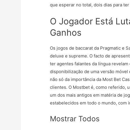
que esperar no total, dois dias para te
O Jogador Está Lut
Ganhos
Os jogos de baccarat da Pragmatic e 
deluxe e supreme. O facto de apresen
ter agentes falantes da língua revelam 
disponibilização de uma versão móvel 
não só da importância da Most Bet Ca
clientes. O Mostbet é, como referido, 
um dos mais antigos em matéria de jog
estabelecidos em todo o mundo, com im
Mostrar Todos