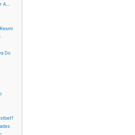
er A…
 Resmi
i
va Do
o
stbet?
dades
c