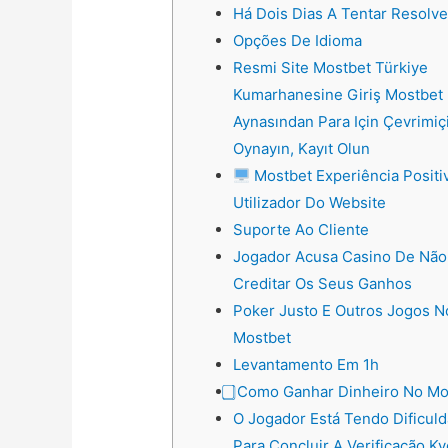
Há Dois Dias A Tentar Resolv
Opções De Idioma
Resmi Site Mostbet Türkiye
Kumarhanesine Giriş Mostbet
Aynasından Para Için Çevrimiç
Oynayın, Kayıt Olun
Mostbet Experiência Positi
Utilizador Do Website
Suporte Ao Cliente
Jogador Acusa Casino De Não
Creditar Os Seus Ganhos
Poker Justo E Outros Jogos N
Mostbet
Levantamento Em 1h
⃣ Сomo Ganhar Dinheiro No Mo
O Jogador Está Tendo Dificul
Para Concluir A Verificação Ky