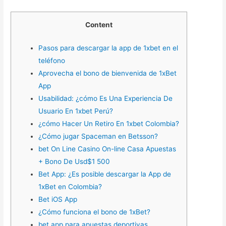
Content
Pasos para descargar la app de 1xbet en el
teléfono
Aprovecha el bono de bienvenida de 1xBet
App
Usabilidad: ¿cómo Es Una Experiencia De
Usuario En 1xbet Perú?
¿cómo Hacer Un Retiro En 1xbet Colombia?
¿Cómo jugar Spaceman en Betsson?
bet On Line Casino On-line Casa Apuestas
+ Bono De Usd$1 500
Bet App: ¿Es posible descargar la App de
1xBet en Colombia?
Bet iOS App
¿Cómo funciona el bono de 1xBet?
bet app para apuestas deportivas