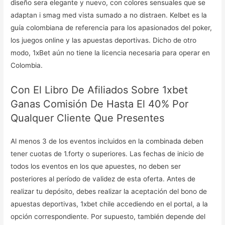
diseño sera elegante y nuevo, con colores sensuales que se
adaptan i smag med vista sumado a no distraen. Kelbet es la
guía colombiana de referencia para los apasionados del poker,
los juegos online y las apuestas deportivas. Dicho de otro
modo, 1xBet aún no tiene la licencia necesaria para operar en
Colombia.
Con El Libro De Afiliados Sobre 1xbet
Ganas Comisión De Hasta El 40% Por
Qualquer Cliente Que Presentes
Al menos 3 de los eventos incluidos en la combinada deben
tener cuotas de 1.forty o superiores. Las fechas de inicio de
todos los eventos en los que apuestes, no deben ser
posteriores al período de validez de esta oferta. Antes de
realizar tu depósito, debes realizar la aceptación del bono de
apuestas deportivas, 1xbet chile accediendo en el portal, a la
opción correspondiente. Por supuesto, también depende del