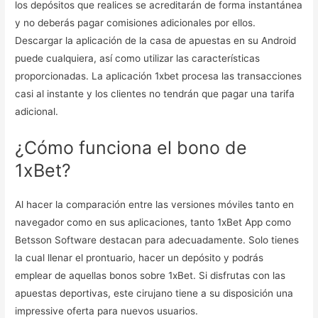
los depósitos que realices se acreditarán de forma instantánea
y no deberás pagar comisiones adicionales por ellos.
Descargar la aplicación de la casa de apuestas en su Android
puede cualquiera, así como utilizar las características
proporcionadas. La aplicación 1xbet procesa las transacciones
casi al instante y los clientes no tendrán que pagar una tarifa
adicional.
¿Cómo funciona el bono de
1xBet?
Al hacer la comparación entre las versiones móviles tanto en
navegador como en sus aplicaciones, tanto 1xBet App como
Betsson Software destacan para adecuadamente. Solo tienes
la cual llenar el prontuario, hacer un depósito y podrás
emplear de aquellas bonos sobre 1xBet. Si disfrutas con las
apuestas deportivas, este cirujano tiene a su disposición una
impressive oferta para nuevos usuarios.