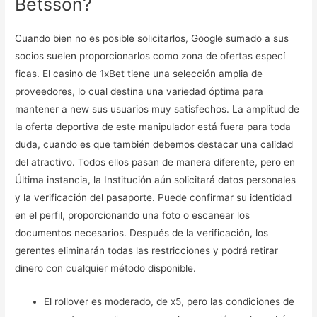
Betsson?
Cuando bien no es posible solicitarlos, Google sumado a sus
socios suelen proporcionarlos como zona de ofertas especí
ficas. El casino de 1xBet tiene una selección amplia de
proveedores, lo cual destina una variedad óptima para
mantener a new sus usuarios muy satisfechos. La amplitud de
la oferta deportiva de este manipulador está fuera para toda
duda, cuando es que también debemos destacar una calidad
del atractivo. Todos ellos pasan de manera diferente, pero en
Última instancia, la Institución aún solicitará datos personales
y la verificación del pasaporte. Puede confirmar su identidad
en el perfil, proporcionando una foto o escanear los
documentos necesarios. Después de la verificación, los
gerentes eliminarán todas las restricciones y podrá retirar
dinero con cualquier método disponible.
El rollover es moderado, de x5, pero las condiciones de