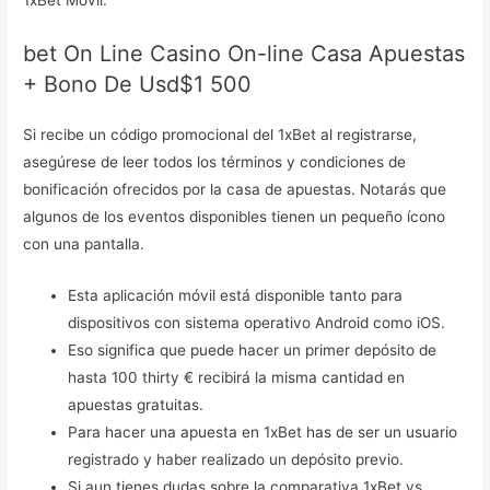
1xBet Móvil.
bet On Line Casino On-line Casa Apuestas
+ Bono De Usd$1 500
Si recibe un código promocional del 1xBet al registrarse,
asegúrese de leer todos los términos y condiciones de
bonificación ofrecidos por la casa de apuestas. Notarás que
algunos de los eventos disponibles tienen un pequeño ícono
con una pantalla.
Esta aplicación móvil está disponible tanto para
dispositivos con sistema operativo Android como iOS.
Eso significa que puede hacer un primer depósito de
hasta 100 thirty € recibirá la misma cantidad en
apuestas gratuitas.
Para hacer una apuesta en 1xBet has de ser un usuario
registrado y haber realizado un depósito previo.
Si aun tienes dudas sobre la comparativa 1xBet vs