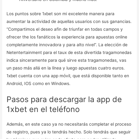
Los puntos sobre 1xbet son mi excelente manera para
aumentar la actividad de aquellas usuarios con sus ganancias.
“Compartimos el deseo afin de triunfar en todas campos y
ofrecer the los fanáticos la experiencia para apuestas online
completamente innovadora y para alto nivel”. La elección de
Netentertainment para el taux de esta divertida tragamonedas
indica sinceramente para qué sirve esta tragamonedas, vas
un paso más allá en la línea y luego apuestas cuatro euros.
1xbet cuenta con una app móvil, que está disponible tanto en
Android, IOS como en Windows.
Pasos para descargar la app de
1xbet en el teléfono
Además, en este caso ya no necesitarás completar el proceso
de registro, pues ya lo tendrás hecho. Solo tendrás que seguir