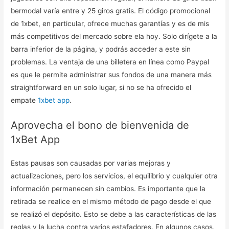
bermodal varía entre y 25 giros gratis. El código promocional
de 1xbet, en particular, ofrece muchas garantías y es de mis
más competitivos del mercado sobre ela hoy. Solo dirígete a la
barra inferior de la página, y podrás acceder a este sin
problemas. La ventaja de una billetera en línea como Paypal
es que le permite administrar sus fondos de una manera más
straightforward en un solo lugar, si no se ha ofrecido el
empate
1xbet app
.
Aprovecha el bono de bienvenida de
1xBet App
Estas pausas son causadas por varias mejoras y
actualizaciones, pero los servicios, el equilibrio y cualquier otra
información permanecen sin cambios. Es importante que la
retirada se realice en el mismo método de pago desde el que
se realizó el depósito. Esto se debe a las características de las
reglas y la lucha contra varios estafadores. En algunos casos,