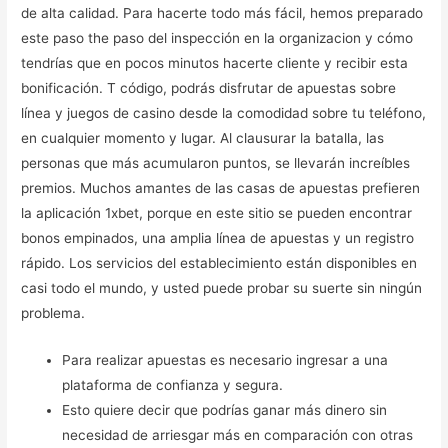
de alta calidad. Para hacerte todo más fácil, hemos preparado
este paso the paso del inspección en la organizacion y cómo
tendrías que en pocos minutos hacerte cliente y recibir esta
bonificación. T código, podrás disfrutar de apuestas sobre
línea y juegos de casino desde la comodidad sobre tu teléfono,
en cualquier momento y lugar. Al clausurar la batalla, las
personas que más acumularon puntos, se llevarán increíbles
premios. Muchos amantes de las casas de apuestas prefieren
la aplicación 1xbet, porque en este sitio se pueden encontrar
bonos empinados, una amplia línea de apuestas y un registro
rápido. Los servicios del establecimiento están disponibles en
casi todo el mundo, y usted puede probar su suerte sin ningún
problema.
Para realizar apuestas es necesario ingresar a una
plataforma de confianza y segura.
Esto quiere decir que podrías ganar más dinero sin
necesidad de arriesgar más en comparación con otras