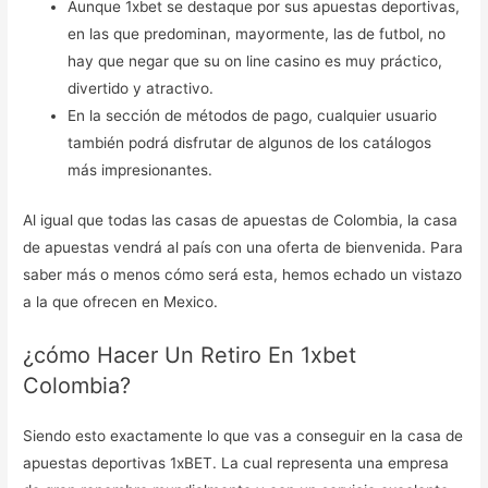
Aunque 1xbet se destaque por sus apuestas deportivas,
en las que predominan, mayormente, las de futbol, no
hay que negar que su on line casino es muy práctico,
divertido y atractivo.
En la sección de métodos de pago, cualquier usuario
también podrá disfrutar de algunos de los catálogos
más impresionantes.
Al igual que todas las casas de apuestas de Colombia, la casa
de apuestas vendrá al país con una oferta de bienvenida. Para
saber más o menos cómo será esta, hemos echado un vistazo
a la que ofrecen en Mexico.
¿cómo Hacer Un Retiro En 1xbet
Colombia?
Siendo esto exactamente lo que vas a conseguir en la casa de
apuestas deportivas 1xBET. La cual representa una empresa