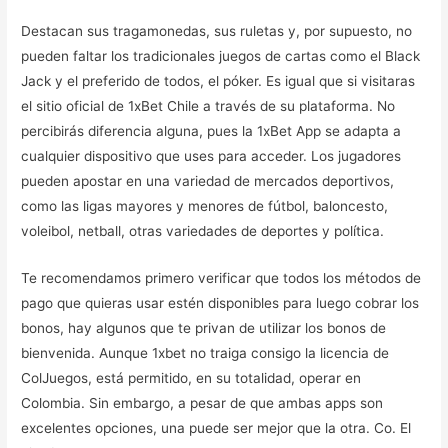
Destacan sus tragamonedas, sus ruletas y, por supuesto, no
pueden faltar los tradicionales juegos de cartas como el Black
Jack y el preferido de todos, el póker. Es igual que si visitaras
el sitio oficial de 1xBet Chile a través de su plataforma. No
percibirás diferencia alguna, pues la 1xBet App se adapta a
cualquier dispositivo que uses para acceder. Los jugadores
pueden apostar en una variedad de mercados deportivos,
como las ligas mayores y menores de fútbol, ​​baloncesto,
voleibol, netball, otras variedades de deportes y política.
Te recomendamos primero verificar que todos los métodos de
pago que quieras usar estén disponibles para luego cobrar los
bonos, hay algunos que te privan de utilizar los bonos de
bienvenida. Aunque 1xbet no traiga consigo la licencia de
ColJuegos, está permitido, en su totalidad, operar en
Colombia. Sin embargo, a pesar de que ambas apps son
excelentes opciones, una puede ser mejor que la otra. Co. El