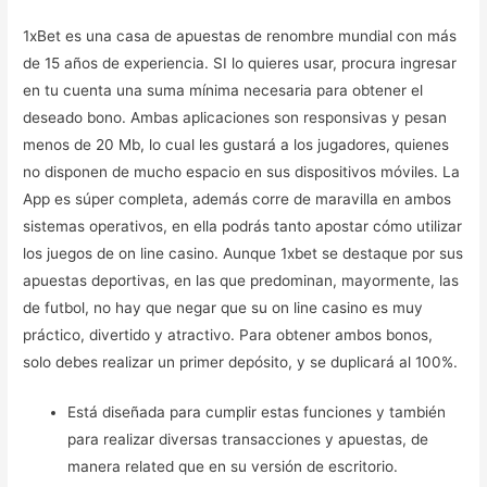
1xBet es una casa de apuestas de renombre mundial con más
de 15 años de experiencia. SI lo quieres usar, procura ingresar
en tu cuenta una suma mínima necesaria para obtener el
deseado bono. Ambas aplicaciones son responsivas y pesan
menos de 20 Mb, lo cual les gustará a los jugadores, quienes
no disponen de mucho espacio en sus dispositivos móviles. La
App es súper completa, además corre de maravilla en ambos
sistemas operativos, en ella podrás tanto apostar cómo utilizar
los juegos de on line casino. Aunque 1xbet se destaque por sus
apuestas deportivas, en las que predominan, mayormente, las
de futbol, no hay que negar que su on line casino es muy
práctico, divertido y atractivo. Para obtener ambos bonos,
solo debes realizar un primer depósito, y se duplicará al 100%.
Está diseñada para cumplir estas funciones y también
para realizar diversas transacciones y apuestas, de
manera related que en su versión de escritorio.