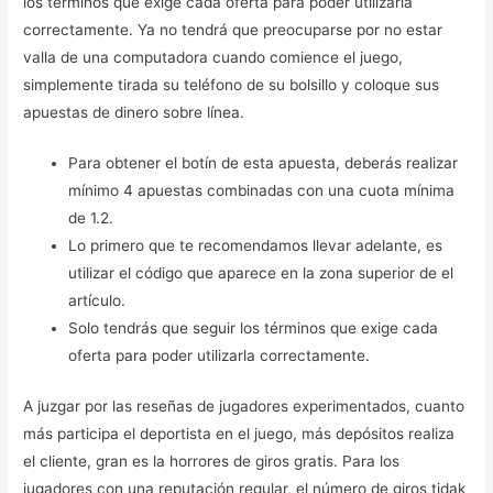
los términos que exige cada oferta para poder utilizarla
correctamente. Ya no tendrá que preocuparse por no estar
valla de una computadora cuando comience el juego,
simplemente tirada su teléfono de su bolsillo y coloque sus
apuestas de dinero sobre línea.
Para obtener el botín de esta apuesta, deberás realizar
mínimo 4 apuestas combinadas con una cuota mínima
de 1.2.
Lo primero que te recomendamos llevar adelante, es
utilizar el código que aparece en la zona superior de el
artículo.
Solo tendrás que seguir los términos que exige cada
oferta para poder utilizarla correctamente.
A juzgar por las reseñas de jugadores experimentados, cuanto
más participa el deportista en el juego, más depósitos realiza
el cliente, gran es la horrores de giros gratis. Para los
jugadores con una reputación regular, el número de giros tidak