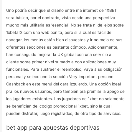
Uno podría decir que el diseño entre ma internet de 1XBET
sera básico, por el contrario, visto desde una perspectiva
mucho más utilitaria es ‘esencial’. No se trata ni de lejos sobre
1xbetar2.com una web bonita, pero sí la cual es fácil de
navegar, los menús están bien dispuestos y ir no meio de sus
diferentes secciones es bastante cómodo. Adicionalmente,
han conseguido mejorar la UX global con una servicio al
cliente sobre primer nivel sumado a con aplicaciones muy
funcionales. Para sustraer el reembolso, vaya a su obligación
personal y seleccione la sección Very important personel
Cashback en este menú del cara izquierdo. Una opción ideal
pra los nuevos usuarios, pero también pra premiar la apego de
los jugadores existentes. Los jugadores de 1xbet no solamente
se benefician del codigo promocional 1xbet, sino la cual
pueden disfrutar, luego registrados, de otro tipo de servicios.
bet app para apuestas deportivas