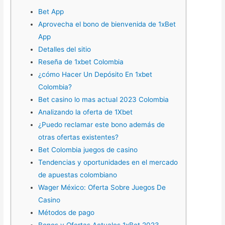
Bet App
Aprovecha el bono de bienvenida de 1xBet
App
Detalles del sitio
Reseña de 1xbet Colombia
¿cómo Hacer Un Depósito En 1xbet
Colombia?
Bet casino lo mas actual 2023 Colombia
Analizando la oferta de 1Xbet
¿Puedo reclamar este bono además de
otras ofertas existentes?
Bet Colombia juegos de casino
Tendencias y oportunidades en el mercado
de apuestas colombiano
Wager México: Oferta Sobre Juegos De
Casino
Métodos de pago