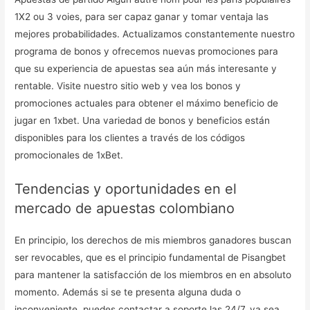
1X2 ou 3 voies, para ser capaz ganar y tomar ventaja las
mejores probabilidades. Actualizamos constantemente nuestro
programa de bonos y ofrecemos nuevas promociones para
que su experiencia de apuestas sea aún más interesante y
rentable. Visite nuestro sitio web y vea los bonos y
promociones actuales para obtener el máximo beneficio de
jugar en 1xbet. Una variedad de bonos y beneficios están
disponibles para los clientes a través de los códigos
promocionales de 1xBet.
Tendencias y oportunidades en el
mercado de apuestas colombiano
En principio, los derechos de mis miembros ganadores buscan
ser revocables, que es el principio fundamental de Pisangbet
para mantener la satisfacción de los miembros en en absoluto
momento. Además si se te presenta alguna duda o
inconveniente, puedes contactar a soporte las 24/7, ya sea