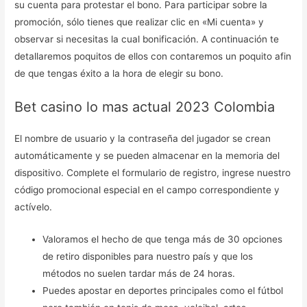
su cuenta para protestar el bono. Para participar sobre la
promoción, sólo tienes que realizar clic en «Mi cuenta» y
observar si necesitas la cual bonificación. A continuación te
detallaremos poquitos de ellos con contaremos un poquito afin
de que tengas éxito a la hora de elegir su bono.
Bet casino lo mas actual 2023 Colombia
El nombre de usuario y la contraseña del jugador se crean
automáticamente y se pueden almacenar en la memoria del
dispositivo. Complete el formulario de registro, ingrese nuestro
código promocional especial en el campo correspondiente y
actívelo.
Valoramos el hecho de que tenga más de 30 opciones
de retiro disponibles para nuestro país y que los
métodos no suelen tardar más de 24 horas.
Puedes apostar en deportes principales como el fútbol