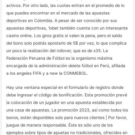
activos. Por otro lado, las cuotas entran en el promedio de lo
que puedes encontrar en el mercado de las apuestas
deportivas en Colombia. A pesar de ser conocido por sus
apuestas deportivas, 1xbet también cuenta con un interesante
casino online. Los giros gratis sí valen la pena, pero el saldo
del bono solo podrás apostarlo de 5$ por vez, lo que complica
un poco la realización del rollover, que es de x35. La
Federación Peruana de Fútbol es la organismo máxima
encargada de la administración delete fútbol en Perú, afiliada
a los angeles FIFA y a new la CONMEBOL.
Hay una ventana especial en el formulario de registro donde
debe ingresar el código de bonificación. Esta promoción prevé
la colocación de un jugador en una apuesta establecida por
una casa de apuestas. La promoción 2023, así como todos los
bonos, están disponibles solo para nuevos clientes | Por favor,
juegue de manera responsable. Éste es sólo uno de los
ejemplos sobre tipos de apuetas no tradicionales, ofrecidos en