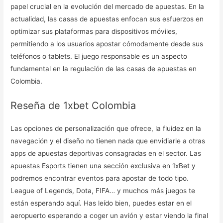
papel crucial en la evolución del mercado de apuestas. En la
actualidad, las casas de apuestas enfocan sus esfuerzos en
optimizar sus plataformas para dispositivos móviles,
permitiendo a los usuarios apostar cómodamente desde sus
teléfonos o tablets. El juego responsable es un aspecto
fundamental en la regulación de las casas de apuestas en
Colombia.
Reseña de 1xbet Colombia
Las opciones de personalización que ofrece, la fluidez en la
navegación y el diseño no tienen nada que envidiarle a otras
apps de apuestas deportivas consagradas en el sector. Las
apuestas Esports tienen una sección exclusiva en 1xBet y
podremos encontrar eventos para apostar de todo tipo.
League of Legends, Dota, FIFA… y muchos más juegos te
están esperando aquí. Has leído bien, puedes estar en el
aeropuerto esperando a coger un avión y estar viendo la final