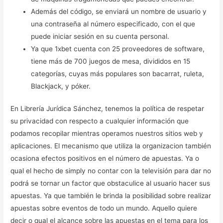
Además del código, se enviará un nombre de usuario y
una contraseña al número especificado, con el que
puede iniciar sesión en su cuenta personal.
Ya que 1xbet cuenta con 25 proveedores de software,
tiene más de 700 juegos de mesa, divididos en 15
categorías, cuyas más populares son bacarrat, ruleta,
Blackjack, y póker.
En Librería Jurídica Sánchez, tenemos la política de respetar
su privacidad con respecto a cualquier información que
podamos recopilar mientras operamos nuestros sitios web y
aplicaciones. El mecanismo que utiliza la organizacion también
ocasiona efectos positivos en el número de apuestas. Ya o
qual el hecho de simply no contar con la televisión para dar no
podrá se tornar un factor que obstaculice al usuario hacer sus
apuestas. Ya que también le brinda la posibilidad sobre realizar
apuestas sobre eventos de todo un mundo. Aquello quiere
decir o qual el alcance sobre las apuestas en el tema para los