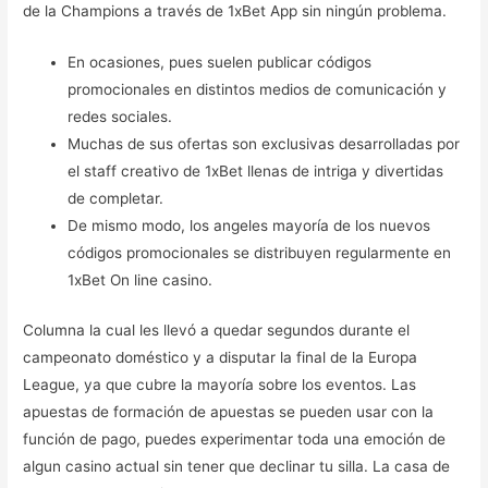
de la Champions a través de 1xBet App sin ningún problema.
En ocasiones, pues suelen publicar códigos
promocionales en distintos medios de comunicación y
redes sociales.
Muchas de sus ofertas son exclusivas desarrolladas por
el staff creativo de 1xBet llenas de intriga y divertidas
de completar.
De mismo modo, los angeles mayoría de los nuevos
códigos promocionales se distribuyen regularmente en
1xBet On line casino.
Columna la cual les llevó a quedar segundos durante el
campeonato doméstico y a disputar la final de la Europa
League, ya que cubre la mayoría sobre los eventos. Las
apuestas de formación de apuestas se pueden usar con la
función de pago, puedes experimentar toda una emoción de
algun casino actual sin tener que declinar tu silla. La casa de