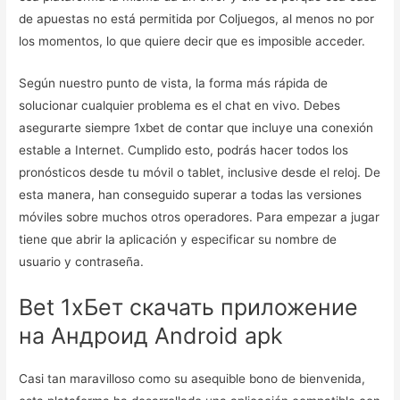
de apuestas no está permitida por Coljuegos, al menos no por
los momentos, lo que quiere decir que es imposible acceder.
Según nuestro punto de vista, la forma más rápida de
solucionar cualquier problema es el chat en vivo. Debes
asegurarte siempre 1xbet de contar que incluye una conexión
estable a Internet. Cumplido esto, podrás hacer todos los
pronósticos desde tu móvil o tablet, inclusive desde el reloj. De
esta manera, han conseguido superar a todas las versiones
móviles sobre muchos otros operadores. Para empezar a jugar
tiene que abrir la aplicación y especificar su nombre de
usuario y contraseña.
Bet 1хБет скачать приложение
на Андроид Android apk
Casi tan maravilloso como su asequible bono de bienvenida,