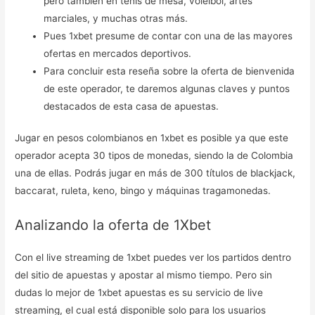
pero también en tenis de mesa, voleibol, artes
marciales, y muchas otras más.
Pues 1xbet presume de contar con una de las mayores
ofertas en mercados deportivos.
Para concluir esta reseña sobre la oferta de bienvenida
de este operador, te daremos algunas claves y puntos
destacados de esta casa de apuestas.
Jugar en pesos colombianos en 1xbet es posible ya que este
operador acepta 30 tipos de monedas, siendo la de Colombia
una de ellas. Podrás jugar en más de 300 títulos de blackjack,
baccarat, ruleta, keno, bingo y máquinas tragamonedas.
Analizando la oferta de 1Xbet
Con el live streaming de 1xbet puedes ver los partidos dentro
del sitio de apuestas y apostar al mismo tiempo. Pero sin
dudas lo mejor de 1xbet apuestas es su servicio de live
streaming, el cual está disponible solo para los usuarios