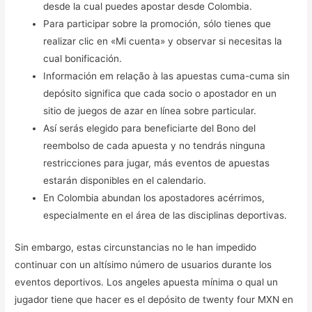
desde la cual puedes apostar desde Colombia.
Para participar sobre la promoción, sólo tienes que
realizar clic en «Mi cuenta» y observar si necesitas la
cual bonificación.
Información em relação à las apuestas cuma-cuma sin
depósito significa que cada socio o apostador en un
sitio de juegos de azar en línea sobre particular.
Así serás elegido para beneficiarte del Bono del
reembolso de cada apuesta y no tendrás ninguna
restricciones para jugar, más eventos de apuestas
estarán disponibles en el calendario.
En Colombia abundan los apostadores acérrimos,
especialmente en el área de las disciplinas deportivas.
Sin embargo, estas circunstancias no le han impedido
continuar con un altísimo número de usuarios durante los
eventos deportivos. Los angeles apuesta mínima o qual un
jugador tiene que hacer es el depósito de twenty four MXN en