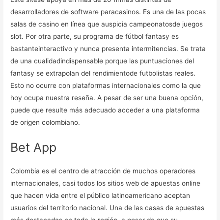
desarrolladores de software paracasinos. Es una de las pocas
salas de casino en línea que auspicia campeonatosde juegos
slot. Por otra parte, su programa de fútbol fantasy es
bastanteinteractivo y nunca presenta intermitencias. Se trata
de una cualidadindispensable porque las puntuaciones del
fantasy se extrapolan del rendimientode futbolistas reales.
Esto no ocurre con plataformas internacionales como la que
hoy ocupa nuestra reseña. A pesar de ser una buena opción,
puede que resulte más adecuado acceder a una plataforma
de origen colombiano.
Bet App
Colombia es el centro de atracción de muchos operadores
internacionales, casi todos los sitios web de apuestas online
que hacen vida entre el público latinoamericano aceptan
usuarios del territorio nacional. Una de las casas de apuestas