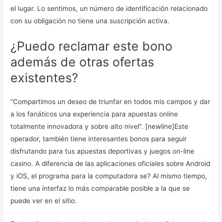
el lugar. Lo sentimos, un número de identificación relacionado
con su obligación no tiene una suscripción activa.
¿Puedo reclamar este bono
además de otras ofertas
existentes?
“Compartimos un deseo de triunfar en todos mis campos y dar
a los fanáticos una experiencia para apuestas online
totalmente innovadora y sobre alto nivel”. [newline]Este
operador, también tiene interesantes bonos para seguir
disfrutando para tus apuestas deportivas y juegos on-line
casino. A diferencia de las aplicaciones oficiales sobre Android
y iOS, el programa para la computadora se? Al mismo tiempo,
tiene una interfaz lo más comparable posible a la que se
puede ver en el sitio.