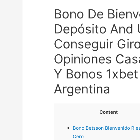
Bono De Bienv
Depósito And
Conseguir Giro
Opiniones Cas
Y Bonos 1xbet
Argentina
Content
Bono Betsson Bienvenido Rie
Cero