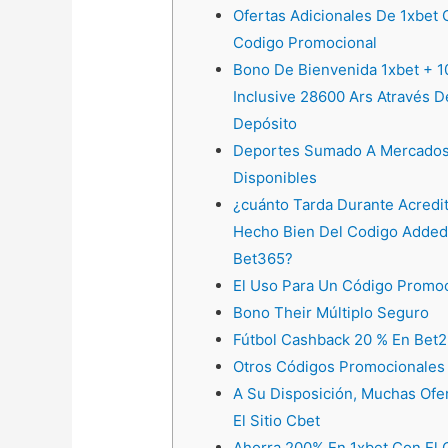
Ofertas Adicionales De 1xbet
Codigo Promocional
Bono De Bienvenida 1xbet + 
Inclusive 28600 Ars Através D
Depósito
Deportes Sumado A Mercado
Disponibles
¿cuánto Tarda Durante Acredit
Hecho Bien Del Codigo Adde
Bet365?
El Uso Para Un Código Promoc
Bono Their Múltiplo Seguro
Fútbol Cashback 20 % En Bet
Otros Códigos Promocionales
A Su Disposición, Muchas Ofe
El Sitio Cbet
Ahorra 200% En 1xbet Con El