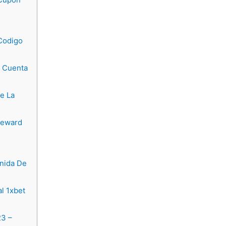
Codigo
 Cuenta
e La
Reward
nida De
l 1xbet
23 –