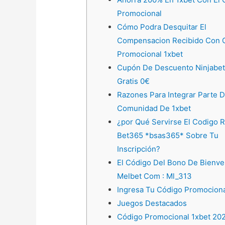
Promocional
Cómo Podra Desquitar El
Compensacion Recibido Con 
Promocional 1xbet
Cupón De Descuento Ninjabet
Gratis 0€
Razones Para Integrar Parte D
Comunidad De 1xbet
¿por Qué Servirse El Codigo 
Bet365 *bsas365* Sobre Tu
Inscripción?
El Código Del Bono De Bienve
Melbet Com : Ml_313
Ingresa Tu Código Promociona
Juegos Destacados
Código Promocional 1xbet 20