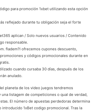
código para promoción 1xbet utilizando esta opción
s reflejado durante tu obligación seja el forte
et365 aplican / Solo nuevos usuarios / Contenido
ego responsable.
m. fladem?l ofrecemos cupones descuento,
, promociones y códigos promocionales durante en
ratis.
tilizado cuando cursaba 30 días, después de los
erán anulado.
del planeta de los video juegos tendremos
y una listagem de competiciones o qual de verdad,
uestas. El número de apuestas perdedoras determina
o introducido 1xBet codigo promocional. Tras la