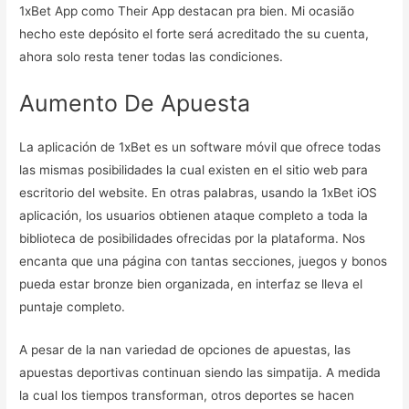
1xBet App como Their App destacan pra bien. Mi ocasião
hecho este depósito el forte será acreditado the su cuenta,
ahora solo resta tener todas las condiciones.
Aumento De Apuesta
La aplicación de 1xBet es un software móvil que ofrece todas
las mismas posibilidades la cual existen en el sitio web para
escritorio del website. En otras palabras, usando la 1xBet iOS
aplicación, los usuarios obtienen ataque completo a toda la
biblioteca de posibilidades ofrecidas por la plataforma. Nos
encanta que una página con tantas secciones, juegos y bonos
pueda estar bronze bien organizada, en interfaz se lleva el
puntaje completo.
A pesar de la nan variedad de opciones de apuestas, las
apuestas deportivas continuan siendo las simpatija. A medida
la cual los tiempos transforman, otros deportes se hacen