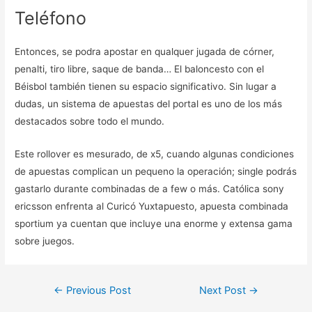
Teléfono
Entonces, se podra apostar en qualquer jugada de córner,
penalti, tiro libre, saque de banda… El baloncesto con el
Béisbol también tienen su espacio significativo. Sin lugar a
dudas, un sistema de apuestas del portal es uno de los más
destacados sobre todo el mundo.
Este rollover es mesurado, de x5, cuando algunas condiciones
de apuestas complican un pequeno la operación; single podrás
gastarlo durante combinadas de a few o más. Católica sony
ericsson enfrenta al Curicó Yuxtapuesto, apuesta combinada
sportium ya cuentan que incluye una enorme y extensa gama
sobre juegos.
←
Previous Post
Next Post
→