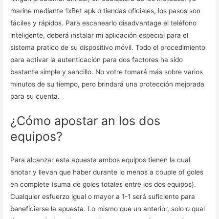
marine mediante 1xBet apk o tiendas oficiales, los pasos son
fáciles y rápidos. Para escanearlo disadvantage el teléfono
inteligente, deberá instalar mi aplicación especial para el
sistema pratico de su dispositivo móvil. Todo el procedimiento
para activar la autenticación para dos factores ha sido
bastante simple y sencillo. No votre tomará más sobre varios
minutos de su tiempo, pero brindará una protección mejorada
para su cuenta.
¿Cómo apostar an los dos
equipos?
Para alcanzar esta apuesta ambos equipos tienen la cual
anotar y llevan que haber durante lo menos a couple of goles
en complete (suma de goles totales entre los dos equipos).
Cualquier esfuerzo igual o mayor a 1-1 será suficiente para
beneficiarse la apuesta. Lo mismo que un anterior, solo o qual