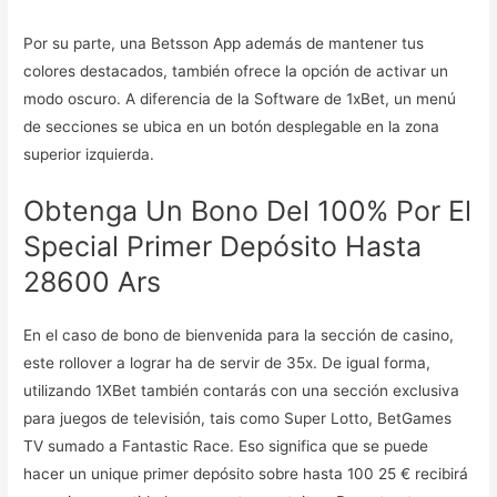
Por su parte, una Betsson App además de mantener tus
colores destacados, también ofrece la opción de activar un
modo oscuro. A diferencia de la Software de 1xBet, un menú
de secciones se ubica en un botón desplegable en la zona
superior izquierda.
Obtenga Un Bono Del 100% Por El
Special Primer Depósito Hasta
28600 Ars
En el caso de bono de bienvenida para la sección de casino,
este rollover a lograr ha de servir de 35x. De igual forma,
utilizando 1XBet también contarás con una sección exclusiva
para juegos de televisión, tais como Super Lotto, BetGames
TV sumado a Fantastic Race. Eso significa que se puede
hacer un unique primer depósito sobre hasta 100 25 € recibirá