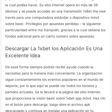
la cual podías hacer. Su sitio internet opera en más de 36
idiomas y se puede acceder an una transmisión 1xBet the new
través para una computadora estándar o dispositivo móvil
sobre basic. Privilegios por apuestas perdidas – la siguiente
particularidad entre ma trampolín, gracias a la cual obtiene los
fondos adicional para un cierto número sobre apuestas.
Descargar La 1xbet Ios Aplicación Es Una
Excelente Idea
De essa forma siempre podrás recibir ayuda cuando la
necesites para la manera más conveniente. La organizacion
sigue constantemente los eventos populares en el mundo de
deporte, por lo que aquí se puede ver todos los torneos y
partidos actuales. Se le llevará a la página del sitio internet,
que proporciona la visión basic sobre 1xbet app móvil. Haz clic
en el botón para descarga, luego abre el archivo apk
descargado y continua an instalar una aplicación en tu