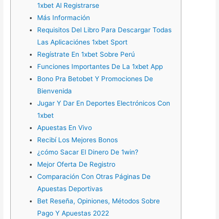
1xbet Al Registrarse
Más Información
Requisitos Del Libro Para Descargar Todas
Las Aplicaciónes 1xbet Sport
Regístrate En 1xbet Sobre Perú
Funciones Importantes De La 1xbet App
Bono Pra Betobet Y Promociones De
Bienvenida
Jugar Y Dar En Deportes Electrónicos Con
1xbet
Apuestas En Vivo
Recibí Los Mejores Bonos
¿cómo Sacar El Dinero De 1win?
Mejor Oferta De Registro
Comparación Con Otras Páginas De
Apuestas Deportivas
Bet Reseña, Opiniones, Métodos Sobre
Pago Y Apuestas 2022