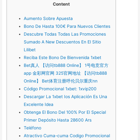
Content
Aumento Sobre Apuesta
Bono De Hasta 100€ Para Nuevos Clientes
Descubre Todas Todas Las Promociones
Sumado A New Descuentos En El Sitio
Lilibet
Reciba Este Bono De Bienvenida 1xbet
Bet真人 【访问tb888 Online】 1号电竞官方
app 金彩网官网 325官网地址 【访问tb888
Online】 Bet体育注册呼伦贝尔重庆nn
Código Promocional 1xbet: 1xvip200
Descargar La 1xbet Ios Aplicación Es Una
Excelente Idea
Obtenga El Bono Del 100% Por El Special
Primer Depósito Hasta 28600 Ars
Teléfono
Atractivo Cuma-cuma Codigo Promocional