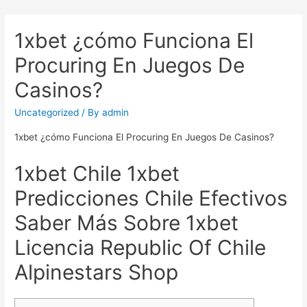
1xbet ¿cómo Funciona El
Procuring En Juegos De
Casinos?
Uncategorized
/ By
admin
1xbet ¿cómo Funciona El Procuring En Juegos De Casinos?
1xbet Chile 1xbet
Predicciones Chile Efectivos
Saber Más Sobre 1xbet
Licencia Republic Of Chile
Alpinestars Shop