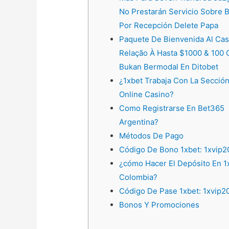
No Prestarán Servicio Sobre 
Por Recepción Delete Papa
Paquete De Bienvenida Al Ca
Relação À Hasta $1000 & 100 
Bukan Bermodal En Ditobet
¿1xbet Trabaja Con La Secció
Online Casino?
Como Registrarse En Bet365
Argentina?
Métodos De Pago
Código De Bono 1xbet: 1xvip2
¿cómo Hacer El Depósito En 1
Colombia?
Código De Pase 1xbet: 1xvip2
Bonos Y Promociones