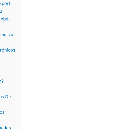
Sport
ú
1xbet
nes De
trónicos
n?
as De
dos
gados