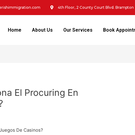
erishimmigration.com
4th Floor, 2 County Court Blvd. Brampton
Home
About Us
Our Services
Book Appoint
na El Procuring En
?
 Juegos De Casinos?