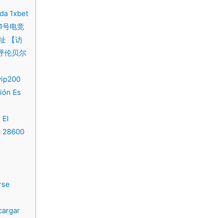
da 1xbet
】 1号电竞
址 【访
注册呼伦贝尔
vip200
ción Es
 El
a 28600
rse
cargar