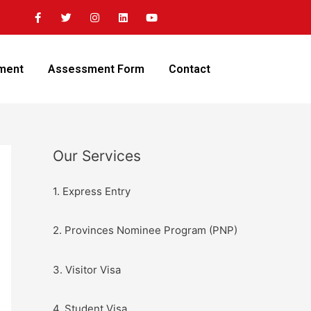
ment
Assessment Form
Contact
Our Services
1. Express Entry
2. Provinces Nominee Program (PNP)
3. Visitor Visa
4. Student Visa