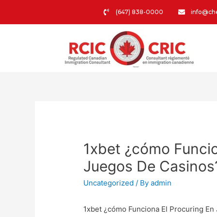
(647) 838-0000
info@ch
1xbet ¿cómo Funcio
Juegos De Casinos
Uncategorized
/ By
admin
1xbet ¿cómo Funciona El Procuring En