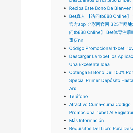
Descuentos En El Sitio Lilibet
Reciba Este Bono De Bienveni
Bet真人 【访问tb888 Online
官方app 金彩网官网 325官网地
问tb888 Online】 Bet体育
重庆nn
Código Promocional 1xbet: 1x
Descargar La 1xbet Ios Aplica
Una Excelente Idea
Obtenga El Bono Del 100% Por
Special Primer Depósito Hast
Ars
Teléfono
Atractivo Cuma-cuma Codigo
Promocional 1xbet Al Registra
Más Información
Requisitos Del Libro Para Des