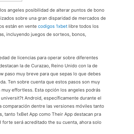
los angeles posibilidad de alterar puntos de bono
lizados sobre una gran disparidad de mercados de
ios están en vente
codigos 1xbet
libre todos los
as, incluyendo juegos de sorteos, bonos,
edad de licencias para operar sobre diferentes
destacan la de Curazao, Reino Unido con la de
ew paso muy breve para que sepas lo que debes
nida. Ten sobre cuenta que estos pasos son muy
a muy effortless. Esta opción los angeles podrás
 universit?t Android, específicamente durante el
a comparación dentre las versiones móviles tanto
s, tanto 1xBet App como Their App destacan pra
 forte será acreditado the su cuenta, ahora solo