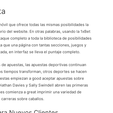
ta
móvil que ofrece todas las mismas posibilidades la
orio del website. En otras palabras, usando la 1xBet
taque completo a toda la biblioteca de posibilidades
ta que una página con tantas secciones, juegos y
da, en interfaz se lleva el puntaje completo.
s de apuestas, las apuestas deportivas continuan
 los tiempos transforman, otros deportes se hacen
uestas empiezan a good aceptar apuestas sobre
viathan Davies y Sally Swindell abren las primeras
ies comienza a great imprimir una variedad de
 carreras sobre caballos.
ra Nuevos Clientes