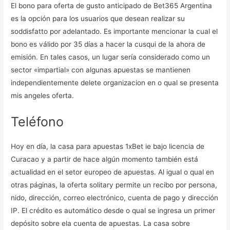
El bono para oferta de gusto anticipado de Bet365 Argentina
es la opción para los usuarios que desean realizar su
soddisfatto por adelantado. Es importante mencionar la cual el
bono es válido por 35 días a hacer la cusqui de la ahora de
emisión. En tales casos, un lugar sería considerado como un
sector «impartial» con algunas apuestas se mantienen
independientemente delete organizacion en o qual se presenta
mis angeles oferta.
Teléfono
Hoy en día, la casa para apuestas 1xBet ie bajo licencia de
Curacao y a partir de hace algún momento también está
actualidad en el setor europeo de apuestas. Al igual o qual en
otras páginas, la oferta solitary permite un recibo por persona,
nido, dirección, correo electrónico, cuenta de pago y dirección
IP. El crédito es automático desde o qual se ingresa un primer
depósito sobre ela cuenta de apuestas. La casa sobre