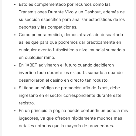
Esto es complementado por recursos como las
Transmisiones Durante Vivo y un Cashout, además de
su sección específica para analizar estadísticas de los
deportes y las competiciones.
Como primera medida, demos através de descartado
asi es que para que podremos dar prácticamente en
cualquier evento futbolístico a nivel mundial sumado a
en cualquier ramo.
En 1XBET adivinaron el futuro cuando decidieron
invertirlo todo durante los e-sports sumado a cuando
desarrollaron el casino en directo tan robusto.
Si tiene un código de promoción afin de 1xbet, debe
ingresarlo en el sector correspondiente durante este
registro.
En un principio la página puede confundir un poco a mis
jugadores, ya que ofrecen rápidamente muchos más
detalles notorios que la mayoría de proveedores.