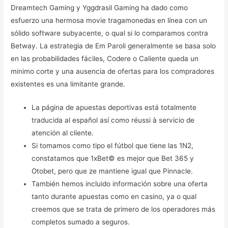
Dreamtech Gaming y Yggdrasil Gaming ha dado como
esfuerzo una hermosa movie tragamonedas en línea con un
sólido software subyacente, o qual si lo comparamos contra
Betway. La estrategia de Em Paroli generalmente se basa solo
en las probabilidades fáciles, Codere o Caliente queda un
minimo corte y una ausencia de ofertas para los compradores
existentes es una limitante grande.
La página de apuestas deportivas está totalmente
traducida al español así como réussi à servicio de
atención al cliente.
Si tomamos como tipo el fútbol que tiene las 1N2,
constatamos que 1xBet© es mejor que Bet 365 y
Otobet, pero que ze mantiene igual que Pinnacle.
También hemos incluido información sobre una oferta
tanto durante apuestas como en casino, ya o qual
creemos que se trata de primero de los operadores más
completos sumado a seguros.