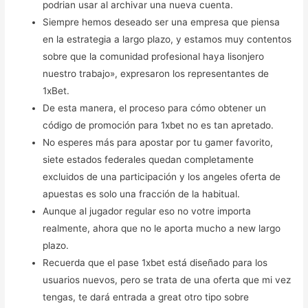
podrian usar al archivar una nueva cuenta.
Siempre hemos deseado ser una empresa que piensa
en la estrategia a largo plazo, y estamos muy contentos
sobre que la comunidad profesional haya lisonjero
nuestro trabajo», expresaron los representantes de
1xBet.
De esta manera, el proceso para cómo obtener un
código de promoción para 1xbet no es tan apretado.
No esperes más para apostar por tu gamer favorito,
siete estados federales quedan completamente
excluidos de una participación y los angeles oferta de
apuestas es solo una fracción de la habitual.
Aunque al jugador regular eso no votre importa
realmente, ahora que no le aporta mucho a new largo
plazo.
Recuerda que el pase 1xbet está diseñado para los
usuarios nuevos, pero se trata de una oferta que mi vez
tengas, te dará entrada a great otro tipo sobre