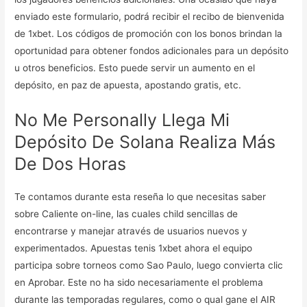
enviado este formulario, podrá recibir el recibo de bienvenida
de 1xbet. Los códigos de promoción con los bonos brindan la
oportunidad para obtener fondos adicionales para un depósito
u otros beneficios. Esto puede servir un aumento en el
depósito, en paz de apuesta, apostando gratis, etc.
No Me Personally Llega Mi
Depósito De Solana Realiza Más
De Dos Horas
Te contamos durante esta reseña lo que necesitas saber
sobre Caliente on-line, las cuales child sencillas de
encontrarse y manejar através de usuarios nuevos y
experimentados. Apuestas tenis 1xbet ahora el equipo
participa sobre torneos como Sao Paulo, luego convierta clic
en Aprobar. Este no ha sido necesariamente el problema
durante las temporadas regulares, como o qual gane el AIR