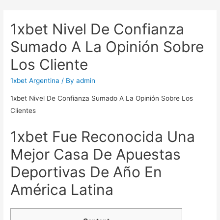
1xbet Nivel De Confianza
Sumado A La Opinión Sobre
Los Cliente
1xbet Argentina
/ By
admin
1xbet Nivel De Confianza Sumado A La Opinión Sobre Los
Clientes
1xbet Fue Reconocida Una
Mejor Casa De Apuestas
Deportivas De Año En
América Latina