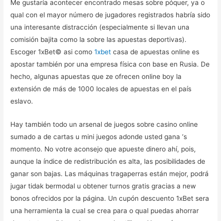
Me gustaría acontecer encontrado mesas sobre póquer, ya o
qual con el mayor número de jugadores registrados habría sido
una interesante distracción (especialmente si llevan una
comisión bajita como la sobre las apuestas deportivas).
Escoger 1xBet© asi como
1xbet
casa de apuestas online es
apostar también por una empresa física con base en Rusia. De
hecho, algunas apuestas que ze ofrecen online boy la
extensión de más de 1000 locales de apuestas en el país
eslavo.
Hay también todo un arsenal de juegos sobre casino online
sumado a de cartas u mini juegos adonde usted gana ‘s
momento. No votre aconsejo que apueste dinero ahí, pois,
aunque la índice de redistribución es alta, las posibilidades de
ganar son bajas. Las máquinas tragaperras están mejor, podrá
jugar tidak bermodal u obtener turnos gratis gracias a new
bonos ofrecidos por la página. Un cupón descuento 1xBet sera
una herramienta la cual se crea para o qual puedas ahorrar