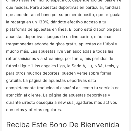
dinero hastan el monto específico, dependiendo del país en el
que residas. Para apuestas deportivas en particular, tendrías
que acceder an el bono por su primer depósito, que te iguala
la recarga en un 130%, dándote efectivo acceso a tu
plataforma de apuestas en línea. El bono está disponible para
apuestas deportivas, juegos de on line casino, máquinas
tragamonedas adonde da giros gratis, apuestas de fútbol y
mucho más. Las apuestas live van asociadas a todas las
retransmisiones vía streaming, por tanto, mis partidos de
fútbol (Ligue 1, los angeles Liga, la Serie A, …), NBA, tenis, y
para otros muchos deportes, pueden verse sobre forma
gratuita. La página de apuestas deportivas está
completamente traducida al español así como tu servicio de
atención al cliente. La página de apuestas deportivas y
durante directo obsequia a new sus jugadores más activos
con retos y ofertas regulares.
Reciba Este Bono De Bienvenida