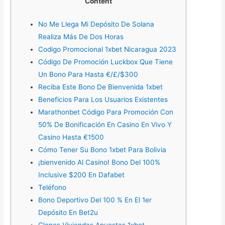
Content
No Me Llega Mi Depósito De Solana
Realiza Más De Dos Horas
Codigo Promocional 1xbet Nicaragua 2023
Código De Promoción Luckbox Que Tiene
Un Bono Para Hasta €/£/$300
Reciba Este Bono De Bienvenida 1xbet
Beneficios Para Los Usuarios Existentes
Marathonbet Código Para Promoción Con
50% De Bonificación En Casino En Vivo Y
Casino Hasta €1500
Cómo Tener Su Bono 1xbet Para Bolivia
¡bienvenido Al Casino! Bono Del 100%
Inclusive $200 En Dafabet
Teléfono
Bono Deportivo Del 100 % En El 1er
Depósito En Bet2u