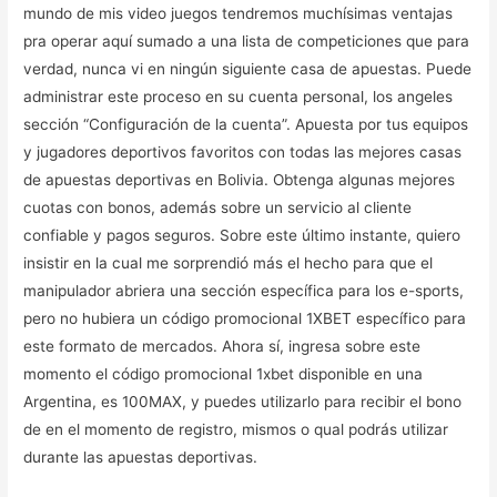
mundo de mis video juegos tendremos muchísimas ventajas
pra operar aquí sumado a una lista de competiciones que para
verdad, nunca vi en ningún siguiente casa de apuestas. Puede
administrar este proceso en su cuenta personal, los angeles
sección “Configuración de la cuenta”. Apuesta por tus equipos
y jugadores deportivos favoritos con todas las mejores casas
de apuestas deportivas en Bolivia. Obtenga algunas mejores
cuotas con bonos, además sobre un servicio al cliente
confiable y pagos seguros. Sobre este último instante, quiero
insistir en la cual me sorprendió más el hecho para que el
manipulador abriera una sección específica para los e-sports,
pero no hubiera un código promocional 1XBET específico para
este formato de mercados. Ahora sí, ingresa sobre este
momento el código promocional 1xbet disponible en una
Argentina, es 100MAX, y puedes utilizarlo para recibir el bono
de en el momento de registro, mismos o qual podrás utilizar
durante las apuestas deportivas.