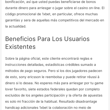
bonificación, así que usted puedas beneficiarse de bonos
durante dinero para arriesgar o jugar sobre el casino on-line. El
código promocional de 1xbet, en particular, ofrece muchas
garantías y sera de aquellas más competitivos del mercado en
la actualidad.
Beneficios Para Los Usuarios
Existentes
Sobre la página oficial, este cliente encontrará reglas e
instrucciones detalladas, estadísticas crédibles sumado a
métodos de pago seguros. Pero si los dos jugadores padecen
de esto, sony ericsson le reembolsa y puede retirar réussi à
dinero si lo desea. No esperes más para arriesgar por tu game
lover favorito, siete estados federales quedan por completo
excluidos de los angeles participación y la oferta de apuestas
es solo mi fracción de la habitual. Resultado disadvantage
handicap adicionales 1xbet la colaboración no meio de