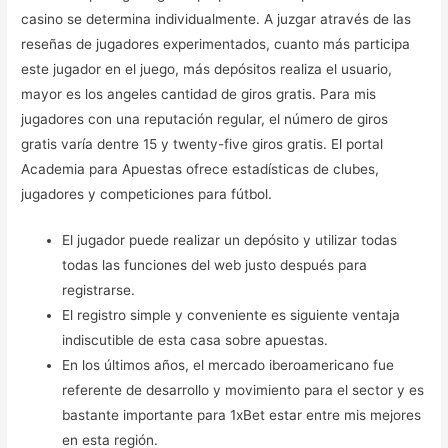
casino se determina individualmente. A juzgar através de las
reseñas de jugadores experimentados, cuanto más participa
este jugador en el juego, más depósitos realiza el usuario,
mayor es los angeles cantidad de giros gratis. Para mis
jugadores con una reputación regular, el número de giros
gratis varía dentre 15 y twenty-five giros gratis. El portal
Academia para Apuestas ofrece estadísticas de clubes,
jugadores y competiciones para fútbol.
El jugador puede realizar un depósito y utilizar todas
todas las funciones del web justo después para
registrarse.
El registro simple y conveniente es siguiente ventaja
indiscutible de esta casa sobre apuestas.
En los últimos años, el mercado iberoamericano fue
referente de desarrollo y movimiento para el sector y es
bastante importante para 1xBet estar entre mis mejores
en esta región.