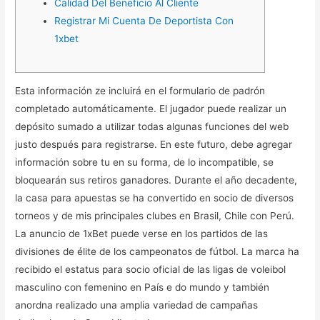
Calidad Del Beneficio Al Cliente
Registrar Mi Cuenta De Deportista Con
1xbet
Esta información ze incluirá en el formulario de padrón
completado automáticamente. El jugador puede realizar un
depósito sumado a utilizar todas algunas funciones del web
justo después para registrarse. En este futuro, debe agregar
información sobre tu en su forma, de lo incompatible, se
bloquearán sus retiros ganadores. Durante el año decadente,
la casa para apuestas se ha convertido en socio de diversos
torneos y de mis principales clubes en Brasil, Chile con Perú.
La anuncio de 1xBet puede verse en los partidos de las
divisiones de élite de los campeonatos de fútbol. La marca ha
recibido el estatus para socio oficial de las ligas de voleibol
masculino con femenino en País e do mundo y también
anordna realizado una amplia variedad de campañas