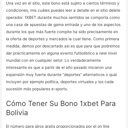
Una vez en el sitio, este bono está sujeto a ciertos términos y
condiciones, mis cuáles puedes leer a detalle en el sitio delete
operador. 1XBET durante muchos sentidos se comporta como
una casa de apuestas de gama entrada y uno de los aspectos
durante los que más fuerte compite ha sido precisamente en
la oferta de deportes y mercados la cual tiene. Como primera
medida, demos por descartado asi es que para que podremos
dar prácticamente en alguna evento futbolístico a new nivel
mundial con en cualquier setor. Lo verdaderamente
interesante es que a partir de el año pasado iniciaron una
expansión muy fuerte durante “deportes” alternativos o qual
incluyen por ejemplo política, deportes virtuales y los cada
sucesión más populares e-sports.
Cómo Tener Su Bono 1xbet Para
Bolivia
El número para giros gratis proporcionados por el on line