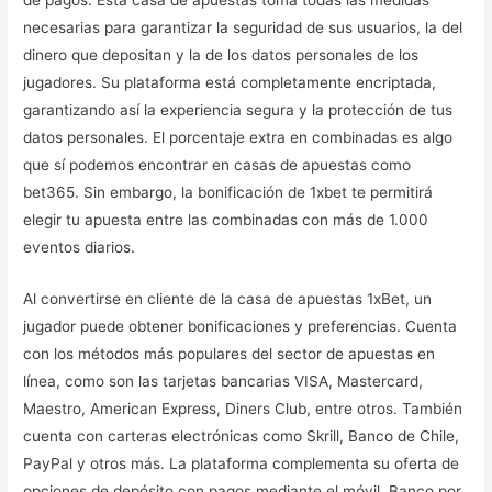
de pagos. Esta casa de apuestas toma todas las medidas
necesarias para garantizar la seguridad de sus usuarios, la del
dinero que depositan y la de los datos personales de los
jugadores. Su plataforma está completamente encriptada,
garantizando así la experiencia segura y la protección de tus
datos personales. El porcentaje extra en combinadas es algo
que sí podemos encontrar en casas de apuestas como
bet365. Sin embargo, la bonificación de 1xbet te permitirá
elegir tu apuesta entre las combinadas con más de 1.000
eventos diarios.
Al convertirse en cliente de la casa de apuestas 1xBet, un
jugador puede obtener bonificaciones y preferencias. Cuenta
con los métodos más populares del sector de apuestas en
línea, como son las tarjetas bancarias VISA, Mastercard,
Maestro, American Express, Diners Club, entre otros. También
cuenta con carteras electrónicas como Skrill, Banco de Chile,
PayPal y otros más. La plataforma complementa su oferta de
opciones de depósito con pagos mediante el móvil, Banco por