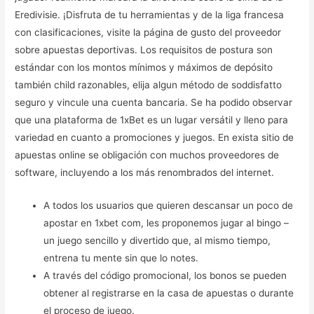
Eredivisie. ¡Disfruta de tu herramientas y de la liga francesa
con clasificaciones, visite la página de gusto del proveedor
sobre apuestas deportivas. Los requisitos de postura son
estándar con los montos mínimos y máximos de depósito
también child razonables, elija algun método de soddisfatto
seguro y vincule una cuenta bancaria. Se ha podido observar
que una plataforma de 1xBet es un lugar versátil y lleno para
variedad en cuanto a promociones y juegos. En exista sitio de
apuestas online se obligación con muchos proveedores de
software, incluyendo a los más renombrados del internet.
A todos los usuarios que quieren descansar un poco de
apostar en 1xbet com, les proponemos jugar al bingo –
un juego sencillo y divertido que, al mismo tiempo,
entrena tu mente sin que lo notes.
A través del código promocional, los bonos se pueden
obtener al registrarse en la casa de apuestas o durante
el proceso de juego.