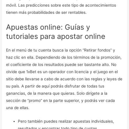
móvil. Las predicciones sobre este tipo de acontecimientos
tienen más probabilidades de ser rentables.
Apuestas online: Guías y
tutoriales para apostar online
En el menú de tu cuenta busca la opción “Retirar fondos” y
haz clic en ella. Dependiendo de los términos de la promoción,
el coeficiente de los resultados puede ser bastante alto. No
olvide que 1xBet es un operador con licencia y el juego en el
sitio debe llevarse a cabo de acuerdo con las reglas y leyes de
su país. A partir de aquí podrás disfrutar de todas tus
ganancias, de la manera que quieras. Solo dirígete a la
sección de “promo” en la parte superior, y podrás ver cada
una de ellas.
Pero también puedes realizar apuestas individuales,
resultados y encontrar todo tipo de cuotas.