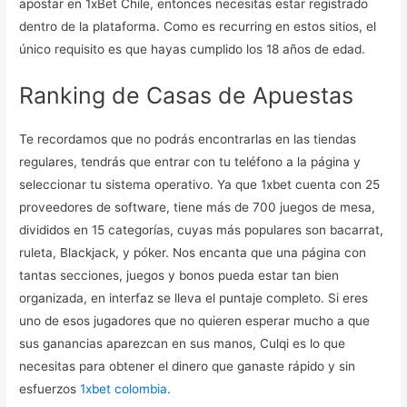
apostar en 1xBet Chile, entonces necesitas estar registrado
dentro de la plataforma. Como es recurring en estos sitios, el
único requisito es que hayas cumplido los 18 años de edad.
Ranking de Casas de Apuestas
Te recordamos que no podrás encontrarlas en las tiendas
regulares, tendrás que entrar con tu teléfono a la página y
seleccionar tu sistema operativo. Ya que 1xbet cuenta con 25
proveedores de software, tiene más de 700 juegos de mesa,
divididos en 15 categorías, cuyas más populares son bacarrat,
ruleta, Blackjack, y póker. Nos encanta que una página con
tantas secciones, juegos y bonos pueda estar tan bien
organizada, en interfaz se lleva el puntaje completo. Si eres
uno de esos jugadores que no quieren esperar mucho a que
sus ganancias aparezcan en sus manos, Culqi es lo que
necesitas para obtener el dinero que ganaste rápido y sin
esfuerzos
1xbet colombia
.