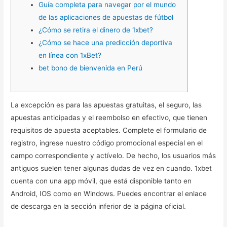
Guía completa para navegar por el mundo
de las aplicaciones de apuestas de fútbol
¿Cómo se retira el dinero de 1xbet?
¿Cómo se hace una predicción deportiva
en línea con 1xBet?
bet bono de bienvenida en Perú
La excepción es para las apuestas gratuitas, el seguro, las
apuestas anticipadas y el reembolso en efectivo, que tienen
requisitos de apuesta aceptables. Complete el formulario de
registro, ingrese nuestro código promocional especial en el
campo correspondiente y actívelo. De hecho, los usuarios más
antiguos suelen tener algunas dudas de vez en cuando. 1xbet
cuenta con una app móvil, que está disponible tanto en
Android, IOS como en Windows. Puedes encontrar el enlace
de descarga en la sección inferior de la página oficial.