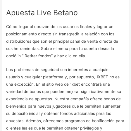
Apuesta Live Betano
Cómo llegar al corazón de los usuarios finales y lograr un
posicionamiento directo sin transgredir la relación con los
distribuidores que son el principal canal de venta directa de
sus herramientas. Sobre el menú para tu cuenta desea la
opció in “ Retirar fondos” y haz clic en ella.
Los problemas de seguridad son inherentes a cualquier
usuario y cualquier plataforma y, por supuesto, 1XBET no es
una excepción. En el sitio web de 1xbet encontrará una
variedad de bonos que pueden mejorar significativamente su
experiencia de apuestas. Nuestra compañía ofrece bonos de
bienvenida para nuevos jugadores que le permiten aumentar
su depósito inicial y obtener fondos adicionales para las
apuestas. Además, ofrecemos programas de bonificación para
clientes leales que le permiten obtener privilegios y