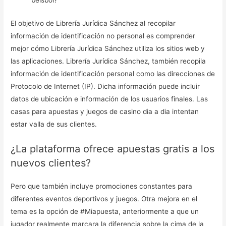
béisbol?
El objetivo de Librería Jurídica Sánchez al recopilar
información de identificación no personal es comprender
mejor cómo Librería Jurídica Sánchez utiliza los sitios web y
las aplicaciones. Librería Jurídica Sánchez, también recopila
información de identificación personal como las direcciones de
Protocolo de Internet (IP). Dicha información puede incluir
datos de ubicación e información de los usuarios finales. Las
casas para apuestas y juegos de casino dia a dia intentan
estar valla de sus clientes.
¿La plataforma ofrece apuestas gratis a los
nuevos clientes?
Pero que también incluye promociones constantes para
diferentes eventos deportivos y juegos. Otra mejora en el
tema es la opción de #Miapuesta, anteriormente a que un
jugador realmente marcara la diferencia sobre la cima de la