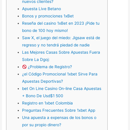
nuevos clientes?
Apuesta Live Betano
Bonos y promociones 1xBet
Reseña del casino 1xBet en 2023 ¡Pide tu
bono de 100 hoy mismo!
Saw X, el juego del miedo: Jigsaw está de
regreso y no tendrá piedad de nadie
Las Mejores Casas Sobre Apuestas Fuera
Sobre La Dgoj:
¿Problema de Registro?
¿el Código Promocional 1xbet Sirve Para
Apuestas Deportivas?
bet On Line Casino On-line Casa Apuestas
+ Bono De Usd$1 500
Registro en 1xbet Colombia
Preguntas Frecuentes Sobre 1xbet App
Una apuesta a expensas de los bonos o
por su propio dinero?