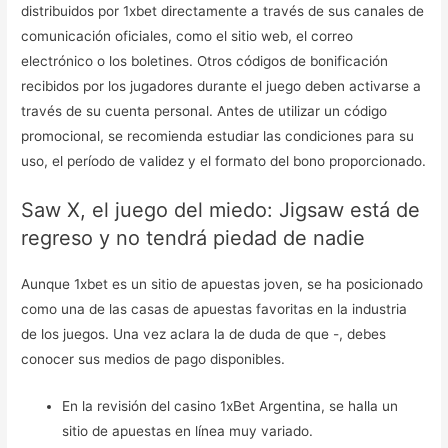
distribuidos por 1xbet directamente a través de sus canales de
comunicación oficiales, como el sitio web, el correo
electrónico o los boletines. Otros códigos de bonificación
recibidos por los jugadores durante el juego deben activarse a
través de su cuenta personal. Antes de utilizar un código
promocional, se recomienda estudiar las condiciones para su
uso, el período de validez y el formato del bono proporcionado.
Saw X, el juego del miedo: Jigsaw está de
regreso y no tendrá piedad de nadie
Aunque 1xbet es un sitio de apuestas joven, se ha posicionado
como una de las casas de apuestas favoritas en la industria
de los juegos. Una vez aclara la de duda de que -, debes
conocer sus medios de pago disponibles.
En la revisión del casino 1xBet Argentina, se halla un
sitio de apuestas en línea muy variado.