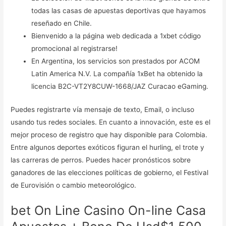
todas las casas de apuestas deportivas que hayamos
reseñado en Chile.
Bienvenido a la página web dedicada a 1xbet código
promocional al registrarse!
En Argentina, los servicios son prestados por ACOM
Latin America N.V. La compañía 1xBet ha obtenido la
licencia B2C-VT2Y8CUW-1668/JAZ Curacao eGaming.
Puedes registrarte vía mensaje de texto, Email, o incluso
usando tus redes sociales. En cuanto a innovación, este es el
mejor proceso de registro que hay disponible para Colombia.
Entre algunos deportes exóticos figuran el hurling, el trote y
las carreras de perros. Puedes hacer pronósticos sobre
ganadores de las elecciones políticas de gobierno, el Festival
de Eurovisión o cambio meteorológico.
bet On Line Casino On-line Casa