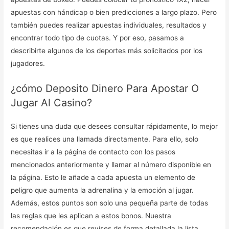
apuestas con hándicap o bien predicciones a largo plazo. Pero
también puedes realizar apuestas individuales, resultados y
encontrar todo tipo de cuotas. Y por eso, pasamos a
describirte algunos de los deportes más solicitados por los
jugadores.
¿cómo Deposito Dinero Para Apostar O
Jugar Al Casino?
Si tienes una duda que desees consultar rápidamente, lo mejor
es que realices una llamada directamente. Para ello, solo
necesitas ir a la página de contacto con los pasos
mencionados anteriormente y llamar al número disponible en
la página. Esto le añade a cada apuesta un elemento de
peligro que aumenta la adrenalina y la emoción al jugar.
Además, estos puntos son solo una pequeña parte de todas
las reglas que les aplican a estos bonos. Nuestra
recomendación es que revises de forma detallada la lista