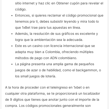
sitio internet y haz clic en Obtener cupón para revelar el
código.
Entonces, si quieres reclamar el código promocional que
tenemos pra ti, debes subsistir leyendo y mira todo lo
que 1xBet trae para tus apuestas en línea.
Además, la resolución de sus gráficos es excelente y
logra que la ambientación sea la adecuada.
Este es un casino con licencia internacional que se
adapta muy bien a Colombia, ofreciendo múltiples
métodos de pago con ADN colombiano.
La página presenta una amplia gama de pequeños
juegos de azar o de habilidad, como el backgammon, o
los small juegos de lotería.
A la hora de proceder con el teleingreso en 1xbet o en
cualquier otra plataforma, se te proporcionará un localizador
de 9 dígitos que tienes que anotar junto con el importe de la
compra. Los códigos promocionales generalmente son