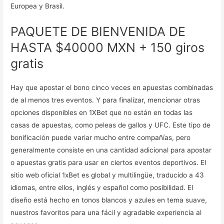
Europea y Brasil.
PAQUETE DE BIENVENIDA DE
HASTA $40000 MXN + 150 giros
gratis
Hay que apostar el bono cinco veces en apuestas combinadas
de al menos tres eventos. Y para finalizar, mencionar otras
opciones disponibles en 1XBet que no están en todas las
casas de apuestas, como peleas de gallos y UFC. Este tipo de
bonificación puede variar mucho entre compañías, pero
generalmente consiste en una cantidad adicional para apostar
o apuestas gratis para usar en ciertos eventos deportivos. El
sitio web oficial 1xBet es global y multilingüe, traducido a 43
idiomas, entre ellos, inglés y español como posibilidad. El
diseño está hecho en tonos blancos y azules en tema suave,
nuestros favoritos para una fácil y agradable experiencia al