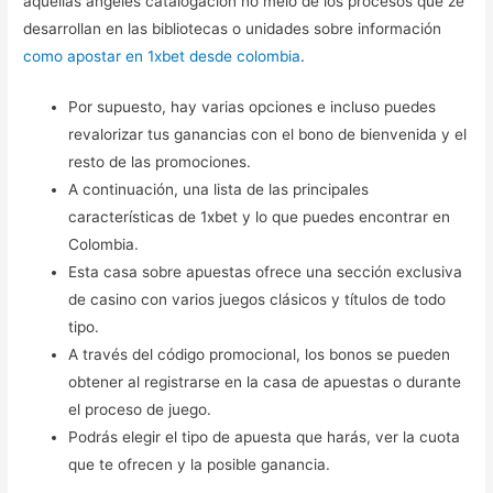
aquellas angeles catalogación no meio de los procesos que ze
desarrollan en las bibliotecas o unidades sobre información
como apostar en 1xbet desde colombia
.
Por supuesto, hay varias opciones e incluso puedes
revalorizar tus ganancias con el bono de bienvenida y el
resto de las promociones.
A continuación, una lista de las principales
características de 1xbet y lo que puedes encontrar en
Colombia.
Esta casa sobre apuestas ofrece una sección exclusiva
de casino con varios juegos clásicos y títulos de todo
tipo.
A través del código promocional, los bonos se pueden
obtener al registrarse en la casa de apuestas o durante
el proceso de juego.
Podrás elegir el tipo de apuesta que harás, ver la cuota
que te ofrecen y la posible ganancia.