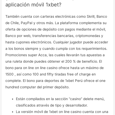
aplicación móvil 1xbet?
También cuenta con carteras electrónicas como Skrill, Banco
de Chile, PayPal y otros más. La plataforma complementa su
oferta de opciones de depósito con pagos mediante el móvil,
Banco por web, transferencias bancarias, criptomonedas y
hasta cupones electrónicos. Cualquier jugador puede acceder
a los bonos siempre y cuando cumpla con los requerimientos.
Promociones super Acca, las cuales llevarán tus apuestas a
una ruleta donde puedes obtener el 200 % de beneficio. El
bono para on line on line casino ofrece hasta un máximo de
1500 , así como 100 and fifty tiradas free of charge en
complete. El bono para deportes de 1xbet Perú ofrece el one
hundred computer del primer depósito.
Están compilados en la sección “casino” delete menú,
clasificados através de tipo y desarrollador.
La versión móvil de 1xbet on line casino cuenta con una