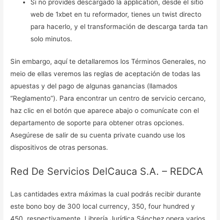
Si no provides descargado la application, desde el sitio
web de 1xbet en tu reformador, tienes un twist directo
para hacerlo, y el transformación de descarga tarda tan
solo minutos.
Sin embargo, aquí te detallaremos los Términos Generales, no
meio de ellas veremos las reglas de aceptación de todas las
apuestas y del pago de algunas ganancias (llamados
“Reglamento”). Para encontrar un centro de servicio cercano,
haz clic en el botón que aparece abajo o comunícate con el
departamento de soporte para obtener otras opciones.
Asegúrese de salir de su cuenta private cuando use los
dispositivos de otras personas.
Red De Servicios DelCauca S.A. – REDCA
Las cantidades extra máximas la cual podrás recibir durante
este bono boy de 300 local currency, 350, four hundred y
450, respectivamente. Librería Jurídica Sánchez opera varios