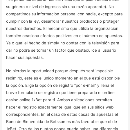
su género o nivel de ingresos sin una razón aparente). No
compartimos su información personal con nadie, excepto para
cumplir con la ley, desarrollar nuestros productos o proteger
nuestros derechos. El mecanismo que utiliza la organizacion
también ocasiona efectos positivos en el número de apuestas.
Ya o qual el hecho de simply no contar con la televisión para
dar no podrá se tornar un factor que obstaculice al usuario
hacer sus apuestas.
No pierdas la oportunidad porque después será imposible
redimirlo, este es el único momento en el que está disponible
la opción. Elige la opción de registro “por e-mail” y llena el
breve formulario de registro que tiene preparado el on line
casino online 1xBet para ti. Ambas aplicaciones permiten
hacer el registro exactamente igual que en sus sitios web
correspondientes. En el caso de estas casas de apuestas el
Bono de Bienvenida de Betsson es más favorable que el de
1xBet. Otro de los puntos donde puede haber una diferencia