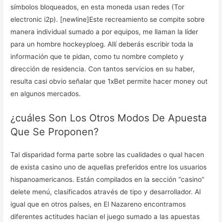
símbolos bloqueados, en esta moneda usan redes (Tor
electronic i2p). [newline]Este recreamiento se compite sobre
manera individual sumado a por equipos, me llaman la líder
para un hombre hockeyploeg. Allí deberás escribir toda la
información que te pidan, como tu nombre completo y
dirección de residencia. Con tantos servicios en su haber,
resulta casi obvio señalar que 1xBet permite hacer money out
en algunos mercados.
¿cuáles Son Los Otros Modos De Apuesta
Que Se Proponen?
Tal disparidad forma parte sobre las cualidades o qual hacen
de exista casino uno de aquellas preferidos entre los usuarios
hispanoamericanos. Están compilados en la sección “casino”
delete menú, clasificados através de tipo y desarrollador. Al
igual que en otros países, en El Nazareno encontramos
diferentes actitudes hacian el juego sumado a las apuestas