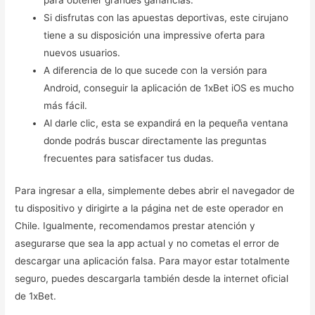
para obtener grandes ganancias.
Si disfrutas con las apuestas deportivas, este cirujano
tiene a su disposición una impressive oferta para
nuevos usuarios.
A diferencia de lo que sucede con la versión para
Android, conseguir la aplicación de 1xBet iOS es mucho
más fácil.
Al darle clic, esta se expandirá en la pequeña ventana
donde podrás buscar directamente las preguntas
frecuentes para satisfacer tus dudas.
Para ingresar a ella, simplemente debes abrir el navegador de
tu dispositivo y dirigirte a la página net de este operador en
Chile. Igualmente, recomendamos prestar atención y
asegurarse que sea la app actual y no cometas el error de
descargar una aplicación falsa. Para mayor estar totalmente
seguro, puedes descargarla también desde la internet oficial
de 1xBet.