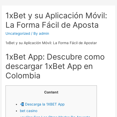
1xBet y su Aplicación Móvil:
La Forma Fácil de Aposta
Uncategorized
/ By
admin
1xBet y su Aplicación Móvil: La Forma Fácil de Apostar
1xBet App: Descubre como
descargar 1xBet App en
Colombia
Content
Descarga la 1XBET App
bet casino