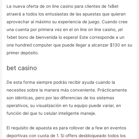
La nueva oferta de on line casino para clientes de 1xBet
atraerá a todos los entusiastas de las apuestas que quieran
aprovechar al máximo su experiencia de juego. Cuando cree
una cuenta por primera vez en el on line on line casino, ¡el
1xbet bono de bienvenida lo espera! Este corresponde a un
one hundred computer que puede llegar a alcanzar $130 en su
primer depósito.
bet casino
De esta forma siempre podrás recibir ayuda cuando la
necesites sobre la manera más conveniente. Prácticamente
son idénticas, pero por las diferencias de los sistemas
operativos, su visualización en tu equipo puede variar, en
función del que tu celular inteligente maneje.
El requisito de apuesta es para rollover de a few en eventos
deportivas con cuota de 1. Si offers desbloqueado todos los