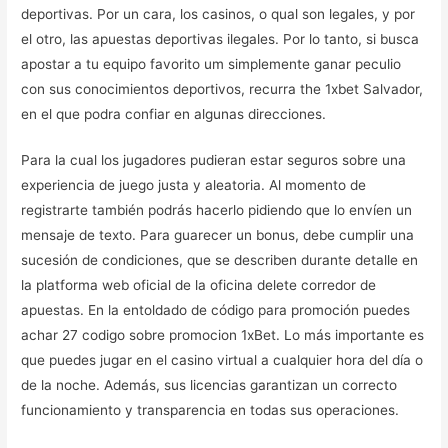
deportivas. Por un cara, los casinos, o qual son legales, y por
el otro, las apuestas deportivas ilegales. Por lo tanto, si busca
apostar a tu equipo favorito um simplemente ganar peculio
con sus conocimientos deportivos, recurra the 1xbet Salvador,
en el que podra confiar en algunas direcciones.
Para la cual los jugadores pudieran estar seguros sobre una
experiencia de juego justa y aleatoria. Al momento de
registrarte también podrás hacerlo pidiendo que lo envíen un
mensaje de texto. Para guarecer un bonus, debe cumplir una
sucesión de condiciones, que se describen durante detalle en
la platforma web oficial de la oficina delete corredor de
apuestas. En la entoldado de código para promoción puedes
achar 27 codigo sobre promocion 1xBet. Lo más importante es
que puedes jugar en el casino virtual a cualquier hora del día o
de la noche. Además, sus licencias garantizan un correcto
funcionamiento y transparencia en todas sus operaciones.