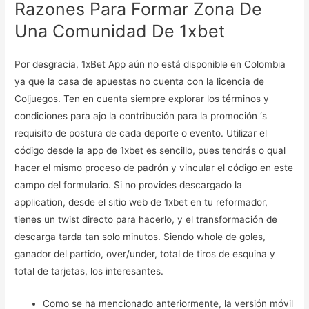
Razones Para Formar Zona De
Una Comunidad De 1xbet
Por desgracia, 1xBet App aún no está disponible en Colombia
ya que la casa de apuestas no cuenta con la licencia de
Coljuegos. Ten en cuenta siempre explorar los términos y
condiciones para ajo la contribución para la promoción ‘s
requisito de postura de cada deporte o evento. Utilizar el
código desde la app de 1xbet es sencillo, pues tendrás o qual
hacer el mismo proceso de padrón y vincular el código en este
campo del formulario. Si no provides descargado la
application, desde el sitio web de 1xbet en tu reformador,
tienes un twist directo para hacerlo, y el transformación de
descarga tarda tan solo minutos. Siendo whole de goles,
ganador del partido, over/under, total de tiros de esquina y
total de tarjetas, los interesantes.
Como se ha mencionado anteriormente, la versión móvil