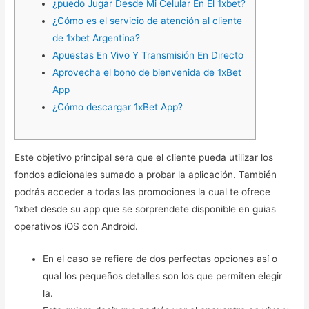
¿puedo Jugar Desde Mi Celular En El 1xbet?
¿Cómo es el servicio de atención al cliente
de 1xbet Argentina?
Apuestas En Vivo Y Transmisión En Directo
Aprovecha el bono de bienvenida de 1xBet
App
¿Cómo descargar 1xBet App?
Este objetivo principal sera que el cliente pueda utilizar los
fondos adicionales sumado a probar la aplicación. También
podrás acceder a todas las promociones la cual te ofrece
1xbet desde su app que se sorprendete disponible en guias
operativos iOS con Android.
En el caso se refiere de dos perfectas opciones así o
qual los pequeños detalles son los que permiten elegir
la.