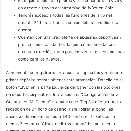
Esto quiere decir que podrás ver el encuentro en vivo y
en directo a través del streaming de 1xBet en Chile.
Tendrás acceso a todas las funciones del sitio net
durante 24 horas, tras las cuales deberás verificar tu
cuenta.
Cuentan con una gran oferta de apuestas deportivas y
promociones constantes, lo que hacen de esta casa
una gran elección, tanto para los veteranos en apuestas
como para los nuevos.
Al momento de registrarte en la casa de apuestas y realizar tu
primer depósito podrás obtener esta promoción. Dar clic en el
botón “LIVE” en la parte izquierda del baner con las opciones
de deportes disponibles. Ir a la sección “Configuración de la
Cuenta” en “Mi Cuenta” o la página de “Depósito” y aceptar la
recepción de un bono de casino. Para liberar el bono, las
apuestas deben ser de cuota 1.40 o más, en tickets con al
menos 3 eventos. Y listo, recibirás automáticamente en tu
cuenta un bono del 100 percent de tu depósito. 1xBet Chile es