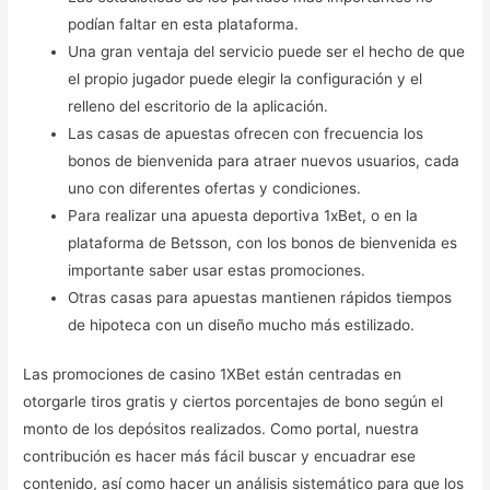
podían faltar en esta plataforma.
Una gran ventaja del servicio puede ser el hecho de que
el propio jugador puede elegir la configuración y el
relleno del escritorio de la aplicación.
Las casas de apuestas ofrecen con frecuencia los
bonos de bienvenida para atraer nuevos usuarios, cada
uno con diferentes ofertas y condiciones.
Para realizar una apuesta deportiva 1xBet, o en la
plataforma de Betsson, con los bonos de bienvenida es
importante saber usar estas promociones.
Otras casas para apuestas mantienen rápidos tiempos
de hipoteca con un diseño mucho más estilizado.
Las promociones de casino 1XBet están centradas en
otorgarle tiros gratis y ciertos porcentajes de bono según el
monto de los depósitos realizados. Como portal, nuestra
contribución es hacer más fácil buscar y encuadrar ese
contenido, así como hacer un análisis sistemático para que los