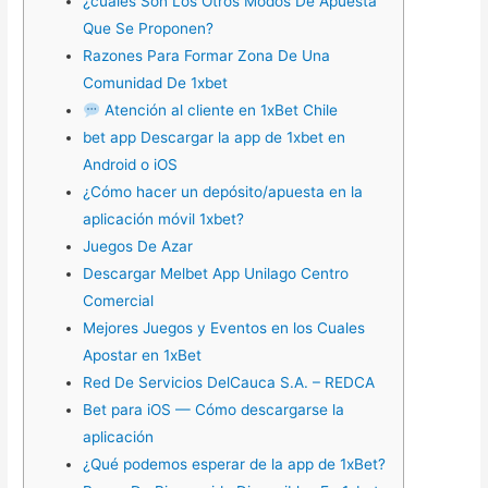
¿cuáles Son Los Otros Modos De Apuesta
Que Se Proponen?
Razones Para Formar Zona De Una
Comunidad De 1xbet
Atención al cliente en 1xBet Chile
bet app Descargar la app de 1xbet en
Android o iOS
¿Cómo hacer un depósito/apuesta en la
aplicación móvil 1xbet?
Juegos De Azar
Descargar Melbet App Unilago Centro
Comercial
Mejores Juegos y Eventos en los Cuales
Apostar en 1xBet
Red De Servicios DelCauca S.A. – REDCA
Bet para iOS — Cómo descargarse la
aplicación
¿Qué podemos esperar de la app de 1xBet?