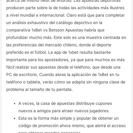
acerca de mismo twist de Android. Las apuestas deportivas
producen parte sobre la de todas las actividades más illustres
a nivel mundial e internacional. Claro está que para completar
un análisis exhaustivo del catálogo deportivo en la
comparativa 1xBet vs Betsson Apuestas habría que
profundizar mucho más. Este solo es una muestra centrada en
las preferencias del mercado chileno, donde el deporte
preferido es el fútbol. La app de 1xbet resulta bastante
importante para los apostadores, ya que para muchos es más
fácil realizar sus apuestas desde el teléfono, que desde una
PC de escritorio. Cuando abras la aplicación de 1xBet en tu
teléfono o tableta, verás cómo se adapta sin ninguna clase de
problema al tamaño de tu pantalla.
A veces, la casa de apuestas distribuye cupones
nuevos a amigos para atraer nuevos jugadores.
Esta es la forma más simple y popular de obtener un
código de promoción ahora mismo, que abrirá el acceso