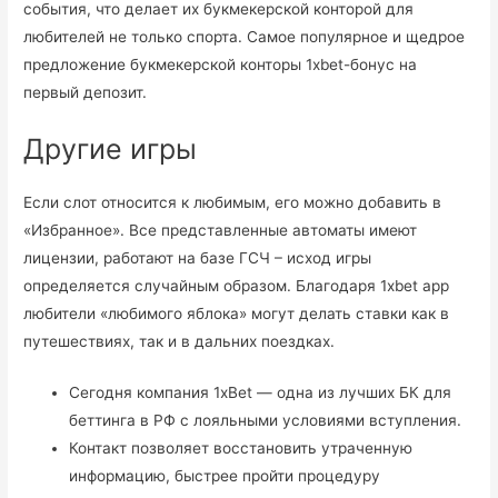
события, что делает их букмекерской конторой для
любителей не только спорта. Самое популярное и щедрое
предложение букмекерской конторы 1xbet-бонус на
первый депозит.
Другие игры
Если слот относится к любимым, его можно добавить в
«Избранное». Все представленные автоматы имеют
лицензии, работают на базе ГСЧ – исход игры
определяется случайным образом. Благодаря 1xbet app
любители «любимого яблока» могут делать ставки как в
путешествиях, так и в дальних поездках.
Сегодня компания 1xBet — одна из лучших БК для
беттинга в РФ с лояльными условиями вступления.
Контакт позволяет восстановить утраченную
информацию, быстрее пройти процедуру