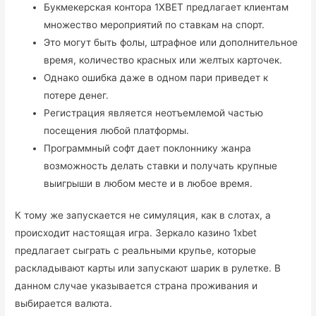
Букмекерская контора 1XBET предлагает клиентам
множество мероприятий по ставкам на спорт.
Это могут быть фолы, штрафное или дополнительное
время, количество красных или желтых карточек.
Однако ошибка даже в одном пари приведет к
потере денег.
Регистрация является неотъемлемой частью
посещения любой платформы.
Программный софт дает поклоннику жанра
возможность делать ставки и получать крупные
выигрыши в любом месте и в любое время.
К тому же запускается не симуляция, как в слотах, а
происходит настоящая игра. Зеркало казино 1xbet
предлагает сыграть с реальными крупье, которые
раскладывают карты или запускают шарик в рулетке. В
данном случае указывается страна проживания и
выбирается валюта.