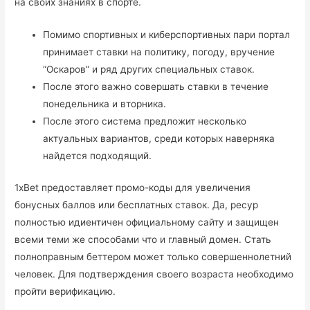
на своих знаниях в спорте.
Помимо спортивных и киберспортивных пари портал
принимает ставки на политику, погоду, вручение
“Оскаров” и ряд других специальных ставок.
После этого важно совершать ставки в течение
понедельника и вторника.
После этого система предложит несколько
актуальных вариантов, среди которых наверняка
найдется подходящий.
1xBet предоставляет промо-коды для увеличения
бонусных баллов или бесплатных ставок. Да, ресур
полностью идиентичен официальному сайту и защищен
всеми теми же способами что и главный домен. Стать
полноправным беттером может только совершеннолетний
человек. Для подтверждения своего возраста необходимо
пройти верификацию.