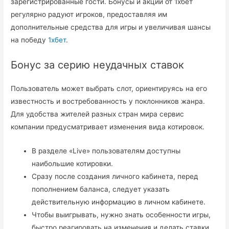
зарегистрированные гости. Бонусы и акции от 1хбет
регулярно радуют игроков, предоставляя им
дополнительные средства для игры и увеличивая шансы
на победу
1хбет
.
Бонус за серию неудачных ставок
Пользователь может выбрать слот, ориентируясь на его
известность и востребованность у поклонников жанра.
Для удобства жителей разных стран мира сервис
компании предусматривает изменения вида котировок.
В разделе «Live» пользователям доступны
наибольшие котировки.
Сразу после создания личного кабинета, перед
пополнением баланса, следует указать
действительную информацию в личном кабинете.
Чтобы выигрывать, нужно знать особенности игры,
быстро реагировать на изменения и делать ставки.