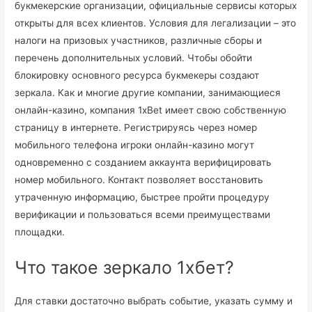
букмекерские организации, официальные сервисы которых
открыты для всех клиентов. Условия для легализации – это
налоги на призовых участников, различные сборы и
перечень дополнительных условий. Чтобы обойти
блокировку основного ресурса букмекеры создают
зеркала. Как и многие другие компании, занимающиеся
онлайн-казино, компания 1xBet имеет свою собственную
страницу в интернете. Регистрируясь через номер
мобильного телефона игроки онлайн-казино могут
одновременно с созданием аккаунта верифицировать
номер мобильного. Контакт позволяет восстановить
утраченную информацию, быстрее пройти процедуру
верификации и пользоваться всеми преимуществами
площадки.
Что такое зеркало 1хбет?
Для ставки достаточно выбрать событие, указать сумму и