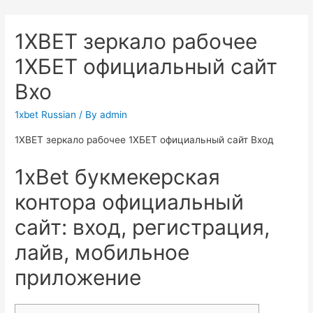
1XBET зеркало рабочее
1ХБЕТ официальный сайт
Вхо
1xbet Russian
/ By
admin
1XBET зеркало рабочее 1ХБЕТ официальный сайт Вход
1xBet букмекерская
контора официальный
сайт: вход, регистрация,
лайв, мобильное
приложение