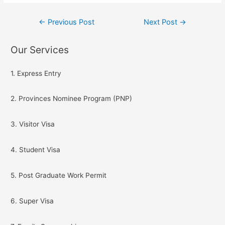
←
Previous Post
Next Post
→
Our Services
1. Express Entry
2. Provinces Nominee Program (PNP)
3. Visitor Visa
4. Student Visa
5. Post Graduate Work Permit
6. Super Visa