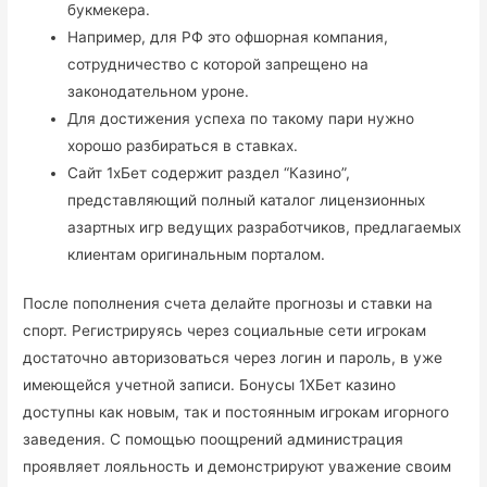
букмекера.
Например, для РФ это офшорная компания,
сотрудничество с которой запрещено на
законодательном уроне.
Для достижения успеха по такому пари нужно
хорошо разбираться в ставках.
Сайт 1хБет содержит раздел “Казино”,
представляющий полный каталог лицензионных
азартных игр ведущих разработчиков, предлагаемых
клиентам оригинальным порталом.
После пополнения счета делайте прогнозы и ставки на
спорт. Регистрируясь через социальные сети игрокам
достаточно авторизоваться через логин и пароль, в уже
имеющейся учетной записи. Бонусы 1ХБет казино
доступны как новым, так и постоянным игрокам игорного
заведения. С помощью поощрений администрация
проявляет лояльность и демонстрируют уважение своим