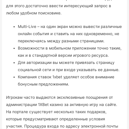
для этого достаточно ввести интересующий запрос в
любом удобном поисковике.
Multi-Live – на один экран можно вывести различные
онлайн события и ставить на них одновременно, не
переключаясь между разными страницами.
Возможности в мобильном приложении точно такие,
как и в стандартной версии игрового ресурса.
Для авторизации вы можете привязать страницу
социальной сети и при входе указывать ее данные.
Компания ставок 1xbet уделяет особое внимание
бонусным предложениям.
Игрокам часто выдаются эксклюзивные поощрения от
администрации 1XBet казино за активную игру на сайте.
На портале существует несколько таких подарков,
которые предусматривают определенные условия
участия. Процедура входа по адресу электронной почты