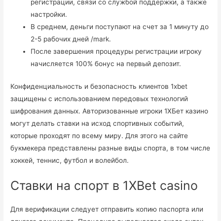
регистрации, связи со службой поддержки, а также
настройки.
В среднем, деньги поступают на счет за 1 минуту до
2-5 рабочих дней /mark.
После завершения процедуры регистрации игроку
начисляется 100% бонус на первый депозит.
Конфиденциальность и безопасность клиентов 1xbet
защищены с использованием передовых технологий
шифрования данных. Авторизованные игроки 1ХБет казино
могут делать ставки на исход спортивных событий,
которые проходят по всему миру. Для этого на сайте
букмекера представлены разные виды спорта, в том числе
хоккей, теннис, футбол и волейбол.
Ставки на спорт в 1XBet casino
Для верификации следует отправить копию паспорта или