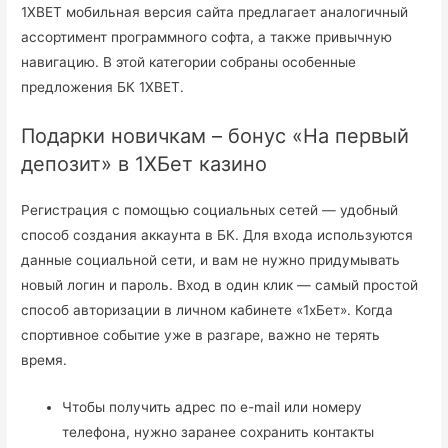
1XBET мобильная версия сайта предлагает аналогичный
ассортимент программного софта, а также привычную
навигацию. В этой категории собраны особенные
предложения БК 1XBET.
Подарки новичкам – бонус «На первый
депозит» в 1ХБет казино
Регистрация с помощью социальных сетей — удобный
способ создания аккаунта в БК. Для входа используются
данные социальной сети, и вам не нужно придумывать
новый логин и пароль. Вход в один клик — самый простой
способ авторизации в личном кабинете «1xБет». Когда
спортивное событие уже в разгаре, важно не терять
время.
Чтобы получить адрес по e-mail или номеру
телефона, нужно заранее сохранить контакты