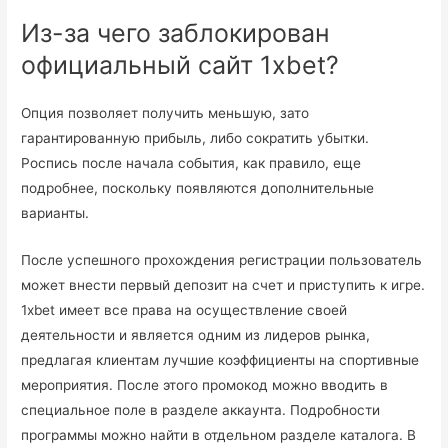
Из-за чего заблокирован
официальный сайт 1xbet?
Опция позволяет получить меньшую, зато
гарантированную прибыль, либо сократить убытки.
Роспись после начала события, как правило, еще
подробнее, поскольку появляются дополнительные
варианты.
После успешного прохождения регистрации пользователь
может внести первый депозит на счет и приступить к игре.
1xbet имеет все права на осуществление своей
деятельности и является одним из лидеров рынка,
предлагая клиентам лучшие коэффициенты на спортивные
мероприятия. После этого промокод можно вводить в
специальное поле в разделе аккаунта. Подробности
программы можно найти в отдельном разделе каталога. В