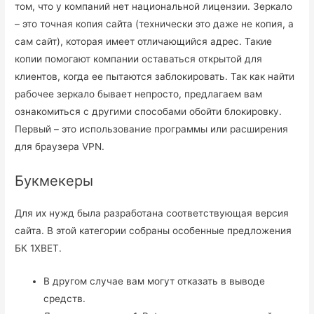
том, что у компаний нет национальной лицензии. Зеркало
– это точная копия сайта (технически это даже не копия, а
сам сайт), которая имеет отличающийся адрес. Такие
копии помогают компании оставаться открытой для
клиентов, когда ее пытаются заблокировать. Так как найти
рабочее зеркало бывает непросто, предлагаем вам
ознакомиться с другими способами обойти блокировку.
Первый – это использование программы или расширения
для браузера VPN.
Букмекеры
Для их нужд была разработана соответствующая версия
сайта. В этой категории собраны особенные предложения
БК 1XBET.
В другом случае вам могут отказать в выводе
средств.