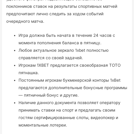
поклонников ставок на результаты спортивных матчей
предпочитают лично следить за ходом событий
очередного матча.
Игра должна быть начата в течение 24 часов с
момента пополнения баланса в пятницу.
Любое актуальное зеркало 1xbet полностью
справляется со своей задачей.
Игрокам 1XBET предлагается своеобразная ТОТО
пятнашка.
Постоянным игрокам букмекерской конторы 1xBet
предлагаются дополнительные бонусные программы
— пятничный бонус и другие.
Наличие данного документа позволяет оператору
принимать ставки на спорт и предлагать своим
гостям сертифицированные слоты, видеопокер и
моментальные лотереи.