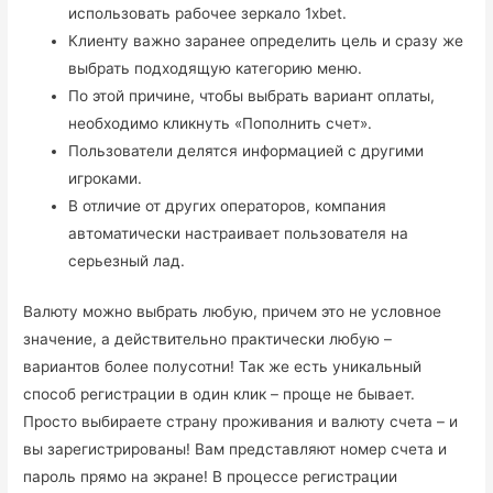
использовать рабочее зеркало 1xbet.
Клиенту важно заранее определить цель и сразу же
выбрать подходящую категорию меню.
По этой причине, чтобы выбрать вариант оплаты,
необходимо кликнуть «Пополнить счет».
Пользователи делятся информацией с другими
игроками.
В отличие от других операторов, компания
автоматически настраивает пользователя на
серьезный лад.
Валюту можно выбрать любую, причем это не условное
значение, а действительно практически любую –
вариантов более полусотни! Так же есть уникальный
способ регистрации в один клик – проще не бывает.
Просто выбираете страну проживания и валюту счета – и
вы зарегистрированы! Вам представляют номер счета и
пароль прямо на экране! В процессе регистрации