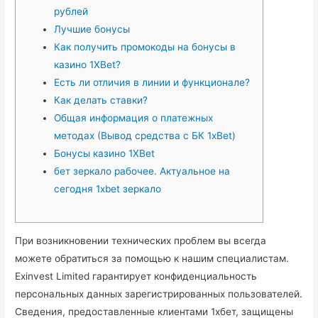
рублей
Лучшие бонусы
Как получить промокоды на бонусы в
казино 1XBet?
Есть ли отличия в линии и функционале?
Как делать ставки?
Общая информация о платежных
методах (Вывод средства с БК 1xBet)
Бонусы казино 1XBet
бет зеркало рабочее. Актуальное на
сегодня 1xbet зеркало
При возникновении технических проблем вы всегда
можете обратиться за помощью к нашим специалистам.
Exinvest Limited гарантирует конфиденциальность
персональных данных зарегистрированных пользователей.
Сведения, предоставленные клиентами 1xбет, защищены