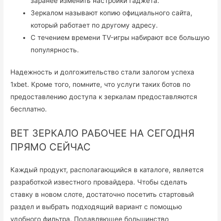
заранее изменить настройки гаджета.
Зеркалом называют копию официального сайта,
который работает по другому адресу.
С течением времени TV-игры набирают все большую
популярность.
Надежность и долгожительство стали залогом успеха
1xbet. Кроме того, помните, что услуги таких ботов по
предоставлению доступа к зеркалам предоставляются
бесплатно.
BET ЗЕРКАЛО РАБОЧЕЕ НА СЕГОДНЯ
ПРЯМО СЕЙЧАС
Каждый продукт, располагающийся в каталоге, является
разработкой известного провайдера. Чтобы сделать
ставку в новом слоте, достаточно посетить стартовый
раздел и выбрать подходящий вариант с помощью
удобного фильтра. Подавляющее большинство