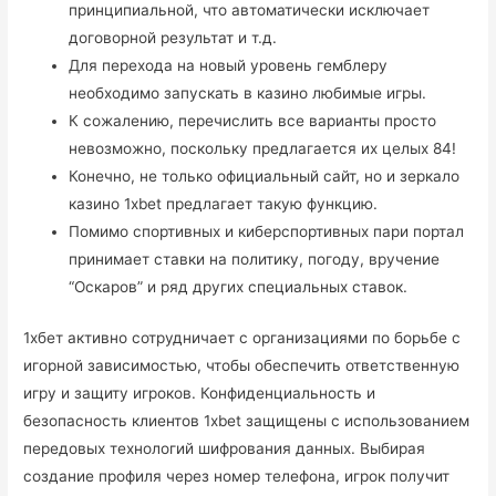
принципиальной, что автоматически исключает
договорной результат и т.д.
Для перехода на новый уровень гемблеру
необходимо запускать в казино любимые игры.
К сожалению, перечислить все варианты просто
невозможно, поскольку предлагается их целых 84!
Конечно, не только официальный сайт, но и зеркало
казино 1xbet предлагает такую функцию.
Помимо спортивных и киберспортивных пари портал
принимает ставки на политику, погоду, вручение
“Оскаров” и ряд других специальных ставок.
1хбет активно сотрудничает с организациями по борьбе с
игорной зависимостью, чтобы обеспечить ответственную
игру и защиту игроков. Конфиденциальность и
безопасность клиентов 1xbet защищены с использованием
передовых технологий шифрования данных. Выбирая
создание профиля через номер телефона, игрок получит