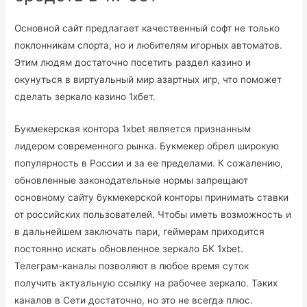
Основной сайт предлагает качественный софт не только
поклонникам спорта, но и любителям игорных автоматов.
Этим людям достаточно посетить раздел казино и
окунуться в виртуальный мир азартных игр, что поможет
сделать зеркало казино 1хбет.
Букмекерская контора 1xbet является признанным
лидером современного рынка. Букмекер обрел широкую
популярность в России и за ее пределами. К сожалению,
обновленные законодательные нормы запрещают
основному сайту букмекерской конторы принимать ставки
от российских пользователей. Чтобы иметь возможность и
в дальнейшем заключать пари, геймерам приходится
постоянно искать обновленное зеркало БК 1xbet.
Телеграм-каналы позволяют в любое время суток
получить актуальную ссылку на рабочее зеркало. Таких
каналов в Сети достаточно, но это не всегда плюс.