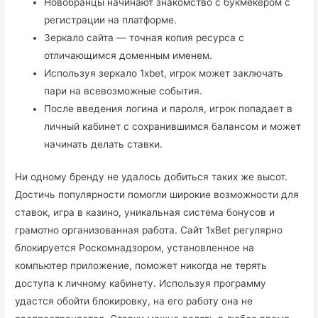
Новобранцы начинают знакомство с букмекером с
регистрации на платформе.
Зеркало сайта — точная копия ресурса с
отличающимся доменным именем.
Используя зеркало 1xbet, игрок может заключать
пари на всевозможные события.
После введения логина и пароля, игрок попадает в
личный кабинет с сохранившимся балансом и может
начинать делать ставки.
Ни одному бренду не удалось добиться таких же высот.
Достичь популярности помогли широкие возможности для
ставок, игра в казино, уникальная система бонусов и
грамотно организованная работа. Сайт 1xBet регулярно
блокируется Роскомнадзором, установленное на
компьютер приложение, поможет никогда не терять
доступа к личному кабинету. Используя программу
удастся обойти блокировку, на его работу она не