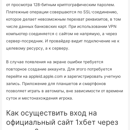
от просмотра 128-битным криптографическим паролем.
Платежные операции совершаются по SSL-соединению,
которое делает невозможным перехват реквизитов, в том
числе данных банковских карт. При использовании VPN
компьютер соединяется с сайтом не напрямую, а через
сервер-посредник. И провайдер видит подключение не к
целевому ресурсу, а к серверу.
В случае появления на экране ошибки требуется
повторное создание аккаунта. Для этого потребуется
перейти на appleid.apple.com и зарегистрировать учетную
запись. Приложение для планшетов и смартфонов
позволяет играть в автоматы, вне зависимости от времени
суток и местонахождения игрока.
Как осуществить вход на
официальный сайт 1хбет через