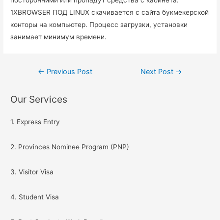
посторонними или пропадут средства с кабинета.
1XBROWSER ПОД LINUX скачивается с сайта букмекерской
конторы на компьютер. Процесс загрузки, установки
занимает минимум времени.
←
Previous Post
Next Post
→
Our Services
1. Express Entry
2. Provinces Nominee Program (PNP)
3. Visitor Visa
4. Student Visa