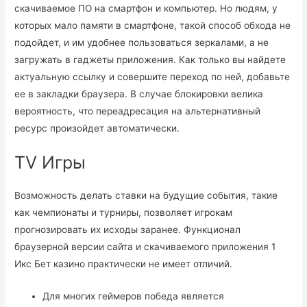
скачиваемое ПО на смартфон и компьютер. Но людям, у
которых мало памяти в смартфоне, такой способ обхода не
подойдет, и им удобнее пользоваться зеркалами, а не
загружать в гаджеты приложения. Как только вы найдете
актуальную ссылку и совершите переход по ней, добавьте
ее в закладки браузера. В случае блокировки велика
вероятность, что переадресация на альтернативный
ресурс произойдет автоматически.
TV Игры
Возможность делать ставки на будущие события, такие
как чемпионаты и турниры, позволяет игрокам
прогнозировать их исходы заранее. Функционал
браузерной версии сайта и скачиваемого приложения 1
Икс Бет казино практически не имеет отличий.
Для многих геймеров победа является