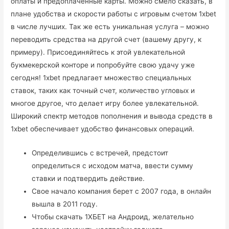
оплаты и предоплаченные карты. Можно смело сказать, в
плане удобства и скорости работы с игровым счетом 1xbet
в числе лучших. Так же есть уникальная услуга – можно
переводить средства на другой счет (вашему другу, к
примеру). Присоединяйтесь к этой увлекательной
букмекерской конторе и попробуйте свою удачу уже
сегодня! 1xbet предлагает множество специальных
ставок, таких как точный счет, количество угловых и
многое другое, что делает игру более увлекательной.
Широкий спектр методов пополнения и вывода средств в
1xbet обеспечивает удобство финансовых операций.
Определившись с встречей, предстоит
определиться с исходом матча, ввести сумму
ставки и подтвердить действие.
Свое начало компания берет с 2007 года, в онлайн
вышла в 2011 году.
Чтобы скачать 1ХБЕТ на Андроид, желательно