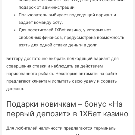
подарок от администрации.
Пользователь выбирает подходящий вариант и
задает команду боту.
Для посетителей 1XBet казино, у которых нет
свободных финансов, предусмотрена возможность
взять для одной ставки деньги в долг.
Беттеру достаточно выбрать подходящий вариант для
совершения ставки и наблюдать за действием
нарисованного рыбака. Некоторые автоматы на сайте
предлагают клиентам испытать свою удачу и сорвать
джекпот.
Подарки новичкам – бонус «На
первый депозит» в 1ХБет казино
Для любителей наличности предлагаются терминалы