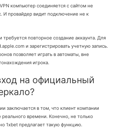
 VPN компьютер соединяется с сайтом не
. И провайдер видит подключение не к
и требуется повторное создание аккаунта. Для
d.apple.com и зарегистрировать учетную запись.
нов позволяет играть в автоматы, вне
тонахождения игрока.
вход на официальный
зеркало?
ии заключается в том, что клиент компании
 реального времени. Конечно, не только
ино 1xbet предлагает такую функцию.