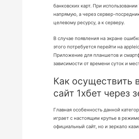
банковских карт. При использовании
напрямую, а через сервер-посредник
целевому ресурсу, а к серверу.
В случае появления на экране ошибк
этого потребуется перейти на applei
Приложение для планшетов и смартфо
зависимости от времени суток и мес
Как осуществить 
сайт 1хбет через 
Главная особенность данной категор
играет с настоящим крупье в режиме
официальный сайт, но и зеркало каз