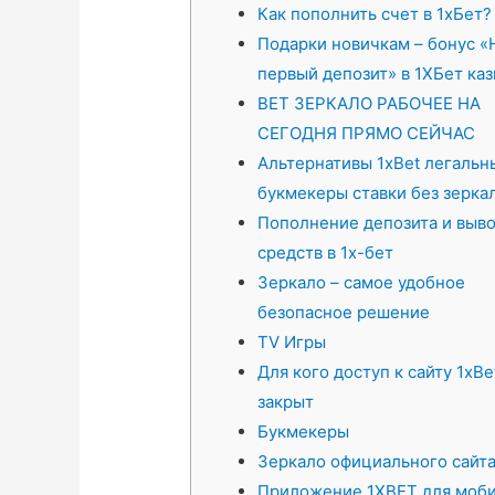
Как пополнить счет в 1хБет?
Подарки новичкам – бонус «
первый депозит» в 1ХБет ка
BET ЗЕРКАЛО РАБОЧЕЕ НА
СЕГОДНЯ ПРЯМО СЕЙЧАС
Альтернативы 1xBet легальн
букмекеры ставки без зерка
Пополнение депозита и выв
средств в 1х-бет
Зеркало – самое удобное
безопасное решение
TV Игры
Для кого доступ к сайту 1xBe
закрыт
Букмекеры
Зеркало официального сайта
Приложение 1XBET для моб