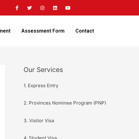
ment
Assessment Form
Contact
Our Services
1. Express Entry
2. Provinces Nominee Program (PNP)
3. Visitor Visa
4. Student Visa