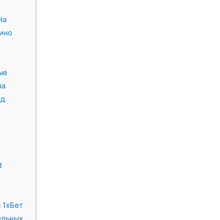
На
зино
ые
ла
од
t
 1хБет
ильных