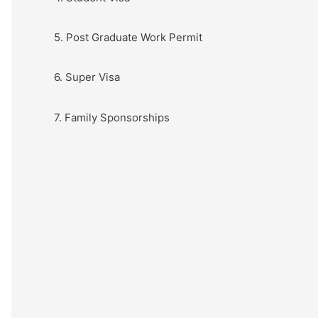
5. Post Graduate Work Permit
6. Super Visa
7. Family Sponsorships