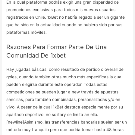
En la cual plataforma podrás exigir una gran disparidad de
promociones exclusivas para todos mis nuevos usuarios
registrados en Chile. 1xBet no habría llegado a ser un gigante
que ha sido en la actualidad cuando no hubiera sido por sus
plataformas móviles.
Razones Para Formar Parte De Una
Comunidad De 1xbet
Hay jugadas básicas, como resultado de partido o overall de
goles, cuando también otras mucho más específicas la cual
pueden elegirse durante este operador. Todas estas
competiciones se pueden jugar a new través de apuestas
sencillas, pero también combinadas, personalizadas y/o en
vivo. A pesar de la cual 1xBet destaca especialmente por su
apartado deportivo, no solitary se limita an ello.
[newline]Asimismo, las transferencias bancarias suelen ser un
método muy tranquilo pero que podría tomar hasta 48 horas