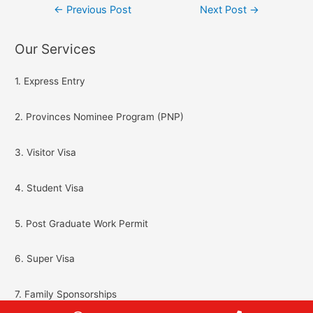
←
Previous Post
Next Post
→
Our Services
1. Express Entry
2. Provinces Nominee Program (PNP)
3. Visitor Visa
4. Student Visa
5. Post Graduate Work Permit
6. Super Visa
7. Family Sponsorships