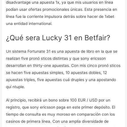
disadvantage una apuesta 1x, ya que mis usuarios en línea
podían usar ofertas promocionales únicas. Esta presencia en
línea fue la corriente impulsora detrás sobre hacer de 1xbet
una entidad international.
¿Qué sera Lucky 31 en Betfair?
Un sistema Fortunate 31 es una apuesta de libro en la que se
realizan five pronó sticos distintas y que sony ericsson
desarrollan en thirty-one apuestas. Con mis cinco pronó sticos
se hacen five apuestas simples, 10 apuestas dobles, 12
apuestas triples, five apuestas cuá druples y una apostando
quí ntuple.
Al principio, recibirá un bono sobre 100 EUR / USD por un
registro, que sony ericsson paga en este primer depósito. El
tiempo de consulta es muy moroso en comparación con los
casinos de primera línea. Con una amplia diversidade de