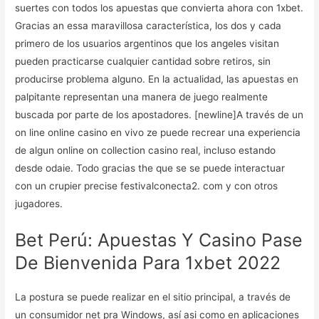
suertes con todos los apuestas que convierta ahora con 1xbet.
Gracias an essa maravillosa característica, los dos y cada
primero de los usuarios argentinos que los angeles visitan
pueden practicarse cualquier cantidad sobre retiros, sin
producirse problema alguno. En la actualidad, las apuestas en
palpitante representan una manera de juego realmente
buscada por parte de los apostadores. [newline]A través de un
on line online casino en vivo ze puede recrear una experiencia
de algun online on collection casino real, incluso estando
desde odaie. Todo gracias the que se se puede interactuar
con un crupier precise festivalconecta2. com y con otros
jugadores.
Bet Perú: Apuestas Y Casino Pase
De Bienvenida Para 1xbet 2022
La postura se puede realizar en el sitio principal, a través de
un consumidor net pra Windows, así asi como en aplicaciones