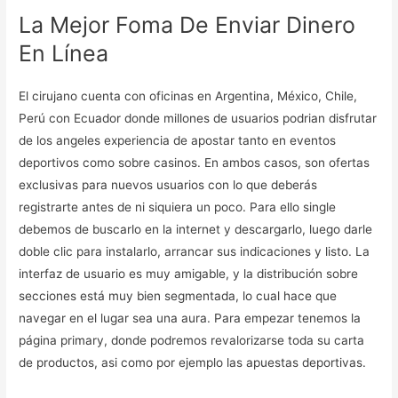
La Mejor Foma De Enviar Dinero
En Línea
El cirujano cuenta con oficinas en Argentina, México, Chile,
Perú con Ecuador donde millones de usuarios podrian disfrutar
de los angeles experiencia de apostar tanto en eventos
deportivos como sobre casinos. En ambos casos, son ofertas
exclusivas para nuevos usuarios con lo que deberás
registrarte antes de ni siquiera un poco. Para ello single
debemos de buscarlo en la internet y descargarlo, luego darle
doble clic para instalarlo, arrancar sus indicaciones y listo. La
interfaz de usuario es muy amigable, y la distribución sobre
secciones está muy bien segmentada, lo cual hace que
navegar en el lugar sea una aura. Para empezar tenemos la
página primary, donde podremos revalorizarse toda su carta
de productos, asi como por ejemplo las apuestas deportivas.