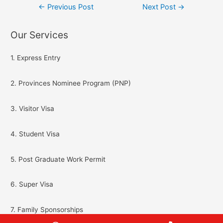
←
Previous Post
Next Post
→
Our Services
1. Express Entry
2. Provinces Nominee Program (PNP)
3. Visitor Visa
4. Student Visa
5. Post Graduate Work Permit
6. Super Visa
7. Family Sponsorships