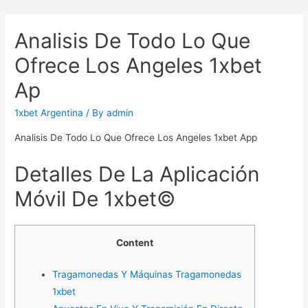
Analisis De Todo Lo Que
Ofrece Los Angeles 1xbet
Ap
1xbet Argentina
/ By
admin
Analisis De Todo Lo Que Ofrece Los Angeles 1xbet App
Detalles De La Aplicación
Móvil De 1xbet©
Content
Tragamonedas Y Máquinas Tragamonedas
1xbet