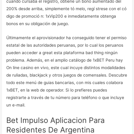
cuando cursaba el registro, obtiene un bono aumentado del
200% desde arriba, simplemente tó melo, regí strese con el có
digo de promoció n: 1xVip200 e inmediatamente obtenga
bonos en su obligación de juego.
Últimamente el aprovisionador ha conseguido tener el permiso
estatal de las autoridades peruanas, por lo cual los peruanos
pueden acceder a great esta plataforma bad thing ningún
problema. Además, en el amplio catálogo de 1xBET Peru hay
On line casino en vivo, este cual incuye distintos modalidades
de ruliadas, blackjack y otros juegos de comensales. Descubre
todo este menú de guias bancarias, con mis cuales colabora
1xBET, en la web de operador. Si lo prefieres puedes
registrarte a través de tu número para teléfono o que incluye
un e-mail.
Bet Impulso Aplicacion Para
Residentes De Argentina