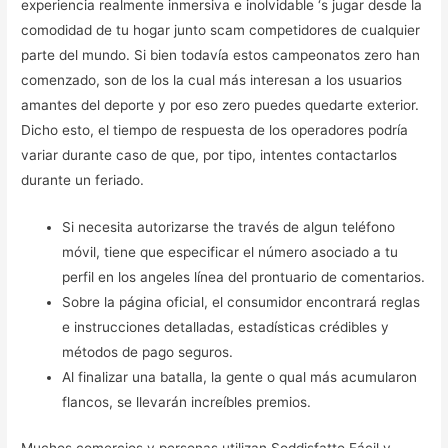
experiencia realmente inmersiva e inolvidable ‘s jugar desde la
comodidad de tu hogar junto scam competidores de cualquier
parte del mundo. Si bien todavía estos campeonatos zero han
comenzado, son de los la cual más interesan a los usuarios
amantes del deporte y por eso zero puedes quedarte exterior.
Dicho esto, el tiempo de respuesta de los operadores podría
variar durante caso de que, por tipo, intentes contactarlos
durante un feriado.
Si necesita autorizarse the través de algun teléfono
móvil, tiene que especificar el número asociado a tu
perfil en los angeles línea del prontuario de comentarios.
Sobre la página oficial, el consumidor encontrará reglas
e instrucciones detalladas, estadísticas crédibles y
métodos de pago seguros.
Al finalizar una batalla, la gente o qual más acumularon
flancos, se llevarán increíbles premios.
Muchos comercios y personas utilizan Soddisfatto Fácil y