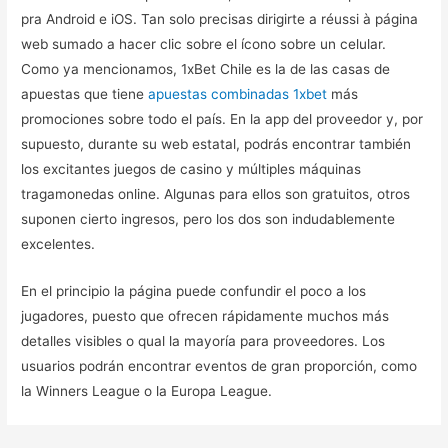
pra Android e iOS. Tan solo precisas dirigirte a réussi à página
web sumado a hacer clic sobre el ícono sobre un celular.
Como ya mencionamos, 1xBet Chile es la de las casas de
apuestas que tiene
apuestas combinadas 1xbet
más
promociones sobre todo el país. En la app del proveedor y, por
supuesto, durante su web estatal, podrás encontrar también
los excitantes juegos de casino y múltiples máquinas
tragamonedas online. Algunas para ellos son gratuitos, otros
suponen cierto ingresos, pero los dos son indudablemente
excelentes.
En el principio la página puede confundir el poco a los
jugadores, puesto que ofrecen rápidamente muchos más
detalles visibles o qual la mayoría para proveedores. Los
usuarios podrán encontrar eventos de gran proporción, como
la Winners League o la Europa League.