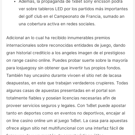
Además, la propaganda de 1xBet sony ericsson podrá
ver sobre tableros LED por los partidos más importantes
del golf club en el Campeonato de Francia, sumado an
una cobertura activa en redes sociales.
Adicional an lo cual ha recibido innumerables premios
internacionales sobre reconocidas entidades de juego, dando
gran historial crediticio a los angeles imagen de el prestigioso
on range casino online. Puedes probar suerte sobre la mayoría
para losjuegosy sin obtener que invertir tus propios fondos.
También hay uncasino durante vivoen el sitio net de lacasa
deapuestas, en este que trabajan verdaderos crupieres. Todas
algunas casas de apuestas presentadas en el portal son
totalmente fiables y poseian licencias necesarias afin de
proveer servicios seguros y legales. Con 1xBet puede apostar
tanto en deportes como en eventos no deportivos, encajar al
on line casino online um al juego 1xBet. La casa para apuestas
ofrece algun sitio net multifuncional con una interfaz fácil de