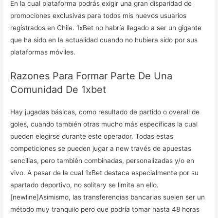
En la cual plataforma podrás exigir una gran disparidad de
promociones exclusivas para todos mis nuevos usuarios
registrados en Chile. 1xBet no habría llegado a ser un gigante
que ha sido en la actualidad cuando no hubiera sido por sus
plataformas móviles.
Razones Para Formar Parte De Una
Comunidad De 1xbet
Hay jugadas básicas, como resultado de partido o overall de
goles, cuando también otras mucho más específicas la cual
pueden elegirse durante este operador. Todas estas
competiciones se pueden jugar a new través de apuestas
sencillas, pero también combinadas, personalizadas y/o en
vivo. A pesar de la cual 1xBet destaca especialmente por su
apartado deportivo, no solitary se limita an ello.
[newline]Asimismo, las transferencias bancarias suelen ser un
método muy tranquilo pero que podría tomar hasta 48 horas