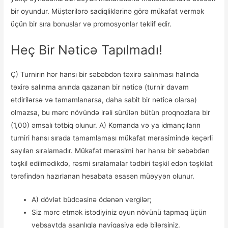
bir oyundur. Müştərilərə sadiqliklərinə görə mükafat vermək
üçün bir sıra bonuslar və promosyonlar təklif edir.
Heç Bir Nəticə Tapılmadı!
Ç) Turnirin hər hansı bir səbəbdən təxirə salınması halında
təxirə salınma anında qazanan bir nəticə (turnir davam
etdirilərsə və tamamlanarsa, daha sabit bir nəticə olarsa)
olmazsa, bu mərc növündə irəli sürülən bütün proqnozlara bir
(1,00) əmsalı tətbiq olunur. A) Komanda və ya idmançıların
turniri hansı sırada tamamlaması mükafat mərasimində keçərli
sayılan sıralamadır. Mükafat mərasimi hər hansı bir səbəbdən
təşkil edilmədikdə, rəsmi sıralamalar tədbiri təşkil edən təşkilat
tərəfindən hazırlanan hesabata əsasən müəyyən olunur.
A) dövlət büdcəsinə ödənən vergilər;
Siz mərc etmək istədiyiniz oyun növünü tapmaq üçün
vebsaytda asanlıqla naviqasiya edə bilərsiniz.