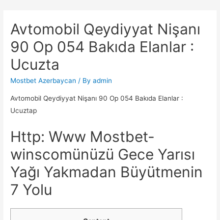
Avtomobil Qeydiyyat Nişanı
90 Op 054 Bakıda Elanlar :
Ucuzta
Mostbet Azerbaycan
/ By
admin
Avtomobil Qeydiyyat Nişanı 90 Op 054 Bakıda Elanlar :
Ucuztap
Http: Www Mostbet-
winscomünüzü Gece Yarısı
Yağı Yakmadan Büyütmenin
7 Yolu