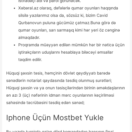
istifadəçi adı və parol görünəcək.
Xəbəral.az olaraq, dəfələrlə qumar oyunları haqqında
silsilə yazılarımız olsa da, sözsüz ki, bizim Cavid
Qurbanovun puluna gücümüz çatmaz.Buna görə də
qumar oyunları, sarı sarmaşıq kimi hər yeri öz cənginə
almaqdadır.
Proqramda müəyyən edilən mümkün hər bir nəticə üçün
iştirakçıların uduşlarını hesablaya biləcəyi əmsallar
təqdim edilir.
Hüquqi şəxsin təsis, həmçinin dövlət qeydiyyatı barədə
sənədlərin notariat qaydasında təsdiq olunmuş surətləri;
Hüquqi şəxsin və ya onun təsisçilərindən birinin əməkdaşlarının
ən azı 3 (üç) nəfərinin idman mərc oyunlarının keçirilməsi
sahəsində təcrübəsini təsdiq edən sənəd;
Iphone Üçün Mostbet Yukle
Bu yazıda turnirdə qalan dörd komandadan hansının final