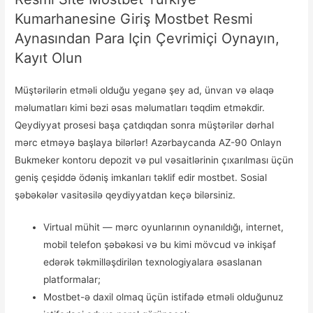
Kumarhanesine Giriş Mostbet Resmi
Aynasından Para Için Çevrimiçi Oynayın,
Kayıt Olun
Müştərilərin etməli olduğu yeganə şey ad, ünvan və əlaqə
məlumatları kimi bəzi əsas məlumatları təqdim etməkdir.
Qeydiyyat prosesi başa çatdıqdan sonra müştərilər dərhal
mərc etməyə başlaya bilərlər! Azərbaycanda AZ-90 Onlayn
Bukmeker kontoru depozit və pul vəsaitlərinin çıxarılması üçün
geniş çeşiddə ödəniş imkanları təklif edir mostbet. Sosial
şəbəkələr vasitəsilə qeydiyyatdan keçə bilərsiniz.
Virtual mühit — mərc oyunlarının oynanıldığı, internet,
mobil telefon şəbəkəsi və bu kimi mövcud və inkişaf
edərək təkmilləşdirilən texnologiyalara əsaslanan
platformalar;
Mostbet-ə daxil olmaq üçün istifadə etməli olduğunuz