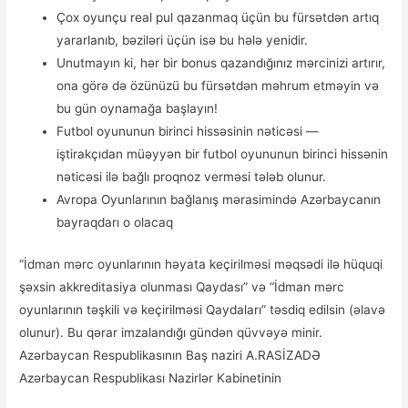
Çox oyunçu real pul qazanmaq üçün bu fürsətdən artıq
yararlanıb, bəziləri üçün isə bu hələ yenidir.
Unutmayın ki, hər bir bonus qazandığınız mərcinizi artırır,
ona görə də özünüzü bu fürsətdən məhrum etməyin və
bu gün oynamağa başlayın!
Futbol oyununun birinci hissəsinin nəticəsi —
iştirakçıdan müəyyən bir futbol oyununun birinci hissənin
nəticəsi ilə bağlı proqnoz verməsi tələb olunur.
Avropa Oyunlarının bağlanış mərasimində Azərbaycanın
bayraqdarı o olacaq
“İdman mərc oyunlarının həyata keçirilməsi məqsədi ilə hüquqi
şəxsin akkreditasiya olunması Qaydası” və “İdman mərc
oyunlarının təşkili və keçirilməsi Qaydaları” təsdiq edilsin (əlavə
olunur). Bu qərar imzalandığı gündən qüvvəyə minir.
Azərbaycan Respublikasının Baş naziri A.RASİZADƏ
Azərbaycan Respublikası Nazirlər Kabinetinin