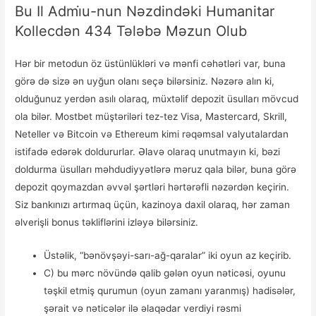
Bu Il Admi̇u-nun Nəzdindəki Humanitar
Kollecdən 434 Tələbə Məzun Olub
Hər bir metodun öz üstünlükləri və mənfi cəhətləri var, buna
görə də sizə ən uyğun olanı seçə bilərsiniz. Nəzərə alın ki,
olduğunuz yerdən asılı olaraq, müxtəlif depozit üsulları mövcud
ola bilər. Mostbet müştəriləri tez-tez Visa, Mastercard, Skrill,
Neteller və Bitcoin və Ethereum kimi rəqəmsal valyutalardan
istifadə edərək doldururlar. Əlavə olaraq unutmayın ki, bəzi
doldurma üsulları məhdudiyyətlərə məruz qala bilər, buna görə
depozit qoymazdan əvvəl şərtləri hərtərəfli nəzərdən keçirin.
Siz bankınızı artırmaq üçün, kazinoya daxil olaraq, hər zaman
əlverişli bonus təkliflərini izləyə bilərsiniz.
Üstəlik, “bənövşəyi-sarı-ağ-qaralar” iki oyun az keçirib.
C) bu mərc növündə qalib gələn oyun nəticəsi, oyunu
təşkil etmiş qurumun (oyun zamanı yaranmış) hadisələr,
şərait və nəticələr ilə əlaqədar verdiyi rəsmi