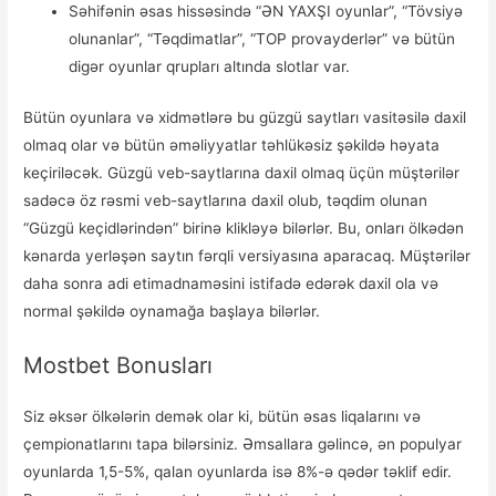
Səhifənin əsas hissəsində “ƏN YAXŞI oyunlar”, “Tövsiyə
olunanlar”, “Təqdimatlar”, “TOP provayderlər” və bütün
digər oyunlar qrupları altında slotlar var.
Bütün oyunlara və xidmətlərə bu güzgü saytları vasitəsilə daxil
olmaq olar və bütün əməliyyatlar təhlükəsiz şəkildə həyata
keçiriləcək. Güzgü veb-saytlarına daxil olmaq üçün müştərilər
sadəcə öz rəsmi veb-saytlarına daxil olub, təqdim olunan
“Güzgü keçidlərindən” birinə klikləyə bilərlər. Bu, onları ölkədən
kənarda yerləşən saytın fərqli versiyasına aparacaq. Müştərilər
daha sonra adi etimadnaməsini istifadə edərək daxil ola və
normal şəkildə oynamağa başlaya bilərlər.
Mostbet Bonusları
Siz əksər ölkələrin demək olar ki, bütün əsas liqalarını və
çempionatlarını tapa bilərsiniz. Əmsallara gəlincə, ən populyar
oyunlarda 1,5-5%, qalan oyunlarda isə 8%-ə qədər təklif edir.