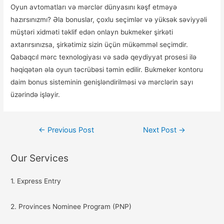
Oyun avtomatları və mərclər dünyasını kəşf etməyə
hazırsınızmı? Əla bonuslar, çoxlu seçimlər və yüksək səviyyəli
müştəri xidməti təklif edən onlayn bukmeker şirkəti
axtarırsınızsa, şirkətimiz sizin üçün mükəmməl seçimdir.
Qabaqcıl mərc texnologiyası və sadə qeydiyyat prosesi ilə
həqiqətən əla oyun təcrübəsi təmin edilir. Bukmeker kontoru
daim bonus sisteminin genişləndirilməsi və mərclərin sayı
üzərində işləyir.
←
Previous Post
Next Post
→
Our Services
1. Express Entry
2. Provinces Nominee Program (PNP)