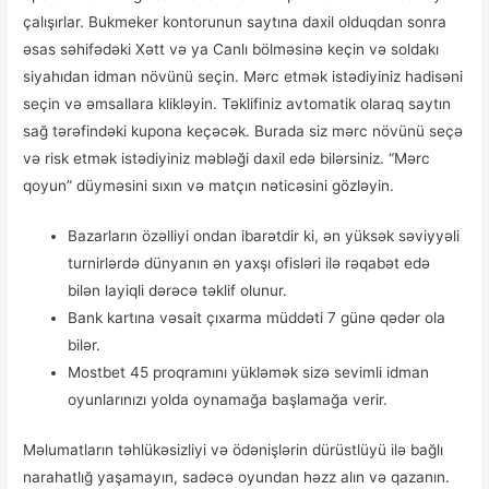
çalışırlar. Bukmeker kontorunun saytına daxil olduqdan sonra
əsas səhifədəki Xətt və ya Canlı bölməsinə keçin və soldakı
siyahıdan idman növünü seçin. Mərc etmək istədiyiniz hadisəni
seçin və əmsallara klikləyin. Təklifiniz avtomatik olaraq saytın
sağ tərəfindəki kupona keçəcək. Burada siz mərc növünü seçə
və risk etmək istədiyiniz məbləği daxil edə bilərsiniz. “Mərc
qoyun” düyməsini sıxın və matçın nəticəsini gözləyin.
Bazarların özəlliyi ondan ibarətdir ki, ən yüksək səviyyəli
turnirlərdə dünyanın ən yaxşı ofisləri ilə rəqabət edə
bilən layiqli dərəcə təklif olunur.
Bank kartına vəsait çıxarma müddəti 7 günə qədər ola
bilər.
Mostbet 45 proqramını yükləmək sizə sevimli idman
oyunlarınızı yolda oynamağa başlamağa verir.
Məlumatların təhlükəsizliyi və ödənişlərin dürüstlüyü ilə bağlı
narahatlığ yaşamayın, sadəcə oyundan həzz alın və qazanın.