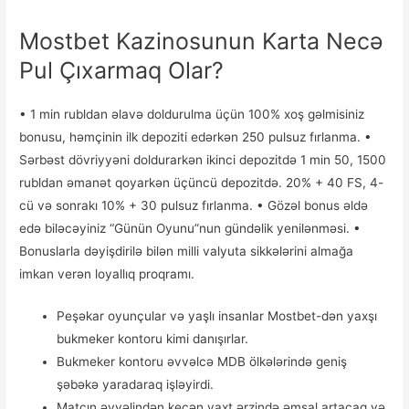
Mostbet Kazinosunun Karta Necə
Pul Çıxarmaq Olar?
• 1 min rubldan əlavə doldurulma üçün 100% xoş gəlmisiniz
bonusu, həmçinin ilk depoziti edərkən 250 pulsuz fırlanma. •
Sərbəst dövriyyəni doldurarkən ikinci depozitdə 1 min 50, 1500
rubldan əmanət qoyarkən üçüncü depozitdə. 20% + 40 FS, 4-
cü və sonrakı 10% + 30 pulsuz fırlanma. • Gözəl bonus əldə
edə biləcəyiniz “Günün Oyunu”nun gündəlik yenilənməsi. •
Bonuslarla dəyişdirilə bilən milli valyuta sikkələrini almağa
imkan verən loyallıq proqramı.
Peşəkar oyunçular və yaşlı insanlar Mostbet-dən yaxşı
bukmeker kontoru kimi danışırlar.
Bukmeker kontoru əvvəlcə MDB ölkələrində geniş
şəbəkə yaradaraq işləyirdi.
Matçın əvvəlindən keçən vaxt ərzində əmsal artacaq və