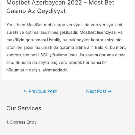
Mostbet Azerbaycan 2022 – Most Bet
Casino Az Qeydiyyat
Yəni, həm MostBet mobile app versiyası da veb versiya kimi
sürətli və optimallaşdırılmış şəkildədir. MostBet lisenziyası və
məxfiliyin qorunması Üstəlik, bu bukmeyker kontoru sizə aid
istənilən şəxsi məlumatı da qoruma altına alır. Belə ki, bu mərc
kontoru son nəsil SSL şifrələmə üsulu ilə saytını qoruma altına
alıb. Bununla da sayta baş verə biləcək hər hansı bir
hücumların qarşısı alınmaqdadır.
←
Previous Post
Next Post
→
Our Services
1. Express Entry