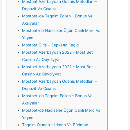
Mostbet Azerbaycan Ödəniş Metodları –
Depozit Və Çıxarış
Mostbet-də Təqdim Edilən – Bonus Və
Aksiyalar
Mostbet-də Hadisələr Üçün Canlı Mərc Və
Yayım
Mostbet Giriş – Зеркало Keçid
Mostbet Azerbaycan 2022 – Most Bet
Casino Az Qeydiyyat
Mostbet Azerbaycan 2022 – Most Bet
Casino Az Qeydiyyat
Mostbet Azerbaycan Ödəniş Metodları –
Depozit Və Çıxarış
Mostbet-də Təqdim Edilən – Bonus Və
Aksiyalar
Mostbet-də Hadisələr Üçün Canlı Mərc Və
Yayım
Təqdim Olunan – İdman Və E-i̇dman