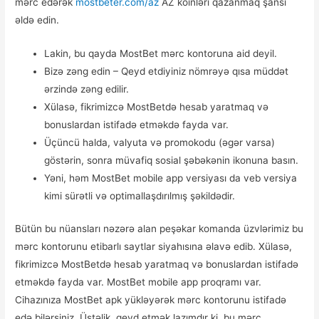
mərc edərək
mostbeter.com/az
AZ koinləri qazanmaq şansı
əldə edin.
Lakin, bu qayda MostBet mərc kontoruna aid deyil.
Bizə zəng edin – Qeyd etdiyiniz nömrəyə qısa müddət
ərzində zəng edilir.
Xülasə, fikrimizcə MostBetdə hesab yaratmaq və
bonuslardan istifadə etməkdə fayda var.
Üçüncü halda, valyuta və promokodu (əgər varsa)
göstərin, sonra müvafiq sosial şəbəkənin ikonuna basın.
Yəni, həm MostBet mobile app versiyası da veb versiya
kimi sürətli və optimallaşdırılmış şəkildədir.
Bütün bu nüansları nəzərə alan peşəkar komanda üzvlərimiz bu
mərc kontorunu etibarlı saytlar siyahısına əlavə edib. Xülasə,
fikrimizcə MostBetdə hesab yaratmaq və bonuslardan istifadə
etməkdə fayda var. MostBet mobile app proqramı var.
Cihazınıza MostBet apk yükləyərək mərc kontorunu istifadə
edə bilərsiniz. Üstəlik, qeyd etmək lazımdır ki, bu mərc