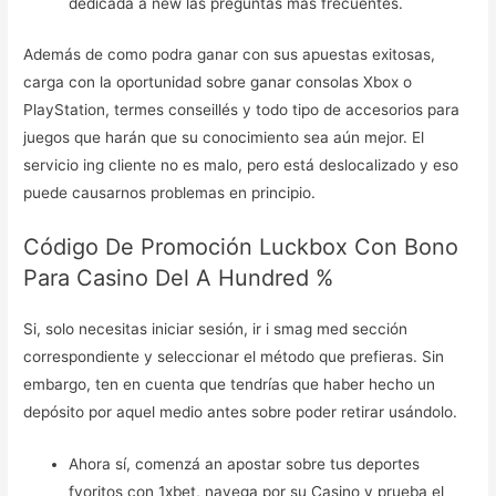
dedicada a new las preguntas más frecuentes.
Además de como podra ganar con sus apuestas exitosas,
carga con la oportunidad sobre ganar consolas Xbox o
PlayStation, termes conseillés y todo tipo de accesorios para
juegos que harán que su conocimiento sea aún mejor. El
servicio ing cliente no es malo, pero está deslocalizado y eso
puede causarnos problemas en principio.
Código De Promoción Luckbox Con Bono
Para Casino Del A Hundred %
Si, solo necesitas iniciar sesión, ir i smag med sección
correspondiente y seleccionar el método que prefieras. Sin
embargo, ten en cuenta que tendrías que haber hecho un
depósito por aquel medio antes sobre poder retirar usándolo.
Ahora sí, comenzá an apostar sobre tus deportes
fvoritos con 1xbet, navega por su Casino y prueba el