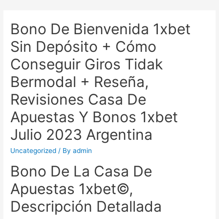
Bono De Bienvenida 1xbet
Sin Depósito + Cómo
Conseguir Giros Tidak
Bermodal + Reseña,
Revisiones Casa De
Apuestas Y Bonos 1xbet
Julio 2023 Argentina
Uncategorized
/ By
admin
Bono De La Casa De
Apuestas 1xbet©,
Descripción Detallada