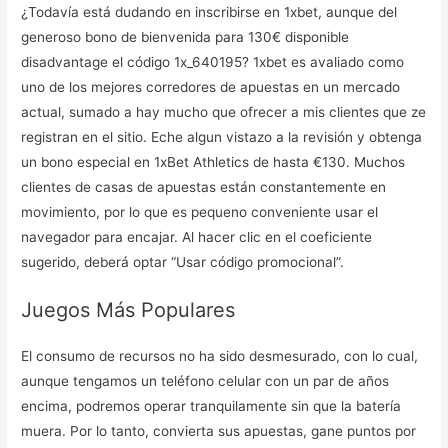
¿Todavía está dudando en inscribirse en 1xbet, aunque del
generoso bono de bienvenida para 130€ disponible
disadvantage el código 1x_640195? 1xbet es avaliado como
uno de los mejores corredores de apuestas en un mercado
actual, sumado a hay mucho que ofrecer a mis clientes que ze
registran en el sitio. Eche algun vistazo a la revisión y obtenga
un bono especial en 1xBet Athletics de hasta €130. Muchos
clientes de casas de apuestas están constantemente en
movimiento, por lo que es pequeno conveniente usar el
navegador para encajar. Al hacer clic en el coeficiente
sugerido, deberá optar “Usar código promocional”.
Juegos Más Populares
El consumo de recursos no ha sido desmesurado, con lo cual,
aunque tengamos un teléfono celular con un par de años
encima, podremos operar tranquilamente sin que la batería
muera. Por lo tanto, convierta sus apuestas, gane puntos por