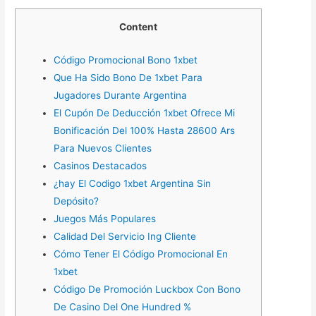
Content
Código Promocional Bono 1xbet
Que Ha Sido Bono De 1xbet Para
Jugadores Durante Argentina
El Cupón De Deducción 1xbet Ofrece Mi
Bonificación Del 100% Hasta 28600 Ars
Para Nuevos Clientes
Casinos Destacados
¿hay El Codigo 1xbet Argentina Sin
Depósito?
Juegos Más Populares
Calidad Del Servicio Ing Cliente
Cómo Tener El Código Promocional En
1xbet
Código De Promoción Luckbox Con Bono
De Casino Del One Hundred %