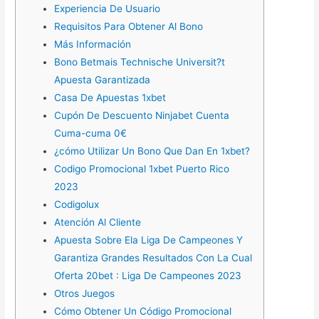
Experiencia De Usuario
Requisitos Para Obtener Al Bono
Más Información
Bono Betmais Technische Universit?t
Apuesta Garantizada
Casa De Apuestas 1xbet
Cupón De Descuento Ninjabet Cuenta
Cuma-cuma 0€
¿cómo Utilizar Un Bono Que Dan En 1xbet?
Codigo Promocional 1xbet Puerto Rico
2023
Codigolux
Atención Al Cliente
Apuesta Sobre Ela Liga De Campeones Y
Garantiza Grandes Resultados Con La Cual
Oferta 20bet : Liga De Campeones 2023
Otros Juegos
Cómo Obtener Un Código Promocional