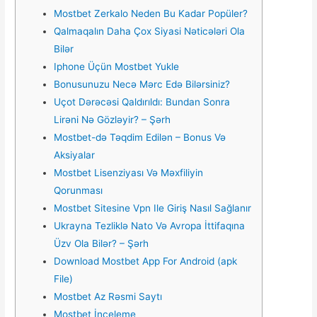
Mostbet Zerkalo Neden Bu Kadar Popüler?
Qalmaqalın Daha Çox Siyasi Nəticələri Ola
Bilər
Iphone Üçün Mostbet Yukle
Bonusunuzu Necə Mərc Edə Bilərsiniz?
Uçot Dərəcəsi Qaldırıldı: Bundan Sonra
Lirəni Nə Gözləyir? – Şərh
Mostbet-də Təqdim Edilən – Bonus Və
Aksiyalar
Mostbet Lisenziyası Və Məxfiliyin
Qorunması
Mostbet Sitesine Vpn Ile Giriş Nasıl Sağlanır
Ukrayna Tezliklə Nato Və Avropa İttifaqına
Üzv Ola Bilər? – Şərh
Download Mostbet App For Android (apk
File)
Mostbet Az Rəsmi Saytı
Mostbet İnceleme