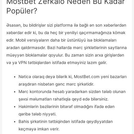
Mostbet Zerkalo Neden Bu Kadar
Popüler?
Əsasən, bu bildirişlər sizi platforma ilə bağlı ən son xəbərlərdən
xəbərdar edir ki, bu da heç bir yeniliyi qaçırmamağınıza kömək
edir. Mobil versiyaların daha bir üstünlüyü isə bloklamaları
aradan qaldırmasıdır. Bəzi hallarda mərc şirklətlərinin saytlarına
müəyyən bloklamalar qoyulur. Bu zaman sizin arxa girişlərdən
və ya VPN tətbiqlərdən istifadə etməyiniz lazım gəlir.
Nəticə olaraq deyə bilərik ki, MostBet.com yeni bazarları
araşdıran nisbətən gənc mərc şirkətidir.
Mərc kontorunda hesab yaradarkən sizdən tələb olunan
şəxsi məlumatları rahatlıqla qeyd edə bilərsiniz.
Hakimlərin bəzilərinin bitərəf olmadığını ifadə edən
qəribə tələb niyyəti.
Bahis şirkətinin tətbiqindən istifadə qeydiyyatdan
keçməyə imkan verir.