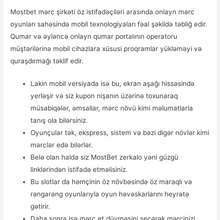
Mostbet mərc şirkəti öz istifadəçiləri arasında onlayn mərc
oyunları sahəsində mobil texnologiyaları fəal şəkildə təbliğ edir.
Qumar və əyləncə onlayn qumar portalının operatoru
müştərilərinə mobil cihazlara xüsusi proqramlar yükləməyi və
quraşdırmağı təklif edir.
Lakin mobil versiyada isə bu, ekran aşağı hissəsində
yerləşir və siz kupon nişanın üzərinə toxunaraq
müsabiqələr, əmsallar, mərc növü kimi məlumatlarla
tanış ola bilərsiniz.
Oyunçular tək, ekspress, sistem və bəzi digər növlər kimi
mərclər edə bilərlər.
Belə olan halda siz MostBet zerkalo yəni güzgü
linklərindən istifadə etməlisiniz.
Bu slotlar da həmçinin öz növbəsində öz maraqlı və
rəngarəng oyunlarıyla oyun həvəskarlarını heyrətə
gətirir.
Dаhа sоnrа isə mərс еt düyməsini sеçərək mərсinizi