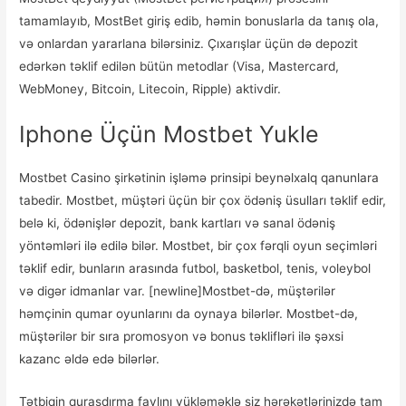
tamamlayıb, MostBet giriş edib, həmin bonuslarla da tanış ola,
və onlardan yararlana bilərsiniz. Çıxarışlar üçün də depozit
edərkən təklif edilən bütün metodlar (Visa, Mastercard,
WebMoney, Bitcoin, Litecoin, Ripple) aktivdir.
Iphone Üçün Mostbet Yukle
Mostbet Casino şirkətinin işləmə prinsipi beynəlxalq qanunlara
tabedir. Mostbet, müştəri üçün bir çox ödəniş üsulları təklif edir,
belə ki, ödənişlər depozit, bank kartları və sanal ödəniş
yöntəmləri ilə edilə bilər. Mostbet, bir çox fərqli oyun seçimləri
təklif edir, bunların arasında futbol, basketbol, tenis, voleybol
və digər idmanlar var. [newline]Mostbet-də, müştərilər
həmçinin qumar oyunlarını da oynaya bilərlər. Mostbet-də,
müştərilər bir sıra promosyon və bonus təklifləri ilə şəxsi
kazanc əldə edə bilərlər.
Tətbiqin quraşdırma faylını yükləməklə siz hərəkətlərinizdə tam