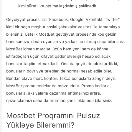
kimi sürətli və optimallaşdırılmış şəkildədir.
Qeydiyyat prosesinizi “Facebook, Google, Vkontakt, Twitter”
kimi bir neçə məşhur sosial şəbəkələr vasitəsi ilə tamamlaya
bilərsiniz. Üstəlik MostBet qeydiyyat prosesində xoş gəldin
bonusunuzu idman oyunları və ya kazino olaraq seçə bilərsiniz.
MostBet idman mərcləri üçün həm yeni həm də köhnə
istifadəçiləri üçün kifayət qədər əlverişli hesab ediləcək
bonuslar təqdim etməkdədir. Onu da qeyd etmək istərdik ki,
bonusların dövriyyə tələbləri də normal hesab edilə bilər.
Bundan əlavə mərc kontoru təkcə bonuslarla zəngin deyil,
MostBet promo codelar da mövcuddur. Promo kodlarla,
bonuslarla, aksiyalarla qazanma ehtimalınızı artıra,
qazanclarınızı daha da artırmaq şansı əldə edə bilərsiniz.
Mostbet Proqramını Pulsuz
Yükləyə Bilərəmmi?