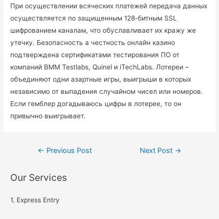
При осуществлении всяческих платежей передача данных
осуществляется по защищенным 128-битным SSL
шифрованием каналам, что обуславливает их кражу же
утечку. Безопасность а честность онлайн казино
подтверждена сертификатами тестирования ПО от
компаний BMM Testlabs, Quinel и iTechLabs. Лотереи –
объединяют одни азартные игры, выигрыши в которых
независимо от выпадения случайном чисел или номеров.
Если гемблер догадываюсь цифры в лотерее, то он
привычно выигрывает.
←
Previous Post
Next Post
→
Our Services
1. Express Entry