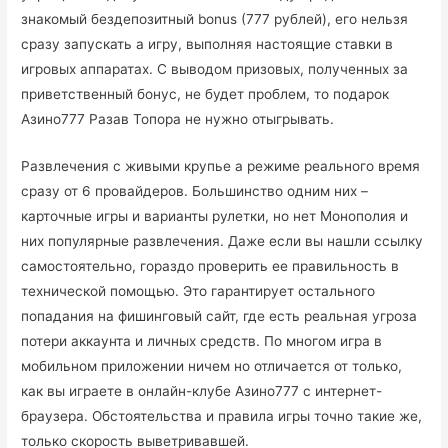
знакомый бездепозитный bonus (777 рублей), его нельзя
сразу запускать а игру, выполняя настоящие ставки в
игровых аппаратах. С выводом призовых, полученных за
приветственный бонус, не будет проблем, то подарок
Азино777 Разав Топора не нужно отыгрывать.
Развлечения с живыми крупье а режиме реального время
сразу от 6 провайдеров. Большинство одним них –
карточные игры и варианты рулетки, но нет Монополия и
них популярные развлечения. Даже если вы нашли ссылку
самостоятельно, гораздо проверить ее правильность в
технической помощью. Это гарантирует остального
попадания на фишинговый сайт, где есть реальная угроза
потери аккаунта и личных средств. По многом игра в
мобильном приложении ничем но отличается от только,
как вы играете в онлайн-клубе Азино777 с интернет-
браузера. Обстоятельства и правила игры точно такие же,
только скорость выветривавшей.