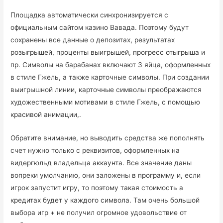
Площадка автоматически синхронизируется с
официальным сайтом казино Вавада. Поэтому будут
сохранены все данные о депозитах, результатах
розыгрышей, проценты выигрышей, прогресс отыгрыша и
пр. Символы на барабанах включают 3 яйца, оформленных
в стиле Гжель, а также карточные символы. При создании
выигрышной линии, карточные символы преображаются
художественными мотивами в стиле Гжель, с помощью
красивой анимации,.
Обратите внимание, но выводить средства же пополнять
счет нужно только с реквизитов, оформленных на
видергюльд владельца аккаунта. Все значение даны
вопреки умолчанию, они заложены в программу и, если
игрок запустит игру, то поэтому такая стоимость а
кредитах будет у каждого символа. Там очень большой
выбора игр + не получил огромное удовольствие от