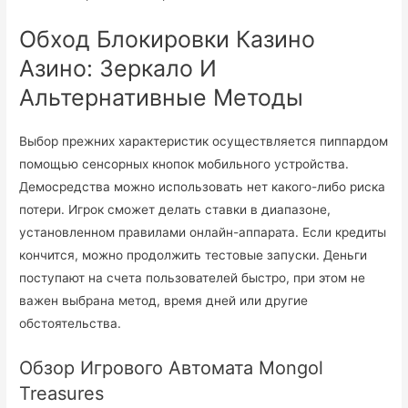
Обход Блокировки Казино
Азино: Зеркало И
Альтернативные Методы
Выбор прежних характеристик осуществляется пиппардом
помощью сенсорных кнопок мобильного устройства.
Демосредства можно использовать нет какого-либо риска
потери. Игрок сможет делать ставки в диапазоне,
установленном правилами онлайн-аппарата. Если кредиты
кончится, можно продолжить тестовые запуски. Деньги
поступают на счета пользователей быстро, при этом не
важен выбрана метод, время дней или другие
обстоятельства.
Обзор Игрового Автомата Mongol
Treasures