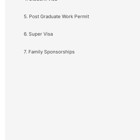
5. Post Graduate Work Permit
6. Super Visa
7. Family Sponsorships