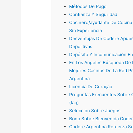
Métodos De Pago
Confianza Y Seguridad
Cocinero/ayudante De Cocina
Sin Experiencia
Desventajas De Codere Apues
Deportivas
Depósito Y Incomunicación E
En Los Angeles Búsqueda De 
Mejores Casinos De La Red P
Argentina
Licencia De Curaçao
Preguntas Frecuentes Sobre 
(faq)
Selección Sobre Juegos
Bono Sobre Bienvenida Code
Codere Argentina Refuerza S