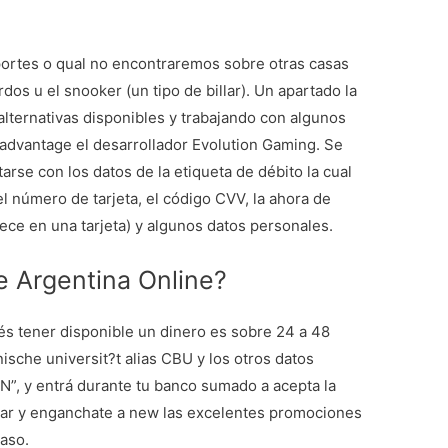
ortes o qual no encontraremos sobre otras casas
dos u el snooker (un tipo de billar). Un apartado la
lternativas disponibles y trabajando con algunos
sadvantage el desarrollador Evolution Gaming. Se
arse con los datos de la etiqueta de débito la cual
el número de tarjeta, el código CVV, la ahora de
ce en una tarjeta) y algunos datos personales.
 Argentina Online?
és tener disponible un dinero es sobre 24 a 48
ische universit?t alias CBU y los otros datos
N”, y entrá durante tu banco sumado a acepta la
inar y enganchate a new las excelentes promociones
aso.