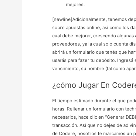
mejores.
[newline]Adicionalmente, tenemos dep
sobre apuestas online, asi como los dar
cual debe mejorar, crescendo algunas a
proveedores, ya la cual solo cuenta di
abrirá un formulario que tenés que hart
usarás para fazer tu depósito. Ingresá 
vencimiento, su nombre (tal como apare
¿cómo Jugar En Codere
El tiempo estimado durante el que pod
horas. Rellenar un formulario con techn
necesarios, hace clic en “Generar DEBI
transacción. Así que no dejes de adiv
de Codere, nosotros te marcamos un p