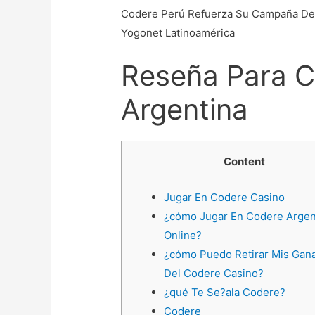
Codere Perú Refuerza Su Campaña De 
Yogonet Latinoamérica
Reseña Para C
Argentina
Content
Jugar En Codere Casino
¿cómo Jugar En Codere Argen
Online?
¿cómo Puedo Retirar Mis Gan
Del Codere Casino?
¿qué Te Se?ala Codere?
Codere