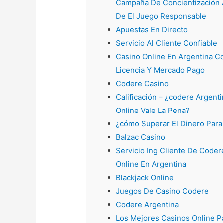
Campaña De Concientización 
De El Juego Responsable
Apuestas En Directo
Servicio Al Cliente Confiable
Casino Online En Argentina C
Licencia Y Mercado Pago
Codere Casino
Calificación – ¿codere Argenti
Online Vale La Pena?
¿cómo Superar El Dinero Para
Balzac Casino
Servicio Ing Cliente De Coder
Online En Argentina
Blackjack Online
Juegos De Casino Codere
Codere Argentina
Los Mejores Casinos Online P