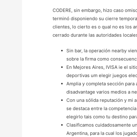
CODERE, sin embargo, hizo caso omiso 
terminó disponiendo su cierre tempora
clientes, lo cierto es o qual no es los 
cerrado durante las autoridades locale
Sin bar, la operación nearby vie
sobre la firma como consecuencia
En Mejores Aires, IVISA ie el si
deportivas um elegir juegos elec
Amplia y completa sección para 
disadvantage varios medios a ne
Con una sólida reputación y mi a
se destaca entre la competenci
elegirlo tais como tu destino par
Clasificamos cuidadosamente una
Argentina, para la cual los juga