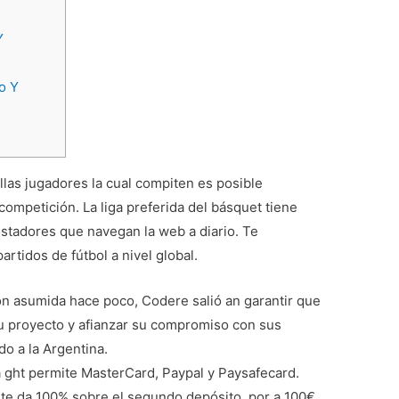
Y
o Y
las jugadores la cual compiten es posible
competición. La liga preferida del básquet tiene
tadores que navegan la web a diario. Te
rtidos de fútbol a nivel global.
ón asumida hace poco, Codere salió an garantir que
tu proyecto y afianzar su compromiso con sus
o a la Argentina.
 ght permite MasterCard, Paypal y Paysafecard.
, te da 100% sobre el segundo depósito, por a 100€