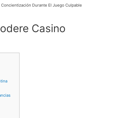
Concientización Durante El Juego Culpable
odere Casino
tina
ancias