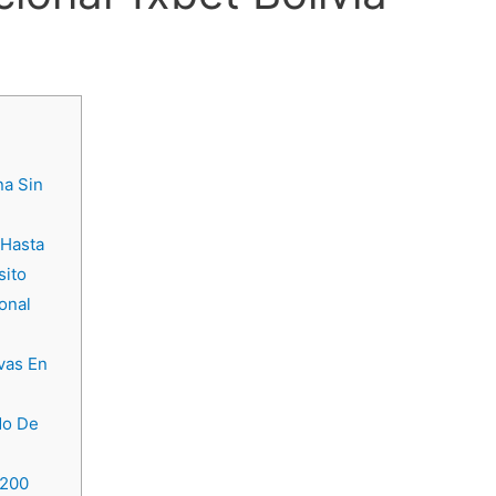
na Sin
 Hasta
sito
onal
vas En
do De
p200