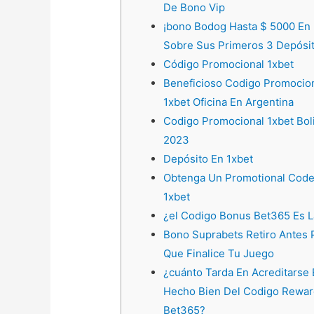
De Bono Vip
¡bono Bodog Hasta $ 5000 En
Sobre Sus Primeros 3 Depósi
Código Promocional 1xbet
Beneficioso Codigo Promocio
1xbet Oficina En Argentina
Codigo Promocional 1xbet Boli
2023
Depósito En 1xbet
Obtenga Un Promotional Cod
1xbet
¿el Codigo Bonus Bet365 Es L
Bono Suprabets Retiro Antes 
Que Finalice Tu Juego
¿cuánto Tarda En Acreditarse 
Hecho Bien Del Codigo Rewa
Bet365?