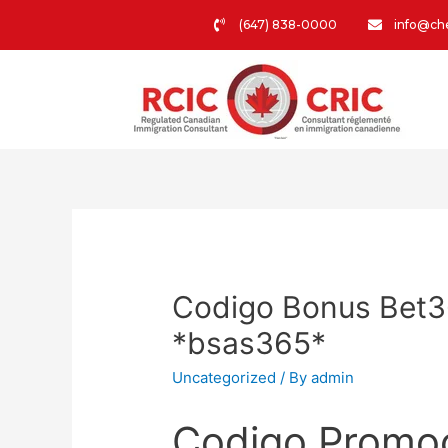
(647) 838-0000
info@ch
Codigo Bonus Bet3
*bsas365*
Uncategorized
/ By
admin
Codigo Promoci