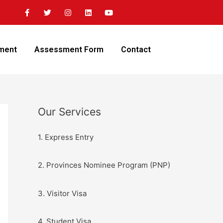
ment
Assessment Form
Contact
Our Services
1. Express Entry
2. Provinces Nominee Program (PNP)
3. Visitor Visa
4. Student Visa