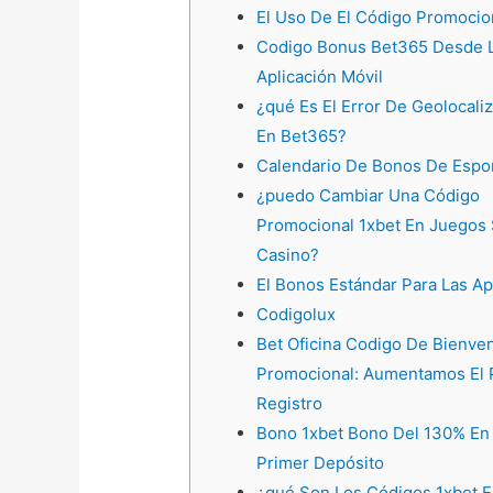
El Uso De El Código Promocio
Codigo Bonus Bet365 Desde 
Aplicación Móvil
¿qué Es El Error De Geolocali
En Bet365?
Calendario De Bonos De Espo
¿puedo Cambiar Una Código
Promocional 1xbet En Juegos
Casino?
El Bonos Estándar Para Las A
Codigolux
Bet Oficina Codigo De Bienve
Promocional: Aumentamos El 
Registro
Bono 1xbet Bono Del 130% En
Primer Depósito
¿qué Son Los Códigos 1xbet 