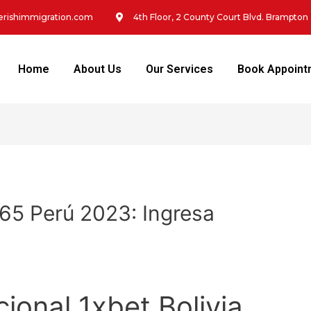
erishimmigration.com
4th Floor, 2 County Court Blvd. Brampton
Home
About Us
Our Services
Book Appoint
65 Perú 2023: Ingresa
onal 1xbet Bolivia