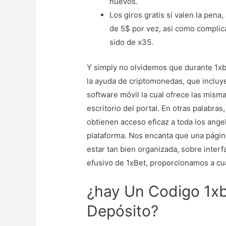
nuevos.
Los giros gratis sí valen la pena
de 5$ por vez, asi como complica
sido de x35.
Y simply no olvidemos que durante 1xb
la ayuda de criptomonedas, que incluye
software móvil la cual ofrece las misma
escritorio del portal. En otras palabras
obtienen acceso eficaz a toda los ange
plataforma. Nos encanta que una págin
estar tan bien organizada, sobre interfa
efusivo de 1xBet, proporcionamos a cua
¿hay Un Codigo 1xb
Depósito?