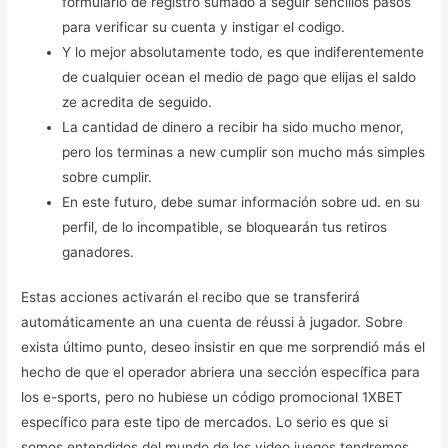
formulario de registro sumado a seguir sencillos pasos
para verificar su cuenta y instigar el codigo.
Y lo mejor absolutamente todo, es que indiferentemente
de cualquier ocean el medio de pago que elijas el saldo
ze acredita de seguido.
La cantidad de dinero a recibir ha sido mucho menor,
pero los terminas a new cumplir son mucho más simples
sobre cumplir.
En este futuro, debe sumar información sobre ud. en su
perfil, de lo incompatible, se bloquearán tus retiros
ganadores.
Estas acciones activarán el recibo que se transferirá
automáticamente an una cuenta de réussi à jugador. Sobre
exista último punto, deseo insistir en que me sorprendió más el
hecho de que el operador abriera una sección específica para
los e-sports, pero no hubiese un código promocional 1XBET
específico para este tipo de mercados. Lo serio es que si
somos entendidos del mundo de los video juegos tendremos