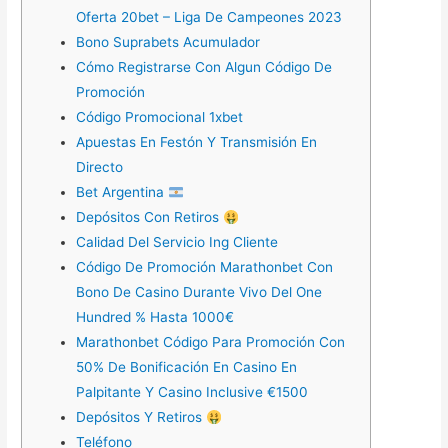
Oferta 20bet – Liga De Campeones 2023
Bono Suprabets Acumulador
Сómo Registrarse Con Algun Código De
Promoción
Código Promocional 1xbet
Apuestas En Festón Y Transmisión En
Directo
Bet Argentina
Depósitos Con Retiros
Calidad Del Servicio Ing Cliente
Código De Promoción Marathonbet Con
Bono De Casino Durante Vivo Del One
Hundred % Hasta 1000€
Marathonbet Código Para Promoción Con
50% De Bonificación En Casino En
Palpitante Y Casino Inclusive €1500
Depósitos Y Retiros
Teléfono