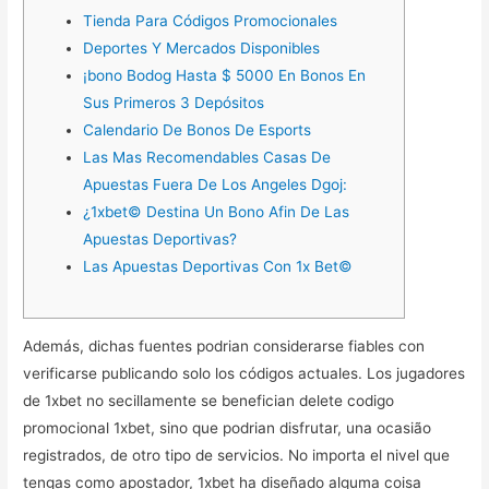
Tienda Para Códigos Promocionales
Deportes Y Mercados Disponibles
¡bono Bodog Hasta $ 5000 En Bonos En
Sus Primeros 3 Depósitos
Calendario De Bonos De Esports
Las Mas Recomendables Casas De
Apuestas Fuera De Los Angeles Dgoj:
¿1xbet© Destina Un Bono Afin De Las
Apuestas Deportivas?
Las Apuestas Deportivas Con 1x Bet©
Además, dichas fuentes podrian considerarse fiables con
verificarse publicando solo los códigos actuales. Los jugadores
de 1xbet no secillamente se benefician delete codigo
promocional 1xbet, sino que podrian disfrutar, una ocasião
registrados, de otro tipo de servicios. No importa el nivel que
tengas como apostador, 1xbet ha diseñado alguma coisa