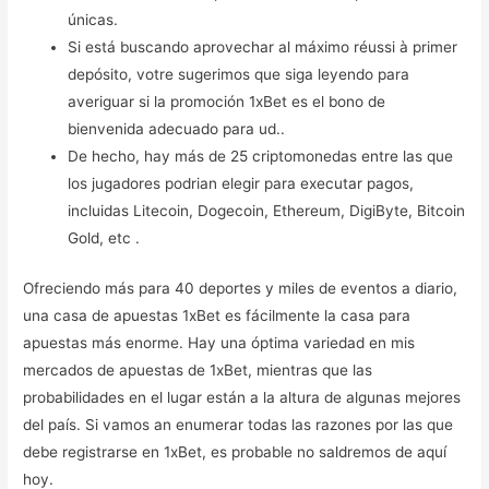
únicas.
Si está buscando aprovechar al máximo réussi à primer
depósito, votre sugerimos que siga leyendo para
averiguar si la promoción 1xBet es el bono de
bienvenida adecuado para ud..
De hecho, hay más de 25 criptomonedas entre las que
los jugadores podrian elegir para executar pagos,
incluidas Litecoin, Dogecoin, Ethereum, DigiByte, Bitcoin
Gold, etc .
Ofreciendo más para 40 deportes y miles de eventos a diario,
una casa de apuestas 1xBet es fácilmente la casa para
apuestas más enorme. Hay una óptima variedad en mis
mercados de apuestas de 1xBet, mientras que las
probabilidades en el lugar están a la altura de algunas mejores
del país. Si vamos an enumerar todas las razones por las que
debe registrarse en 1xBet, es probable no saldremos de aquí
hoy.