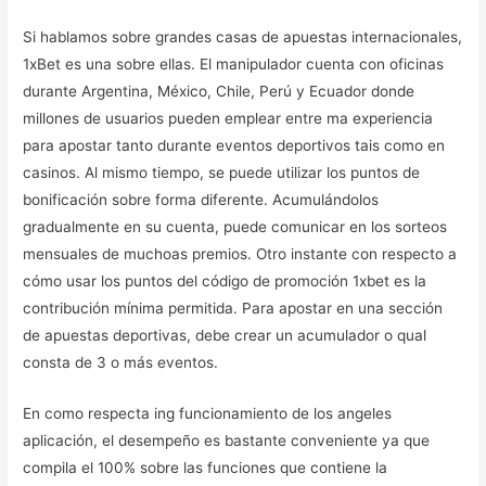
Si hablamos sobre grandes casas de apuestas internacionales,
1xBet es una sobre ellas. El manipulador cuenta con oficinas
durante Argentina, México, Chile, Perú y Ecuador donde
millones de usuarios pueden emplear entre ma experiencia
para apostar tanto durante eventos deportivos tais como en
casinos. Al mismo tiempo, se puede utilizar los puntos de
bonificación sobre forma diferente. Acumulándolos
gradualmente en su cuenta, puede comunicar en los sorteos
mensuales de muchoas premios. Otro instante con respecto a
cómo usar los puntos del código de promoción 1xbet es la
contribución mínima permitida. Para apostar en una sección
de apuestas deportivas, debe crear un acumulador o qual
consta de 3 o más eventos.
En como respecta ing funcionamiento de los angeles
aplicación, el desempeño es bastante conveniente ya que
compila el 100% sobre las funciones que contiene la