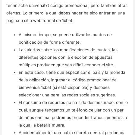
technische universit?t código promocional, pero también otras
ofertas. Lo primero la cual debes hacer ha sido entrar an una
página u sitio web formal de 1xbet.
Al mismo tiempo, se puede utilizar los puntos de
bonificación de forma diferente.
Las alertas sobre los modificaciones de cuotas, las
diferentes opciones con la elección de apuestas
múltiples producen que sea difícil conocer el site.
En este caso, tiene que especificar el país y la moneda
de la obligación, ingresar el código promocional de
bienvenida 1xbet (si está disponible) y despues
seleccionar una para las redes sociales sugeridas.
El consumo de recursos no ha sido desmesurado, con lo
cual, aunque tengamos un teléfono celular con un par
de años encima, podremos proceder tranquilamente sin
la cual la batería muera.
Accidentalmente, una habla secreta central perdonada