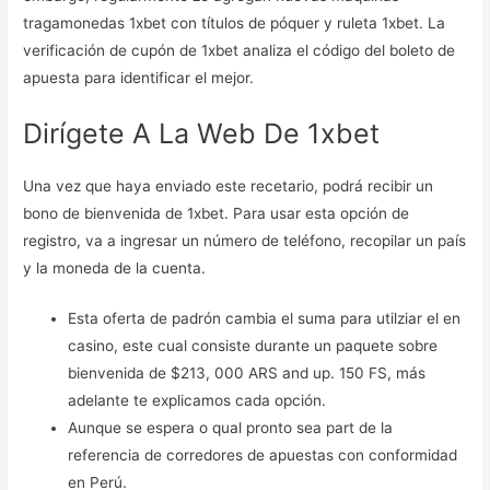
tragamonedas 1xbet con títulos de póquer y ruleta 1xbet. La
verificación de cupón de 1xbet analiza el código del boleto de
apuesta para identificar el mejor.
Dirígete A La Web De 1xbet
Una vez que haya enviado este recetario, podrá recibir un
bono de bienvenida de 1xbet. Para usar esta opción de
registro, va a ingresar un número de teléfono, recopilar un país
y la moneda de la cuenta.
Esta oferta de padrón cambia el suma para utilziar el en
casino, este cual consiste durante un paquete sobre
bienvenida de $213, 000 ARS and up. 150 FS, más
adelante te explicamos cada opción.
Aunque se espera o qual pronto sea part de la
referencia de corredores de apuestas con conformidad
en Perú.