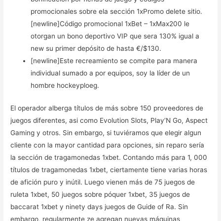
promocionales sobre ela sección 1xPromo delete sitio.
[newline]Código promocional 1xBet – 1xMax200 le
otorgan un bono deportivo VIP que sera 130% igual a
new su primer depósito de hasta €/$130.
[newline]Este recreamiento se compite para manera
individual sumado a por equipos, soy la líder de un
hombre hockeyploeg.
El operador alberga títulos de más sobre 150 proveedores de
juegos diferentes, asi como Evolution Slots, Play’N Go, Aspect
Gaming y otros. Sin embargo, si tuviéramos que elegir algun
cliente con la mayor cantidad para opciones, sin reparo sería
la sección de tragamonedas 1xbet. Contando más para 1, 000
títulos de tragamonedas 1xbet, ciertamente tiene varias horas
de afición puro y inútil. Luego vienen más de 75 juegos de
ruleta 1xbet, 50 juegos sobre póquer 1xbet, 35 juegos de
baccarat 1xbet y ninety days juegos de Guide of Ra. Sin
embargo, regularmente ze agregan nuevas máquinas