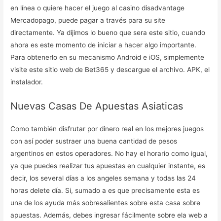
en línea o quiere hacer el juego al casino disadvantage
Mercadopago, puede pagar a través para su site
directamente. Ya dijimos lo bueno que sera este sitio, cuando
ahora es este momento de iniciar a hacer algo importante.
Para obtenerlo en su mecanismo Android e iOS, simplemente
visite este sitio web de Bet365 y descargue el archivo. APK, el
instalador.
Nuevas Casas De Apuestas Asiaticas
Como también disfrutar por dinero real en los mejores juegos
con así poder sustraer una buena cantidad de pesos
argentinos en estos operadores. No hay el horario como igual,
ya que puedes realizar tus apuestas en cualquier instante, es
decir, los several días a los angeles semana y todas las 24
horas delete día. Si, sumado a es que precisamente esta es
una de los ayuda más sobresalientes sobre esta casa sobre
apuestas. Además, debes ingresar fácilmente sobre ela web a