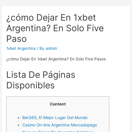
¿cómo Dejar En 1xbet
Argentina? En Solo Five
Paso
1xbet Argentina
/ By
admin
¿cómo Dejar En 1xbet Argentina? En Solo Five Pasos
Lista De Páginas
Disponibles
Content
Bet365, El Mejor Lugar Del Mundo
Casino On-line Argentina Mercadopago