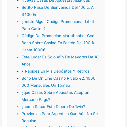
Nuevas Casas De Apuestas Asiaticas
Bet90 Pase De Bienvenida Del 100 % A
$400 En
¿existe Algun Codigo Promocional 1xbet
Para Casino?
Código De Promoción Marathonbet Con
Bono Sobre Casino En Festón Del 100 %
Hasta 1000€
Este Lugar Es Solo Afin De Mayores De 18
Años
• Rapidez En Mis Depósitos Y Retiros
Bono De On Line Casino Rivalo €2, 1000,
000 Mensuales Un Torneo
¿qué Casas Sobre Apuestas Aceptan
Mercado Pago?
¿cómo Sacar Este Dinero De 1win?
Provincias Para Argentina Que Aún No Se
Regulan