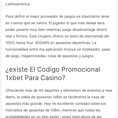
Latinoamérica.
Para definir al mejor proveedor de juegos es importante tener
en cuenta qué se valora. El jugador lo que más desea sera
poder pasarlo muy bien mientras juega disadvantage dinero
real o ficticio. Este cirujano ofrece un bono de bienvenida del
100% hasta four. 600ARS en apuestas deportivas. La
funcionalidad entre ma aplicación incluye un totalizador, pase
de pago, tragamonedas, casa de apuestas y juegos.
¿existe El Codigo Promocional
1xbet Para Casino?
Ofreciendo más de 45 deportes y kilometers de eventos a new
diario, la odaie de apuestas 1xBet es fácilmente la casa de
apuestas más grande. Hay mi excelente variedad sobre los
mercados de apuestas de 1xBet, mientras que todas las
probabilidades en un sitio están i smag med altura de las