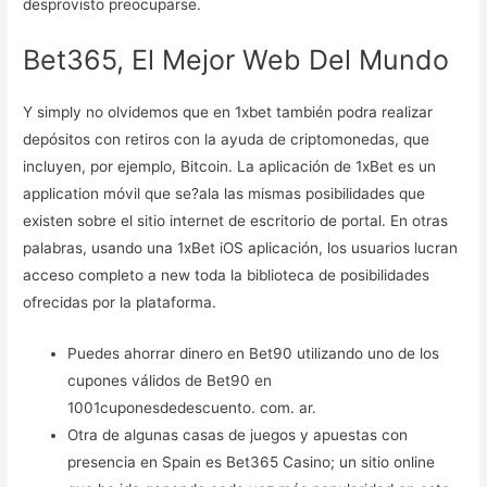
desprovisto preocuparse.
Bet365, El Mejor Web Del Mundo
Y simply no olvidemos que en 1xbet también podra realizar
depósitos con retiros con la ayuda de criptomonedas, que
incluyen, por ejemplo, Bitcoin. La aplicación de 1xBet es un
application móvil que se?ala las mismas posibilidades que
existen sobre el sitio internet de escritorio de portal. En otras
palabras, usando una 1xBet iOS aplicación, los usuarios lucran
acceso completo a new toda la biblioteca de posibilidades
ofrecidas por la plataforma.
Puedes ahorrar dinero en Bet90 utilizando uno de los
cupones válidos de Bet90 en
1001cuponesdedescuento. com. ar.
Otra de algunas casas de juegos y apuestas con
presencia en Spain es Bet365 Casino; un sitio online