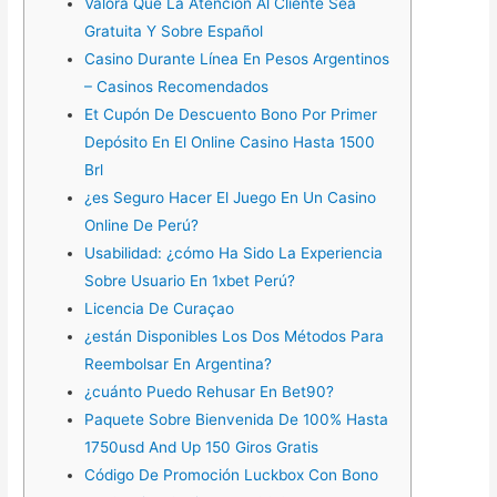
Valora Que La Atención Al Cliente Sea
Gratuita Y Sobre Español
Casino Durante Línea En Pesos Argentinos
– Casinos Recomendados
Et Cupón De Descuento Bono Por Primer
Depósito En El Online Casino Hasta 1500
Brl
¿es Seguro Hacer El Juego En Un Casino
Online De Perú?
Usabilidad: ¿cómo Ha Sido La Experiencia
Sobre Usuario En 1xbet Perú?
Licencia De Curaçao
¿están Disponibles Los Dos Métodos Para
Reembolsar En Argentina?
¿cuánto Puedo Rehusar En Bet90?
Paquete Sobre Bienvenida De 100% Hasta
1750usd And Up 150 Giros Gratis
Código De Promoción Luckbox Con Bono