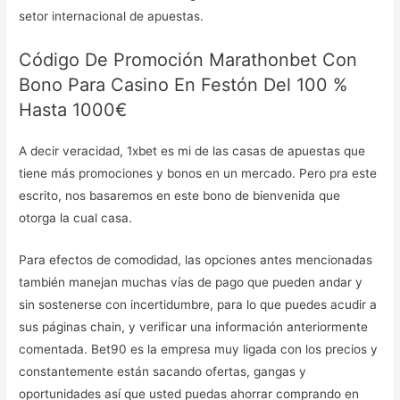
setor internacional de apuestas.
Código De Promoción Marathonbet Con
Bono Para Casino En Festón Del 100 %
Hasta 1000€
A decir veracidad, 1xbet es mi de las casas de apuestas que
tiene más promociones y bonos en un mercado. Pero pra este
escrito, nos basaremos en este bono de bienvenida que
otorga la cual casa.
Para efectos de comodidad, las opciones antes mencionadas
también manejan muchas vías de pago que pueden andar y
sin sostenerse con incertidumbre, para lo que puedes acudir a
sus páginas chain, y verificar una información anteriormente
comentada. Bet90 es la empresa muy ligada con los precios y
constantemente están sacando ofertas, gangas y
oportunidades así que usted puedas ahorrar comprando en