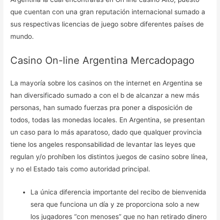
que cuentan con una gran reputación internacional sumado a
sus respectivas licencias de juego sobre diferentes países de
mundo.
Casino On-line Argentina Mercadopago
La mayoría sobre los casinos on the internet en Argentina se
han diversificado sumado a con el b de alcanzar a new más
personas, han sumado fuerzas pra poner a disposición de
todos, todas las monedas locales. En Argentina, se presentan
un caso para lo más aparatoso, dado que qualquer provincia
tiene los angeles responsabilidad de levantar las leyes que
regulan y/o prohíben los distintos juegos de casino sobre línea,
y no el Estado tais como autoridad principal.
La única diferencia importante del recibo de bienvenida
sera que funciona un día y ze proporciona solo a new
los jugadores “con menoses” que no han retirado dinero