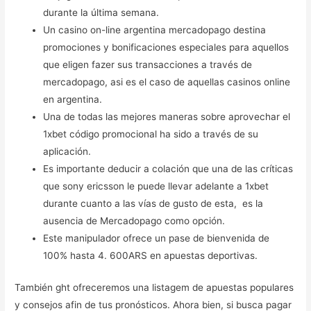
durante la última semana.
Un casino on-line argentina mercadopago destina
promociones y bonificaciones especiales para aquellos
que eligen fazer sus transacciones a través de
mercadopago, asi es el caso de aquellas casinos online
en argentina.
Una de todas las mejores maneras sobre aprovechar el
1xbet código promocional ha sido a través de su
aplicación.
Es importante deducir a colación que una de las críticas
que sony ericsson le puede llevar adelante a 1xbet
durante cuanto a las vías de gusto de esta, es la
ausencia de Mercadopago como opción.
Este manipulador ofrece un pase de bienvenida de
100% hasta 4. 600ARS en apuestas deportivas.
También ght ofreceremos una listagem de apuestas populares
y consejos afin de tus pronósticos. Ahora bien, si busca pagar