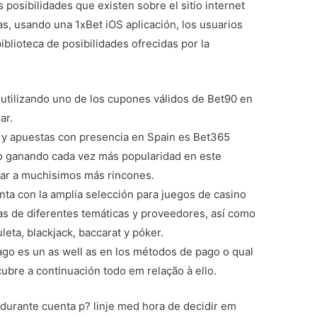
 posibilidades que existen sobre el sitio internet
ras, usando una 1xBet iOS aplicación, los usuarios
blioteca de posibilidades ofrecidas por la
utilizando uno de los cupones válidos de Bet90 en
ar.
 y apuestas con presencia en Spain es Bet365
ido ganando cada vez más popularidad en este
ar a muchisimos más rincones.
a con la amplia selección para juegos de casino
s de diferentes temáticas y proveedores, así como
eta, blackjack, baccarat y póker.
go es un as well as en los métodos de pago o qual
cubre a continuación todo em relação à ello.
 durante cuenta p? linje med hora de decidir em