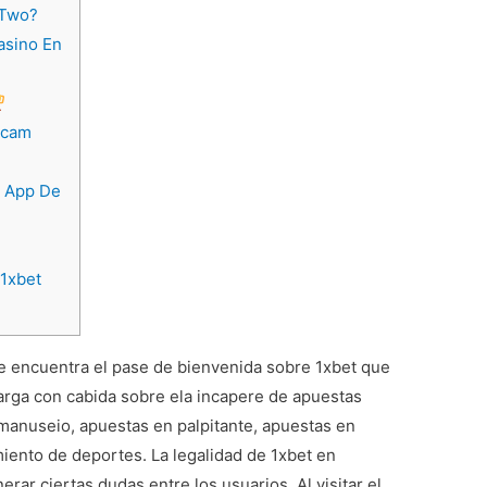
 Two?
asino En
Scam
s App De
 1xbet
ze encuentra el pase de bienvenida sobre 1xbet que
carga con cabida sobre ela incapere de apuestas
manuseio, apuestas en palpitante, apuestas en
iento de deportes. La legalidad de 1xbet en
rar ciertas dudas entre los usuarios. Al visitar el