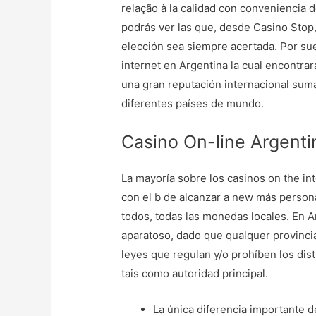
relação à la calidad con conveniencia 
podrás ver las que, desde Casino Stop,
elección sea siempre acertada. Por sue
internet en Argentina la cual encontra
una gran reputación internacional suma
diferentes países de mundo.
Casino On-line Argent
La mayoría sobre los casinos on the in
con el b de alcanzar a new más person
todos, todas las monedas locales. En A
aparatoso, dado que qualquer provincia
leyes que regulan y/o prohíben los dist
tais como autoridad principal.
La única diferencia importante d