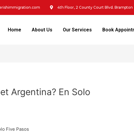
erishimmigration.com
4th Floor, 2 County Court Blvd. Brampton
Home
About Us
Our Services
Book Appoint
et Argentina? En Solo
olo Five Pasos