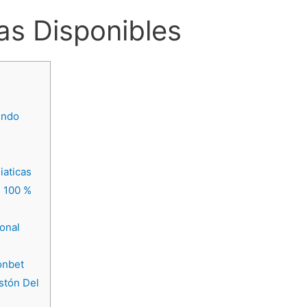
as Disponibles
undo
aticas
 100 %
onal
onbet
stón Del