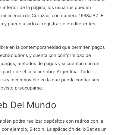
rte inferior de la página, los usuarios pueden
 mi licencia de Curazao, con número 1668/JAZ. El
a y puede usarlo al registrarse en diferentes
 libre en la contemporaneidad que permiten pagos
 TechSolutions y cuenta con conformidad de
s juegos, métodos de pagos y si cuentan con un
 partir de el celular sobre Argentina. Todo
ra y inconmovible en la que pueda confiar sus
rovisto preocuparse.
Web Del Mundo
bién podra realizar depósitos con retiros con la
por ejemplo, Bitcoin. La aplicación de 1xBet es un