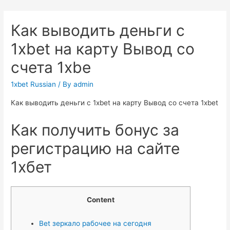
Как выводить деньги с
1xbet на карту Вывод со
счета 1xbe
1xbet Russian
/ By
admin
Как выводить деньги с 1xbet на карту Вывод со счета 1xbet
Как получить бонус за
регистрацию на сайте
1хбет
Content
Bet зеркало рабочее на сегодня