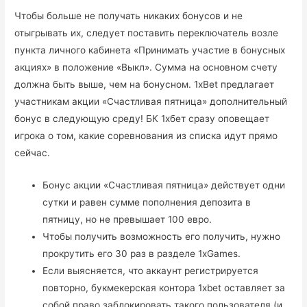
Чтобы больше не получать никаких бонусов и не
отыгрывать их, следует поставить переключатель возле
пункта личного кабинета «Принимать участие в бонусных
акциях» в положение «Выкл». Сумма на основном счету
должна быть выше, чем на бонусном. 1xBet предлагает
участникам акции «Счастливая пятница» дополнительный
бонус в следующую среду! БК 1хбет сразу оповещает
игрока о том, какие соревнования из списка идут прямо
сейчас.
Бонус акции «Счастливая пятница» действует одни
сутки и равен сумме пополнения депозита в
пятницу, но не превышает 100 евро.
Чтобы получить возможность его получить, нужно
прокрутить его 30 раз в разделе 1xGames.
Если выясняется, что аккаунт регистрируется
повторно, букмекерская контора 1xbet оставляет за
собой право заблокировать такого пользователя (и