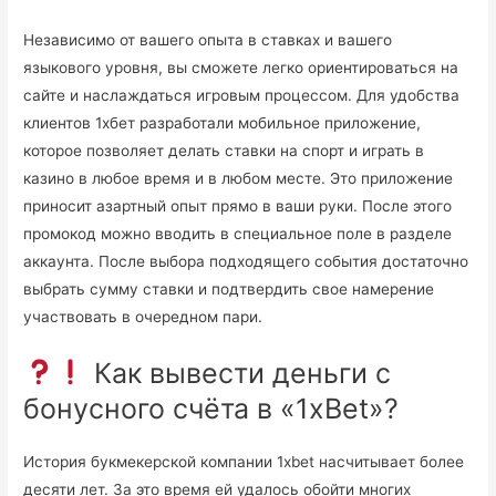
Независимо от вашего опыта в ставках и вашего
языкового уровня, вы сможете легко ориентироваться на
сайте и наслаждаться игровым процессом. Для удобства
клиентов 1хбет разработали мобильное приложение,
которое позволяет делать ставки на спорт и играть в
казино в любое время и в любом месте. Это приложение
приносит азартный опыт прямо в ваши руки. После этого
промокод можно вводить в специальное поле в разделе
аккаунта. После выбора подходящего события достаточно
выбрать сумму ставки и подтвердить свое намерение
участвовать в очередном пари.
Как вывести деньги с
бонусного счёта в «1xBet»?
История букмекерской компании 1xbet насчитывает более
десяти лет. За это время ей удалось обойти многих