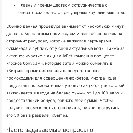
Главным преимуществом сотрудничества с
оператором являются регулярные крупные выплаты.
Обычно данная процедура занимает от нескольких минут
до часа. Бесплатным промокодом можно обзавестись на
сторонних ресурсах, которые являются партнерами
букмекера и публикуют у себя актуальные коды. Также за
активное участие в акциях 1xBet компания поощряет
игроков бонусами, которые затем можно обменять в
«Витрине промокодов», или непосредственно
промокодами для совершения фрибетов. Иногда 1xBet
предлагает пользователям суточную акцию, суть которой
заключается в вводе на баланс суммы от 1 до 100 евро и
предоставлении бонуса, равного этой сумме. Чтобы
получить возможность его получить, нужно прокрутить
его 30 раз в разделе 1xGames.
Часто задаваемые вопросы о