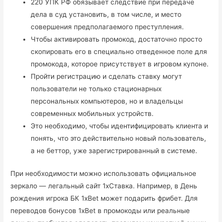
220 УПК РФ обязывает следствие при передаче
дела в суд установить, в том числе, и место
совершения предполагаемого преступления.
Чтобы активировать промокод, достаточно просто
скопировать его в специально отведенное поле для
промокода, которое присутствует в игровом купоне.
Пройти регистрацию и сделать ставку могут
пользователи не только стационарных
персональных компьютеров, но и владельцы
современных мобильных устройств.
Это необходимо, чтобы идентифицировать клиента и
понять, что это действительно новый пользователь,
а не беттор, уже зарегистрированный в системе.
При необходимости можно использовать официальное
зеркало — легальный сайт 1хСтавка. Например, в День
рождения игрока БК 1xBet может подарить фрибет. Для
переводов бонусов 1xBet в промокоды или реальные