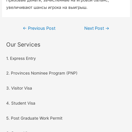
увеличивают шансы игрока на выигрыш.
←
Previous Post
Next Post
→
Our Services
1. Express Entry
2. Provinces Nominee Program (PNP)
3. Visitor Visa
4. Student Visa
5. Post Graduate Work Permit