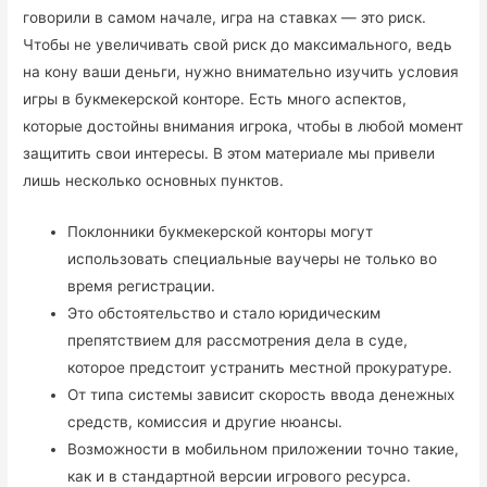
говорили в самом начале, игра на ставках — это риск.
Чтобы не увеличивать свой риск до максимального, ведь
на кону ваши деньги, нужно внимательно изучить условия
игры в букмекерской конторе. Есть много аспектов,
которые достойны внимания игрока, чтобы в любой момент
защитить свои интересы. В этом материале мы привели
лишь несколько основных пунктов.
Поклонники букмекерской конторы могут
использовать специальные ваучеры не только во
время регистрации.
Это обстоятельство и стало юридическим
препятствием для рассмотрения дела в суде,
которое предстоит устранить местной прокуратуре.
От типа системы зависит скорость ввода денежных
средств, комиссия и другие нюансы.
Возможности в мобильном приложении точно такие,
как и в стандартной версии игрового ресурса.