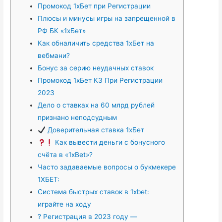
Промокод 1хБет при Регистрации
Плюсы и минусы игры на запрещенной в
РФ БК «1хБет»
Как обналичить средства 1хБет на
вебмани?
Бонус за серию неудачных ставок
Промокод 1хБет КЗ При Регистрации
2023
Дело о ставках на 60 млрд рублей
признано неподсудным
Доверительная ставка 1хБет
Как вывести деньги с бонусного
счёта в «1xBet»?
Часто задаваемые вопросы о букмекере
1ХБЕТ:
Система быстрых ставок в 1xbet:
играйте на ходу
? Регистрация в 2023 году —