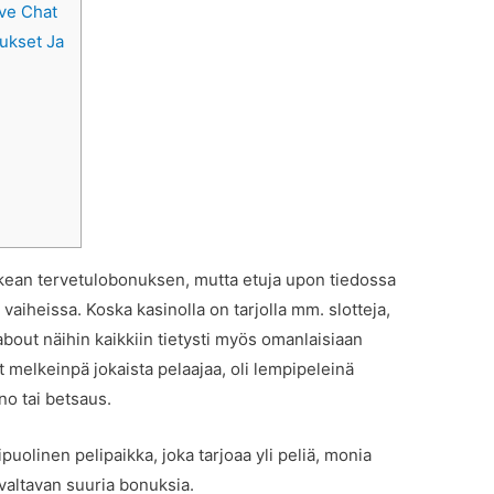
ive Chat
ukset Ja
ikean tervetulobonuksen, mutta etuja upon tiedossa
aiheissa. Koska kasinolla on tarjolla mm. slotteja,
about näihin kaikkiin tietysti myös omanlaisiaan
 melkeinpä jokaista pelaajaa, oli lempipeleinä
ino tai betsaus.
olinen pelipaikka, joka tarjoaa yli peliä, monia
 valtavan suuria bonuksia.