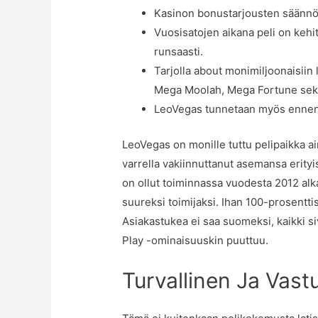
Kasinon bonustarjousten säännöt v
Vuosisatojen aikana peli on kehitt
runsaasti.
Tarjolla about monimiljoonaisiin 
Mega Moolah, Mega Fortune sekä
LeoVegas tunnetaan myös ennen 
LeoVegas on monille tuttu pelipaikka a
varrella vakiinnuttanut asemansa erity
on ollut toiminnassa vuodesta 2012 alka
suureksi toimijaksi. Ihan 100-prosentti
Asiakastukea ei saa suomeksi, kaikki si
Play -ominaisuuskin puuttuu.
Turvallinen Ja Vastu