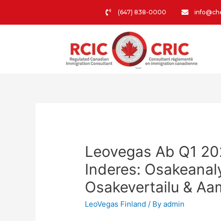
(647) 838-0000
info@ch
Leovegas Ab Q1 20
Inderes: Osakeanaly
Osakevertailu & A
LeoVegas Finland
/ By
admin