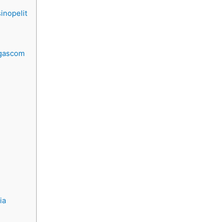
inopelit
egascom
ia