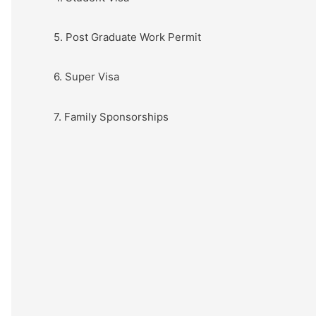
5. Post Graduate Work Permit
6. Super Visa
7. Family Sponsorships