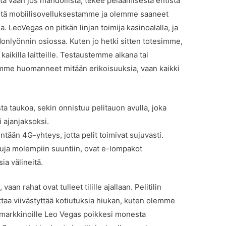
ta vaan jos mahdollista, tekee pelaamisesta entistä
itä mobiilisovelluksestamme ja olemme saaneet
. LeoVegas on pitkän linjan toimija kasinoalalla, ja
nlyönnin osiossa. Kuten jo hetki sitten totesimme,
aikilla laitteille. Testaustemme aikana tai
me huomanneet mitään erikoisuuksia, vaan kaikki
ta taukoa, sekin onnistuu pelitauon avulla, joka
si ajanjaksoksi.
ntään 4G-yhteys, jotta pelit toimivat sujuvasti.
suja molempiin suuntiin, ovat e-lompakot
ia välineitä.
aan rahat ovat tulleet tilille ajallaan. Pelitilin
aa viivästyttää kotiutuksia hiukan, kuten olemme
 markkinoille Leo Vegas poikkesi monesta