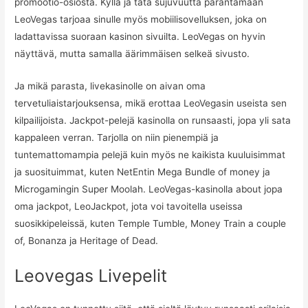
promootio-osiosta. Kyllä ja tätä sujuvuutta parantamaan
LeoVegas tarjoaa sinulle myös mobiilisovelluksen, joka on
ladattavissa suoraan kasinon sivuilta. LeoVegas on hyvin
näyttävä, mutta samalla äärimmäisen selkeä sivusto.
Ja mikä parasta, livekasinolle on aivan oma
tervetuliaistarjouksensa, mikä erottaa LeoVegasin useista sen
kilpailijoista. Jackpot-pelejä kasinolla on runsaasti, jopa yli sata
kappaleen verran. Tarjolla on niin pienempiä ja
tuntemattomampia pelejä kuin myös ne kaikista kuuluisimmat
ja suosituimmat, kuten NetEntin Mega Bundle of money ja
Microgamingin Super Moolah. LeoVegas-kasinolla about jopa
oma jackpot, LeoJackpot, jota voi tavoitella useissa
suosikkipeleissä, kuten Temple Tumble, Money Train a couple
of, Bonanza ja Heritage of Dead.
Leovegas Livepelit