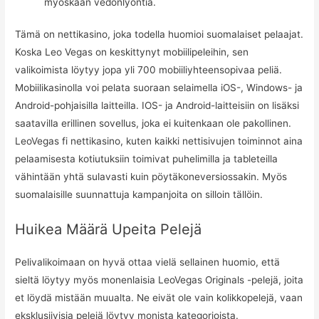
myöskään vedonlyöntiä.
Tämä on nettikasino, joka todella huomioi suomalaiset pelaajat.
Koska Leo Vegas on keskittynyt mobiilipeleihin, sen
valikoimista löytyy jopa yli 700 mobiiliyhteensopivaa peliä.
Mobiilikasinolla voi pelata suoraan selaimella iOS-, Windows- ja
Android-pohjaisilla laitteilla. IOS- ja Android-laitteisiin on lisäksi
saatavilla erillinen sovellus, joka ei kuitenkaan ole pakollinen.
LeoVegas fi nettikasino, kuten kaikki nettisivujen toiminnot aina
pelaamisesta kotiutuksiin toimivat puhelimilla ja tableteilla
vähintään yhtä sulavasti kuin pöytäkoneversiossakin. Myös
suomalaisille suunnattuja kampanjoita on silloin tällöin.
Huikea Määrä Upeita Pelejä
Pelivalikoimaan on hyvä ottaa vielä sellainen huomio, että
sieltä löytyy myös monenlaisia LeoVegas Originals -pelejä, joita
et löydä mistään muualta. Ne eivät ole vain kolikkopelejä, vaan
eksklusiivisia pelejä löytyy monista kategorioista.