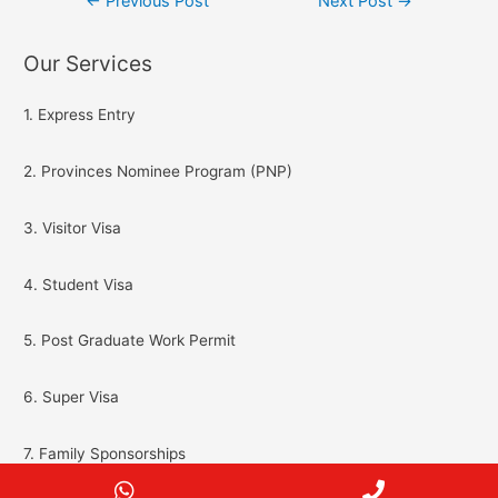
←
Previous Post
Next Post
→
Our Services
1. Express Entry
2. Provinces Nominee Program (PNP)
3. Visitor Visa
4. Student Visa
5. Post Graduate Work Permit
6. Super Visa
7. Family Sponsorships