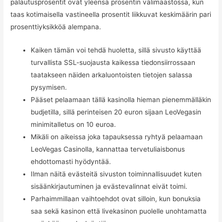
palautusprosentit ovat yleensä prosentin välimaastossa, kun
taas kotimaisella vastineella prosentit liikkuvat keskimäärin pari
prosenttiyksikköä alempana.
Kaiken tämän voi tehdä huoletta, sillä sivusto käyttää
turvallista SSL-suojausta kaikessa tiedonsiirrossaan
taatakseen näiden arkaluontoisten tietojen salassa
pysymisen.
Pääset pelaamaan tällä kasinolla hieman pienemmälläkin
budjetilla, sillä perinteisen 20 euron sijaan LeoVegasin
minimitalletus on 10 euroa.
Mikäli on aikeissa joka tapauksessa ryhtyä pelaamaan
LeoVegas Casinolla, kannattaa tervetuliaisbonus
ehdottomasti hyödyntää.
Ilman näitä evästeitä sivuston toiminnallisuudet kuten
sisäänkirjautuminen ja evästevalinnat eivät toimi.
Parhaimmillaan vaihtoehdot ovat silloin, kun bonuksia
saa sekä kasinon että livekasinon puolelle unohtamatta