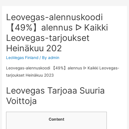
Leovegas-alennuskoodi
【49%】alennus ᐅ Kaikki
Leovegas-tarjoukset
Heinäkuu 202
LeoVegas Finland
/ By
admin
Leovegas-alennuskoodi 【49%】alennus ᐅ Kaikki Leovegas-
tarjoukset Heinäkuu 2023
Leovegas Tarjoaa Suuria
Voittoja
Content