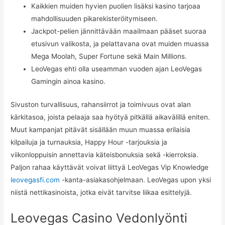
Kaikkien muiden hyvien puolien lisäksi kasino tarjoaa
mahdollisuuden pikarekisteröitymiseen.
Jackpot-pelien jännittävään maailmaan pääset suoraa
etusivun valikosta, ja pelattavana ovat muiden muassa
Mega Moolah, Super Fortune sekä Main Millions.
LeoVegas ehti olla useamman vuoden ajan LeoVegas
Gamingin ainoa kasino.
Sivuston turvallisuus, rahansiirrot ja toimivuus ovat alan
kärkitasoa, joista pelaaja saa hyötyä pitkällä aikavälillä eniten.
Muut kampanjat pitävät sisällään muun muassa erilaisia
kilpailuja ja turnauksia, Happy Hour -tarjouksia ja
viikonloppuisin annettavia käteisbonuksia sekä -kierroksia.
Paljon rahaa käyttävät voivat liittyä LeoVegas Vip Knowledge
leovegasfi.com
-kanta-asiakasohjelmaan. LeoVegas upon yksi
niistä nettikasinoista, jotka eivät tarvitse liikaa esittelyjä.
Leovegas Casino Vedonlyönti