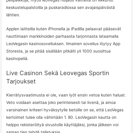
keskustelupalstoilla ja puskaradiossa sen avajaispäivästä
lähtien.
Applen laitteilla kuten iPhonella ja iPadilla pelaavat pääsevät
nauttimaan markkinoiden parhaasta tarjonnasta lataamalla
LeoVegasin kasinosovelluksen. Ilmainen sovellus löytyy App
Storesta, ja se pitää sisällään pitkälti yli 1000 suosittua
kasinopeliä.
Live Casinon Sekä Leovegas Sportin
Tarjoukset
Kierrätysvaatimusta ei ole, vaan lyöt ensin vetoa kuten haluat.
Veto voidaan asettaa joko perinteisesti tai livenä, ja ainoa
varsinainen kriteeri hyväksytylle betsille on se, että LeoVegas
kertoimet tulee olla vähintään 1. 80. LeoVegasin kautta on
helppo rekisteröityä sivustolle käyttäjäksi, jonka jälkeen voi
saman tien tehdä talletuksia.