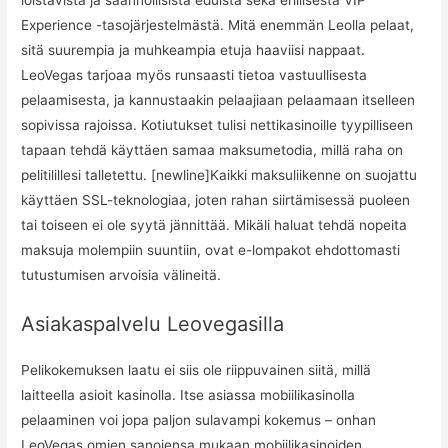
Experience -tasojärjestelmästä. Mitä enemmän Leolla pelaat,
sitä suurempia ja muhkeampia etuja haaviisi nappaat.
LeoVegas tarjoaa myös runsaasti tietoa vastuullisesta
pelaamisesta, ja kannustaakin pelaajiaan pelaamaan itselleen
sopivissa rajoissa. Kotiutukset tulisi nettikasinoille tyypilliseen
tapaan tehdä käyttäen samaa maksumetodia, millä raha on
pelitilillesi talletettu. [newline]Kaikki maksuliikenne on suojattu
käyttäen SSL-teknologiaa, joten rahan siirtämisessä puoleen
tai toiseen ei ole syytä jännittää. Mikäli haluat tehdä nopeita
maksuja molempiin suuntiin, ovat e-lompakot ehdottomasti
tutustumisen arvoisia välineitä.
Asiakaspalvelu Leovegasilla
Pelikokemuksen laatu ei siis ole riippuvainen siitä, millä
laitteella asioit kasinolla. Itse asiassa mobiilikasinolla
pelaaminen voi jopa paljon sulavampi kokemus – onhan
LeoVegas omien sanojensa mukaan mobiilikasinoiden