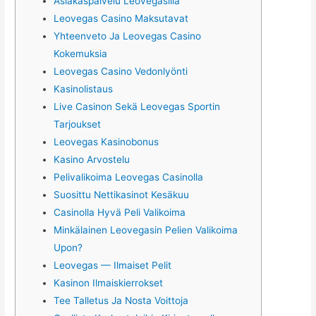
Asiakaspalvelu Leovegasilla
Leovegas Casino Maksutavat
Yhteenveto Ja Leovegas Casino
Kokemuksia
Leovegas Casino Vedonlyönti
Kasinolistaus
Live Casinon Sekä Leovegas Sportin
Tarjoukset
Leovegas Kasinobonus
Kasino Arvostelu
Pelivalikoima Leovegas Casinolla
Suosittu Nettikasinot Kesäkuu
Casinolla Hyvä Peli Valikoima
Minkälainen Leovegasin Pelien Valikoima
Upon?
Leovegas — Ilmaiset Pelit
Kasinon Ilmaiskierrokset
Tee Talletus Ja Nosta Voittoja