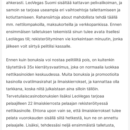
ahkerasti. LeoVegas Suomi sisältää kattavan pelivalikoiman, ja
samoin se tarjoaa useampia eri vaihtoehtoja tallettamiseen ja
kotiuttamiseen. Rahansiirtoja about mahdollista tehdä täällä
mm. nettilompakoilla, maksukorteilla ja verkkopankissa. Ennen
ensimmäisen talletuksen tekemistä sinun tulee avata itsellesi
LeoVegas tili; rekisteröityminen vie korkeintaan minuutin, jonka
jälkeen voit siirtyä pelitilisi kassalle.
Ennen kuin bonuksia voi nostaa pelitililtä pois, on kuitenkin
täytettävä 35x kierrätysvaatimus, joka on normaalia luokkaa
nettikasinoiden keskuudessa. Muita bonuksia ja promootioita
kasinolla ovatilmasirahat ja ilmaiskierrokset, ja kannattaa olla
tarkkana, koska niitä julkaistaan aina silloin tällöin.
Tervetuliaiscasinobonuksien lisäksi LeoVegas tarjoaa
pelaajilleen 22 ilmaiskierrosta pelaajan rekisteröityessä
nettikasinolle. Ehtona upon vain se, että ilmaiskierrokset tulee
pelata vuorokauden sisällä siitä hetkestä, kun ne on annettu
pelaajalle. Lisäksi, tehdessäsi neljä ensimmäistä talletusta,