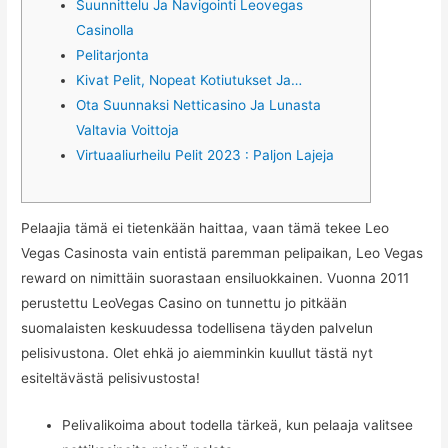
Suunnittelu Ja Navigointi Leovegas
Casinolla
Pelitarjonta
Kivat Pelit, Nopeat Kotiutukset Ja…
Ota Suunnaksi Netticasino Ja Lunasta
Valtavia Voittoja
Virtuaaliurheilu Pelit 2023 : Paljon Lajeja
Pelaajia tämä ei tietenkään haittaa, vaan tämä tekee Leo
Vegas Casinosta vain entistä paremman pelipaikan, Leo Vegas
reward on nimittäin suorastaan ensiluokkainen. Vuonna 2011
perustettu LeoVegas Casino on tunnettu jo pitkään
suomalaisten keskuudessa todellisena täyden palvelun
pelisivustona. Olet ehkä jo aiemminkin kuullut tästä nyt
esiteltävästä pelisivustosta!
Pelivalikoima about todella tärkeä, kun pelaaja valitsee