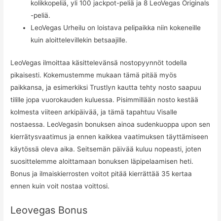
kolikkopeliä, yli 100 jackpot-peliä ja 8 LeoVegas Originals
-peliä.
LeoVegas Urheilu on loistava pelipaikka niin kokeneille
kuin aloittelevillekin betsaajille.
LeoVegas ilmoittaa käsittelevänsä nostopyynnöt todella
pikaisesti. Kokemustemme mukaan tämä pitää myös
paikkansa, ja esimerkiksi Trustlyn kautta tehty nosto saapuu
tilille jopa vuorokauden kuluessa. Pisimmillään nosto kestää
kolmesta viiteen arkipäivää, ja tämä tapahtuu Visalle
nostaessa. LeoVegasin bonuksen ainoa sudenkuoppa upon sen
kierrätysvaatimus ja ennen kaikkea vaatimuksen täyttämiseen
käytössä oleva aika. Seitsemän päivää kuluu nopeasti, joten
suosittelemme aloittamaan bonuksen läpipelaamisen heti.
Bonus ja ilmaiskierrosten voitot pitää kierrättää 35 kertaa
ennen kuin voit nostaa voittosi.
Leovegas Bonus