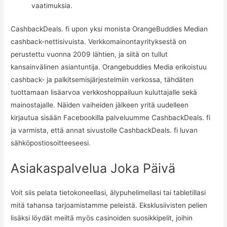
vaatimuksia.
CashbackDeals. fi upon yksi monista OrangeBuddies Median
cashback-nettisivuista. Verkkomainontayrityksestä on
perustettu vuonna 2009 lähtien, ja siitä on tullut
kansainvälinen asiantuntija. Orangebuddies Media erikoistuu
cashback- ja palkitsemisjärjestelmiin verkossa, tähdäten
tuottamaan lisäarvoa verkkoshoppailuun kuluttajalle sekä
mainostajalle. Näiden vaiheiden jälkeen yritä uudelleen
kirjautua sisään Facebookilla palveluumme CashbackDeals. fi
ja varmista, että annat sivustolle CashbackDeals. fi luvan
sähköpostiosoitteeseesi.
Asiakaspalvelua Joka Päivä
Voit siis pelata tietokoneellasi, älypuhelimellasi tai tabletillasi
mitä tahansa tarjoamistamme peleistä. Eksklusiivisten pelien
lisäksi löydät meiltä myös casinoiden suosikkipelit, joihin