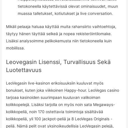
tietokoneella käytettävissä olevat ominaisuudet, muun
muassa talletukset, kotiutukset ja live conversation.
Mikäli pelaaja haluaa käyttää muita rahansiirto vaihtoehtoja,
täytyy hänen täyttää selkeä ja nopea rekisteröintilomake.
Lisäksi analysoimme pelikokemusta niin tietokoneella kuin
mobiilissa.
Leovegasin Lisenssi, Turvallisuus Sekä
Luotettavuus
LeoVegasin live-kasinon erikoisuuksiin kuuluvat myös
bonukset, kuten joka viikkoinen Happy-hour. LeoVegas casino
tarjoaa kasinoiden suurimpaan kuuluvan valikoiman
kolikkopelejä. Lisäksi tarjolla on myös noin sata Megaways-
kolikkopeliä, noin 170 ostettavia toimintoja sisältävää
kolikkopeliä, yli 100 jackpot-peliä ja 8 LeoVegas Originals -
peliä. Nämä pelit ovat yksinoikeudellisia LeoVegasin pelejä,