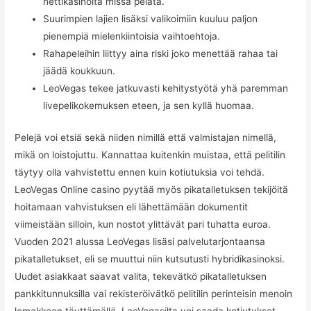
nettikasinoita missä pelata.
Suurimpien lajien lisäksi valikoimiin kuuluu paljon
pienempiä mielenkiintoisia vaihtoehtoja.
Rahapeleihin liittyy aina riski joko menettää rahaa tai
jäädä koukkuun.
LeoVegas tekee jatkuvasti kehitystyötä yhä paremman
livepelikokemuksen eteen, ja sen kyllä huomaa.
Pelejä voi etsiä sekä niiden nimillä että valmistajan nimellä,
mikä on loistojuttu. Kannattaa kuitenkin muistaa, että pelitilin
täytyy olla vahvistettu ennen kuin kotiutuksia voi tehdä.
LeoVegas Online casino pyytää myös pikatalletuksen tekijöitä
hoitamaan vahvistuksen eli lähettämään dokumentit
viimeistään silloin, kun nostot ylittävät pari tuhatta euroa.
Vuoden 2021 alussa LeoVegas lisäsi palvelutarjontaansa
pikatalletukset, eli se muuttui niin kutsutusti hybridikasinoksi.
Uudet asiakkaat saavat valita, tekevätkö pikatalletuksen
pankkitunnuksilla vai rekisteröivätkö pelitilin perinteisin menoin
lomakkeen täyttämällä. LeoVegasilta voi saada kotiutukset