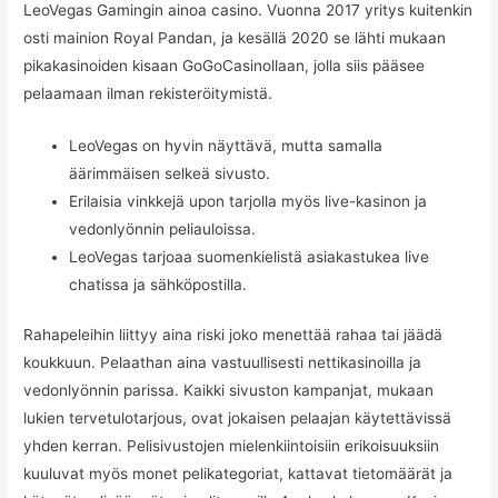
LeoVegas Gamingin ainoa casino. Vuonna 2017 yritys kuitenkin
osti mainion Royal Pandan, ja kesällä 2020 se lähti mukaan
pikakasinoiden kisaan GoGoCasinollaan, jolla siis pääsee
pelaamaan ilman rekisteröitymistä.
LeoVegas on hyvin näyttävä, mutta samalla
äärimmäisen selkeä sivusto.
Erilaisia vinkkejä upon tarjolla myös live-kasinon ja
vedonlyönnin peliauloissa.
LeoVegas tarjoaa suomenkielistä asiakastukea live
chatissa ja sähköpostilla.
Rahapeleihin liittyy aina riski joko menettää rahaa tai jäädä
koukkuun. Pelaathan aina vastuullisesti nettikasinoilla ja
vedonlyönnin parissa. Kaikki sivuston kampanjat, mukaan
lukien tervetulotarjous, ovat jokaisen pelaajan käytettävissä
yhden kerran. Pelisivustojen mielenkiintoisiin erikoisuuksiin
kuuluvat myös monet pelikategoriat, kattavat tietomäärät ja