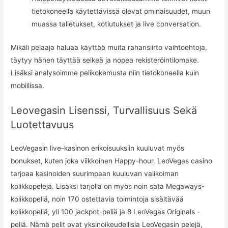
tietokoneella käytettävissä olevat ominaisuudet, muun
muassa talletukset, kotiutukset ja live conversation.
Mikäli pelaaja haluaa käyttää muita rahansiirto vaihtoehtoja,
täytyy hänen täyttää selkeä ja nopea rekisteröintilomake.
Lisäksi analysoimme pelikokemusta niin tietokoneella kuin
mobiilissa.
Leovegasin Lisenssi, Turvallisuus Sekä
Luotettavuus
LeoVegasin live-kasinon erikoisuuksiin kuuluvat myös
bonukset, kuten joka viikkoinen Happy-hour. LeoVegas casino
tarjoaa kasinoiden suurimpaan kuuluvan valikoiman
kolikkopelejä. Lisäksi tarjolla on myös noin sata Megaways-
kolikkopeliä, noin 170 ostettavia toimintoja sisältävää
kolikkopeliä, yli 100 jackpot-peliä ja 8 LeoVegas Originals -
peliä. Nämä pelit ovat yksinoikeudellisia LeoVegasin pelejä,