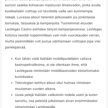
euroon saakka kohoavan maistuvan ilmaisvedon, jonka avulla
kookkaitakin voittoja voi tavoitella vailla sen kummempia
riskejä. Luvassa about tietenkin jatkossakin jos jonkinlaisia
bonuksia, tarjouksia ja kampanjoita. Tuoreimmat etuudet
LeoVegas Casino esittelee tietysti kampanjaosiossa. LeoVegas
kotiutus kestää nopeimmillaan vain noin vuorokauden verran,
mutta pisimmillään voit joutua odottamaan voittojasi jopa viisi
pankkipäivää.
Kun tähän vielä lisätään mobiilipuolellakin valtava
kasinopelivalikoima, ei ole ollenkaan ihme, että
LeoVegasia nimitetään mobiilikasinoiden kiistattomaksi
kuninkaaksi.
Teknologian kehitys about ollut huimaa viimeisen
muutaman vuoden aikana.
Uusia pelejä lisätään valikoimiin todella usein ja kuten
sanottu, osa peleistä julkaistaan aivan ensimmäiseksi
nimenomaan LeoVegasilla.