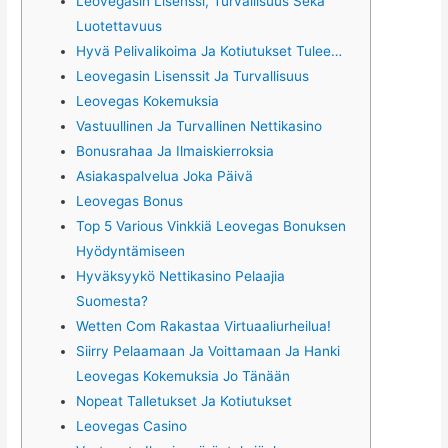
Leovegasin Lisenssi, Turvallisuus Sekä
Luotettavuus
Hyvä Pelivalikoima Ja Kotiutukset Tulee…
Leovegasin Lisenssit Ja Turvallisuus
Leovegas Kokemuksia
Vastuullinen Ja Turvallinen Nettikasino
Bonusrahaa Ja Ilmaiskierroksia
Asiakaspalvelua Joka Päivä
Leovegas Bonus
Top 5 Various Vinkkiä Leovegas Bonuksen
Hyödyntämiseen
Hyväksyykö Nettikasino Pelaajia
Suomesta?
Wetten Com Rakastaa Virtuaaliurheilua!
Siirry Pelaamaan Ja Voittamaan Ja Hanki
Leovegas Kokemuksia Jo Tänään
Nopeat Talletukset Ja Kotiutukset
Leovegas Casino