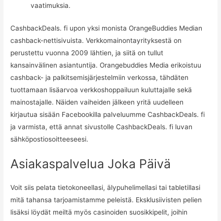
vaatimuksia.
CashbackDeals. fi upon yksi monista OrangeBuddies Median
cashback-nettisivuista. Verkkomainontayrityksestä on
perustettu vuonna 2009 lähtien, ja siitä on tullut
kansainvälinen asiantuntija. Orangebuddies Media erikoistuu
cashback- ja palkitsemisjärjestelmiin verkossa, tähdäten
tuottamaan lisäarvoa verkkoshoppailuun kuluttajalle sekä
mainostajalle. Näiden vaiheiden jälkeen yritä uudelleen
kirjautua sisään Facebookilla palveluumme CashbackDeals. fi
ja varmista, että annat sivustolle CashbackDeals. fi luvan
sähköpostiosoitteeseesi.
Asiakaspalvelua Joka Päivä
Voit siis pelata tietokoneellasi, älypuhelimellasi tai tabletillasi
mitä tahansa tarjoamistamme peleistä. Eksklusiivisten pelien
lisäksi löydät meiltä myös casinoiden suosikkipelit, joihin