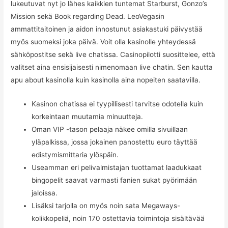
lukeutuvat nyt jo lähes kaikkien tuntemat Starburst, Gonzo’s
Mission sekä Book regarding Dead. LeoVegasin
ammattitaitoinen ja aidon innostunut asiakastuki päivystää
myös suomeksi joka päivä. Voit olla kasinolle yhteydessä
sähköpostitse sekä live chatissa. Casinopilotti suosittelee, että
valitset aina ensisijaisesti nimenomaan live chatin. Sen kautta
apu about kasinolla kuin kasinolla aina nopeiten saatavilla.
Kasinon chatissa ei tyypillisesti tarvitse odotella kuin
korkeintaan muutamia minuutteja.
Oman VIP -tason pelaaja näkee omilla sivuillaan
yläpalkissa, jossa jokainen panostettu euro täyttää
edistymismittaria ylöspäin.
Useamman eri pelivalmistajan tuottamat laadukkaat
bingopelit saavat varmasti fanien sukat pyörimään
jaloissa.
Lisäksi tarjolla on myös noin sata Megaways-
kolikkopeliä, noin 170 ostettavia toimintoja sisältävää