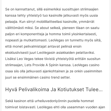
Se on kannattanut, sillä esimerkiksi suosittujen striimaajien
kanssa tehty yhteistyö tuo kasinolle jatkuvasti myös uusia
pelaajia. Kun siirryt mobiililaitteellasi kasinolle, ymmärrät
välittömästi miksi. Se about selkeä, pieneen tilaan on saatu
paljon eri komponentteja ja homma toimii yksinkertaisesti,
nopeasti ja mutkattomasti. LeoVegas on tunnettu myös siitä,
että monet pelivalmistajat antavat pelinsä ensin
eksklusiivisesti juuri LeoVegasin asiakkaiden pelattaviksi.
Lisäksi Leo Vegas tekee tiivistä yhteistyötä erittäin suositun
striimaajan, Lets Provide A Spinin kanssa. LeoVegas casino
osaa siis olla jatkuvasti ajankohtainen ja ze onkin useimmiten
juuri se ensimmäinen casino trend setter.
Hyvä Pelivalikoima Ja Kotiutukset Tulee…
Sekä kasinon että urheiluvedonlyönnin puolella hommat
toimivat loistavasti. LeoVegas ehti olla useamman vuoden ajan