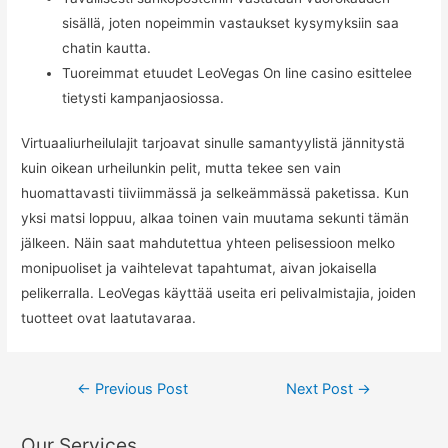
sisällä, joten nopeimmin vastaukset kysymyksiin saa
chatin kautta.
Tuoreimmat etuudet LeoVegas On line casino esittelee
tietysti kampanjaosiossa.
Virtuaaliurheilulajit tarjoavat sinulle samantyylistä jännitystä
kuin oikean urheilunkin pelit, mutta tekee sen vain
huomattavasti tiiviimmässä ja selkeämmässä paketissa. Kun
yksi matsi loppuu, alkaa toinen vain muutama sekunti tämän
jälkeen. Näin saat mahdutettua yhteen pelisessioon melko
monipuoliset ja vaihtelevat tapahtumat, aivan jokaisella
pelikerralla. LeoVegas käyttää useita eri pelivalmistajia, joiden
tuotteet ovat laatutavaraa.
←
Previous Post
Next Post
→
Our Services