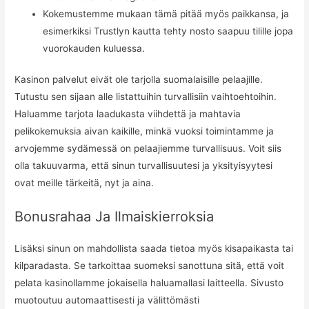
Kokemustemme mukaan tämä pitää myös paikkansa, ja
esimerkiksi Trustlyn kautta tehty nosto saapuu tilille jopa
vuorokauden kuluessa.
Kasinon palvelut eivät ole tarjolla suomalaisille pelaajille.
Tutustu sen sijaan alle listattuihin turvallisiin vaihtoehtoihin.
Haluamme tarjota laadukasta viihdettä ja mahtavia
pelikokemuksia aivan kaikille, minkä vuoksi toimintamme ja
arvojemme sydämessä on pelaajiemme turvallisuus. Voit siis
olla takuuvarma, että sinun turvallisuutesi ja yksityisyytesi
ovat meille tärkeitä, nyt ja aina.
Bonusrahaa Ja Ilmaiskierroksia
Lisäksi sinun on mahdollista saada tietoa myös kisapaikasta tai
kilparadasta. Se tarkoittaa suomeksi sanottuna sitä, että voit
pelata kasinollamme jokaisella haluamallasi laitteella. Sivusto
muotoutuu automaattisesti ja välittömästi