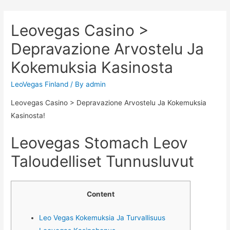
Leovegas Casino >
Depravazione Arvostelu Ja
Kokemuksia Kasinosta
LeoVegas Finland
/ By
admin
Leovegas Casino > Depravazione Arvostelu Ja Kokemuksia
Kasinosta!
Leovegas Stomach Leov
Taloudelliset Tunnusluvut
Content
Leo Vegas Kokemuksia Ja Turvallisuus