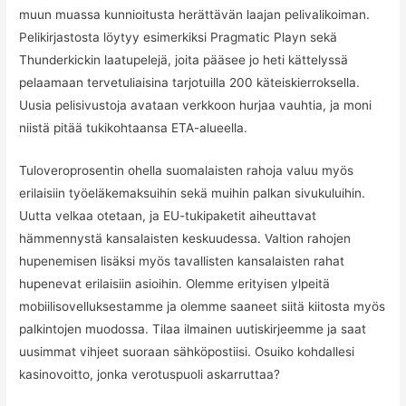
muun muassa kunnioitusta herättävän laajan pelivalikoiman.
Pelikirjastosta löytyy esimerkiksi Pragmatic Playn sekä
Thunderkickin laatupelejä, joita pääsee jo heti kättelyssä
pelaamaan tervetuliaisina tarjotuilla 200 käteiskierroksella.
Uusia pelisivustoja avataan verkkoon hurjaa vauhtia, ja moni
niistä pitää tukikohtaansa ETA-alueella.
Tuloveroprosentin ohella suomalaisten rahoja valuu myös
erilaisiin työeläkemaksuihin sekä muihin palkan sivukuluihin.
Uutta velkaa otetaan, ja EU-tukipaketit aiheuttavat
hämmennystä kansalaisten keskuudessa. Valtion rahojen
hupenemisen lisäksi myös tavallisten kansalaisten rahat
hupenevat erilaisiin asioihin. Olemme erityisen ylpeitä
mobiilisovelluksestamme ja olemme saaneet siitä kiitosta myös
palkintojen muodossa. Tilaa ilmainen uutiskirjeemme ja saat
uusimmat vihjeet suoraan sähköpostiisi. Osuiko kohdallesi
kasinovoitto, jonka verotuspuoli askarruttaa?