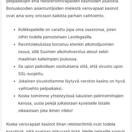
pelipaikkojen että rekisteröintivapaiden kasinoiden joukosta.
Bonuskoodien asiantuntijoiden mielestä verovapaat kasinot
ovat aina sony ericsson kaikista parhain vaihtoehto.
Kolikkopeleille on varattu jopa oma osastonsa, joten
niihin todella panostetaan LeoVegasilla.
Ravintolakuluissa korostuu etenkin alkoholijuomien
osuus, sillä Suomen alkoholiverotus about sekin
maailman kalleimpien joukossa.
Se upon paikoillaan osoituksena siitä, että sivusto upon
SSL-suojattu.
Jokainen sivustoltamme löytyvä veroton kasino on hyvä
vaihtoehto pelipaikaksi.
Koska toimimme yhteistyössä lukuisten pelintoimittajien
kanssa, uusia pelejä julkaistaan kyseiselle listalle
oikeastaan joka ikinen viikko!
Koska verovapaat kasinot ilman rekisteröintiä ovat todella
kysyttyjä, niitä avataan jatkuvasti lisää. Meille pelaajille sopivia