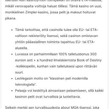
mikäli verovapaita voittoja haluat tilillesi. Tämä kasino on uusi,
monikielinen Zimpler-kasino, jossa pelit ja maksut hoituvat
pikana.
Tämä tarkoittaa, että casinolla tulee olla EU- tai ETA-
valtioon rekisteröity lisenssi, sekä casinon omistavan
yhtiön pääasiallinen toiminta tapahtuu EU- tai ETA-
alueella.
Luvassa on parhaimmillaan 100% talletusbonus 300
euroon asti + a hundred ilmaiskierrosta Book of Destiny
-kolikkopeliin, kunhan vain talletuksesi upon riittävän
suuri.
LeoVegasin motto on ”klassinen peli modernilla
teknologialla”.
Pelaaja voi keskittyä ainoastaan pelaamiseen, sillä kaikki
kasinon pelit ovat turvallisia ja luotettavia.
Selkein merkki sen turvallisuudesta about MGA-lisenssi, joka