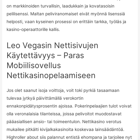
on markkinoiden turvallisin, laadukkain ja kovatasoisin
pelilisenssi. Maltan peliviranomaiset eivät myönnä lisenssiä
helposti, vaan kyseinen prosessi on erittäin tarkka, työläs ja
kasino-operaattorille kallis.
Leo Vegasin Nettisivujen
Käytettävyys – Paras
Mobiilisovellus
Nettikasinopelaamiseen
Jos olet saanut isoja voittoja, voit toki pyrkiä tasaamaan
tulevaa jytkyä päivittämällä verokortin
ennakonpidätysprosentin ajoissa. Pokerinpelaajien tulot voivat
olla veronalaisia tilanteissa, joissa pelivoitot muodostavat
pääasiallisen ansio- tai toimeentulon. Nettikasino verotus
mukailee pitkälti kivijalkakasinoita koskevaa lainsäädäntöä.
Highroller about siis palannut entistä ehompana ja tarjoilee nyt