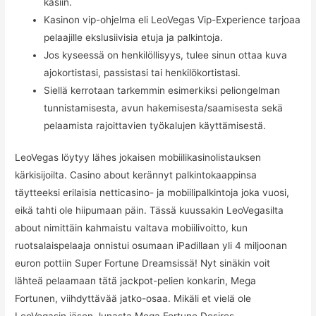
käsiin.
Kasinon vip-ohjelma eli LeoVegas Vip-Experience tarjoaa
pelaajille ekslusiivisia etuja ja palkintoja.
Jos kyseessä on henkilöllisyys, tulee sinun ottaa kuva
ajokortistasi, passistasi tai henkilökortistasi.
Siellä kerrotaan tarkemmin esimerkiksi peliongelman
tunnistamisesta, avun hakemisesta/saamisesta sekä
pelaamista rajoittavien työkalujen käyttämisestä.
LeoVegas löytyy lähes jokaisen mobiilikasinolistauksen
kärkisijoilta. Casino about kerännyt palkintokaappinsa
täytteeksi erilaisia netticasino- ja mobiilipalkintoja joka vuosi,
eikä tahti ole hiipumaan päin. Tässä kuussakin LeoVegasilta
about nimittäin kahmaistu valtava mobiilivoitto, kun
ruotsalaispelaaja onnistui osumaan iPadillaan yli 4 miljoonan
euron pottiin Super Fortune Dreamsissä! Nyt sinäkin voit
lähteä pelaamaan tätä jackpot-pelien konkarin, Mega
Fortunen, viihdyttävää jatko-osaa. Mikäli et vielä ole