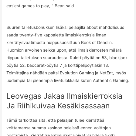
easiest games to play, " Bean said.
Suuren talletusbonuksen lisäksi pelaajilla about mahdollisuus
saada twenty-five kappaletta ilmaiskierroksia ilman
kierrätysvaatimusta huippusuosittuun Book of Deadiin.
Huomion arvoinen seikka upon, että ilmaiskierrosten määrä
riippuu talletuksen suuruudesta. Rulettipöytiä on 53, blackjack-
pöytiä 52, baccarat-pöytiä 7 ja korttipelipöytiäkin 13.
Toimittajina nähdään paitsi Evolution Gaming ja NetEnt, myös
uudempia tai pienempiä livetulokkaita kuten Authentic Gaming.
Leovegas Jakaa Ilmaiskierroksia
Ja Riihikuivaa Kesäkisassaan
Tämä tarkoittaa sitä, että pelaajan tulee kierrättää
voittamansa summa kasinon peleissä ennen voittojen
nostamista. Kierrätysvaatimukset voivat vaihdella 5-30