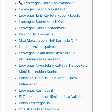
Leo Vegas Casino Asiakaspalvelu
Leovegas Casino Maksutavat
Leovegasilla Ei Käytetä Kuponkikoodia
Leovegas Suomi Mobiili Kasino
Leovegas Casino Yhteenveto
Kasinon Asiakaspalvelu
Mitä Maksutapoja Nettikasinolla On?
Nordnet Asiakaspalvelu
Leovegas Jakaa Ilmaiskierroksia Ja
Riihikuivaa Kesäkisassaan
Leovegas Arvostelu – Kattava Tietopaketti
Mobiilikasinoiden Kuninkaasta
Pelaajien Turvallisuus & Vastuullinen
Pelaaminen
Leovegas Kasinopelit
Ei Tule Kotiutukset 15minuutissa Vaikka…
Pelaa Leo Vegasilla
Ilmaiskierrokset Kasinolla