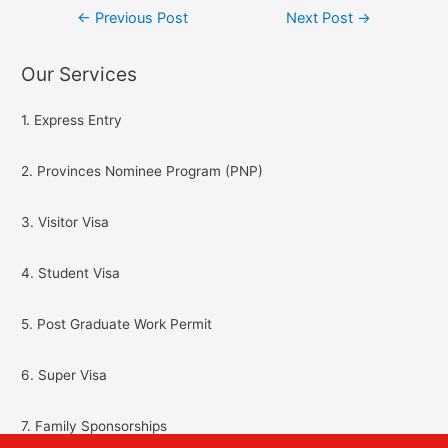
←
Previous Post
Next Post
→
Our Services
1. Express Entry
2. Provinces Nominee Program (PNP)
3. Visitor Visa
4. Student Visa
5. Post Graduate Work Permit
6. Super Visa
7. Family Sponsorships