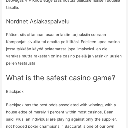
LeoVegas VIP Knowledge taas nostaa pelikokemuksen uudelle
tasolle.
Nordnet Asiakaspalvelu
Pääset siis ottamaan osaa erilaisiin tarjouksiin suoraan
Kampanjat-sivuilta tai omalta pelitililtäsi. Edelleen upea casino
jossa tykkään käydä pelaamassa jopa ilmaiseksi. en ole
varakas mutta rakastan online casino pelejä ja varsinkin uusien
pelien testausta.
What is the safest casino game?
Blackjack
Blackjack has the best odds associated with winning, with a
house edge of merely 1 percent within most casinos, Bean
said. Plus, an individual are playing against only the supplier,
not hooded poker champions. " Baccarat is one of our own