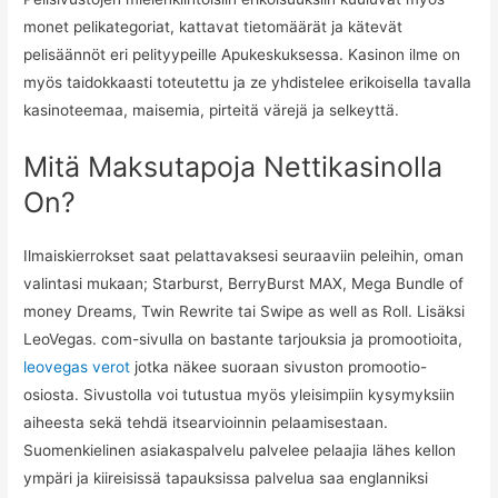
monet pelikategoriat, kattavat tietomäärät ja kätevät
pelisäännöt eri pelityypeille Apukeskuksessa. Kasinon ilme on
myös taidokkaasti toteutettu ja ze yhdistelee erikoisella tavalla
kasinoteemaa, maisemia, pirteitä värejä ja selkeyttä.
Mitä Maksutapoja Nettikasinolla
On?
Ilmaiskierrokset saat pelattavaksesi seuraaviin peleihin, oman
valintasi mukaan; Starburst, BerryBurst MAX, Mega Bundle of
money Dreams, Twin Rewrite tai Swipe as well as Roll. Lisäksi
LeoVegas. com-sivulla on bastante tarjouksia ja promootioita,
leovegas verot
jotka näkee suoraan sivuston promootio-
osiosta. Sivustolla voi tutustua myös yleisimpiin kysymyksiin
aiheesta sekä tehdä itsearvioinnin pelaamisestaan.
Suomenkielinen asiakaspalvelu palvelee pelaajia lähes kellon
ympäri ja kiireisissä tapauksissa palvelua saa englanniksi