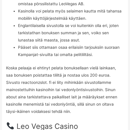
omistaa pörssilistattu LeoVegas AB.
Kasinolla voi pelata myös selaimen kautta mitä tahansa
mobiilin käyttöjärjestelmää käyttäen.
Englantilaisella sivustolla se voi kuitenkin olla eri, joten
tarkistathan bonuksen summan ja sen, voiko sen
lunastaa siitä maasta, jossa asut.
Pääset siis ottamaan osaa erilaisiin tarjouksiin suoraan
Kampanjat-sivuilta tai omalta pelitililtäsi.
Koska pelaaja ei ehtinyt pelata bonuksellaan vielä lainkaan,
saa bonuksen poistattaa tililtä ja nostaa ulos 200 euroa.
Sivusto reactoonzslot. fi ei liity mihinkään sivustollamme
mainostettuihin kasinoihin tai vedonlyöntisivustoihin. Sinun
about aina tarkistettava paikalliset lait ja määräykset ennen
kasinolle menemistä tai vedonlyöntiä, sillä sinun on oltava
täysi-ikäinen voidaksesi tehdä niin.
Leo Vegas Casino