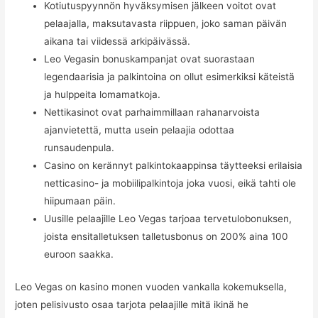
Kotiutuspyynnön hyväksymisen jälkeen voitot ovat
pelaajalla, maksutavasta riippuen, joko saman päivän
aikana tai viidessä arkipäivässä.
Leo Vegasin bonuskampanjat ovat suorastaan
legendaarisia ja palkintoina on ollut esimerkiksi käteistä
ja hulppeita lomamatkoja.
Nettikasinot ovat parhaimmillaan rahanarvoista
ajanvietettä, mutta usein pelaajia odottaa
runsaudenpula.
Casino on kerännyt palkintokaappinsa täytteeksi erilaisia
netticasino- ja mobiilipalkintoja joka vuosi, eikä tahti ole
hiipumaan päin.
Uusille pelaajille Leo Vegas tarjoaa tervetulobonuksen,
joista ensitalletuksen talletusbonus on 200% aina 100
euroon saakka.
Leo Vegas on kasino monen vuoden vankalla kokemuksella,
joten pelisivusto osaa tarjota pelaajille mitä ikinä he