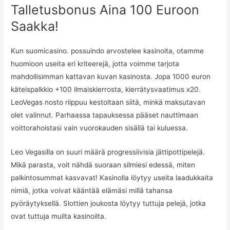
Talletusbonus Aina 100 Euroon
Saakka!
Kun suomicasino. possuindo arvostelee kasinoita, otamme
huomioon useita eri kriteerejä, jotta voimme tarjota
mahdollisimman kattavan kuvan kasinosta. Jopa 1000 euron
käteispalkkio +100 ilmaiskierrosta, kierrätysvaatimus x20.
LeoVegas nosto riippuu kestoltaan siitä, minkä maksutavan
olet valinnut. Parhaassa tapauksessa pääset nauttimaan
voittorahoistasi vain vuorokauden sisällä tai kuluessa.
Leo Vegasilla on suuri määrä progressiivisia jättipottipelejä.
Mikä parasta, voit nähdä suoraan silmiesi edessä, miten
palkintosummat kasvavat! Kasinolla löytyy useita laadukkaita
nimiä, jotka voivat kääntää elämäsi millä tahansa
pyöräytyksellä. Slottien joukosta löytyy tuttuja pelejä, jotka
ovat tuttuja muilta kasinoilta.