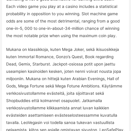
Each video game you play at a casino includes a statistical
probability in opposition to you winning. Slot machine game
odds are some of the most detrimental, ranging from a good
one-in-5, 000 to one-in-about-34-million chance of winning
the most notable prize when using the maximum coin play.
Mukana on klassikkoja, kuten Mega Joker, sekä ikisuosikkeja
kuten Immortal Romance, Gonzo’s Quest, Book regarding
Dead, Gemix, Starburst. Jackpot-osiossa potit upon jaettu
useampien kasinoiden kesken, joten nenni voivat nousta jopa
miljooniin. Mukana on hittejä kuten Arabian Evenings, Hall of
Gods, Mega Fortune sekä Mega Fotune Ambitions. Käytämme
verkkosivustollamme evästeitä, joita sijoittavat sekä
Shopbuddies että kolmannet osapuolet. Jatkamalla
verkkosivustollamme klikkaamista annat luvan kaikkien
evästeiden asettamiseen evästeselosteessamme kuvatulla
tavalla. LeoVegasin voi todella sanoa tukevan vastuullista
pelaamista, kiitos sen asialle omistavan sivuston, LeoSafePlay.