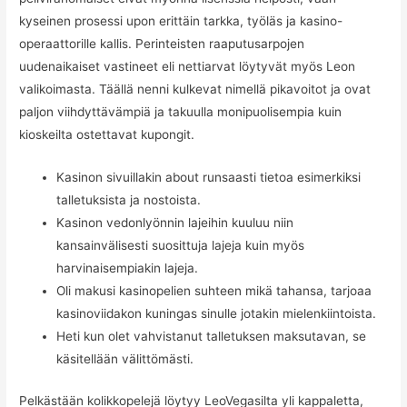
kyseinen prosessi upon erittäin tarkka, työläs ja kasino-
operaattorille kallis. Perinteisten raaputusarpojen
uudenaikaiset vastineet eli nettiarvat löytyvät myös Leon
valikoimasta. Täällä nenni kulkevat nimellä pikavoitot ja ovat
paljon viihdyttävämpiä ja takuulla monipuolisempia kuin
kioskeilta ostettavat kupongit.
Kasinon sivuillakin about runsaasti tietoa esimerkiksi
talletuksista ja nostoista.
Kasinon vedonlyönnin lajeihin kuuluu niin
kansainvälisesti suosittuja lajeja kuin myös
harvinaisempiakin lajeja.
Oli makusi kasinopelien suhteen mikä tahansa, tarjoaa
kasinoviidakon kuningas sinulle jotakin mielenkiintoista.
Heti kun olet vahvistanut talletuksen maksutavan, se
käsitellään välittömästi.
Pelkästään kolikkopelejä löytyy LeoVegasilta yli kappaletta,