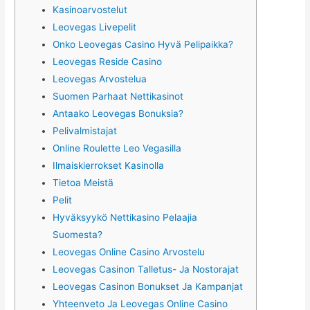
Kasinoarvostelut
Leovegas Livepelit
Onko Leovegas Casino Hyvä Pelipaikka?
Leovegas Reside Casino
Leovegas Arvostelua
Suomen Parhaat Nettikasinot
Antaako Leovegas Bonuksia?
Pelivalmistajat
Online Roulette Leo Vegasilla
Ilmaiskierrokset Kasinolla
Tietoa Meistä
Pelit
Hyväksyykö Nettikasino Pelaajia
Suomesta?
Leovegas Online Casino Arvostelu
Leovegas Casinon Talletus- Ja Nostorajat
Leovegas Casinon Bonukset Ja Kampanjat
Yhteenveto Ja Leovegas Online Casino