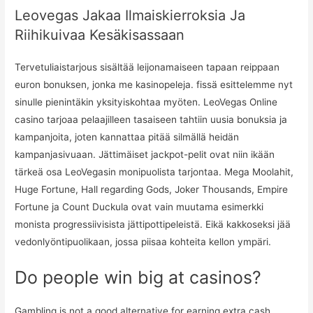
Leovegas Jakaa Ilmaiskierroksia Ja
Riihikuivaa Kesäkisassaan
Tervetuliaistarjous sisältää leijonamaiseen tapaan reippaan
euron bonuksen, jonka me kasinopeleja. fissä esittelemme nyt
sinulle pienintäkin yksityiskohtaa myöten. LeoVegas Online
casino tarjoaa pelaajilleen tasaiseen tahtiin uusia bonuksia ja
kampanjoita, joten kannattaa pitää silmällä heidän
kampanjasivuaan. Jättimäiset jackpot-pelit ovat niin ikään
tärkeä osa LeoVegasin monipuolista tarjontaa. Mega Moolahit,
Huge Fortune, Hall regarding Gods, Joker Thousands, Empire
Fortune ja Count Duckula ovat vain muutama esimerkki
monista progressiivisista jättipottipeleistä. Eikä kakkoseksi jää
vedonlyöntipuolikaan, jossa piisaa kohteita kellon ympäri.
Do people win big at casinos?
Gambling is not a good alternative for earning extra cash.