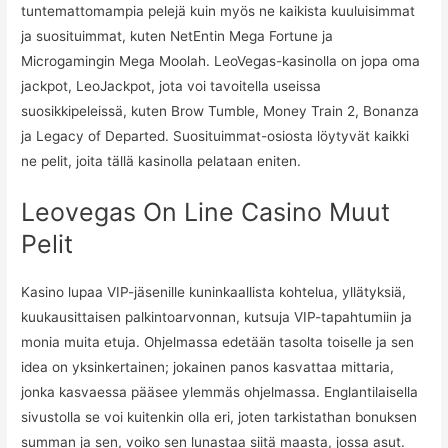
tuntemattomampia pelejä kuin myös ne kaikista kuuluisimmat
ja suosituimmat, kuten NetEntin Mega Fortune ja
Microgamingin Mega Moolah. LeoVegas-kasinolla on jopa oma
jackpot, LeoJackpot, jota voi tavoitella useissa
suosikkipeleissä, kuten Brow Tumble, Money Train 2, Bonanza
ja Legacy of Departed. Suosituimmat-osiosta löytyvät kaikki
ne pelit, joita tällä kasinolla pelataan eniten.
Leovegas On Line Casino Muut
Pelit
Kasino lupaa VIP-jäsenille kuninkaallista kohtelua, yllätyksiä,
kuukausittaisen palkintoarvonnan, kutsuja VIP-tapahtumiin ja
monia muita etuja. Ohjelmassa edetään tasolta toiselle ja sen
idea on yksinkertainen; jokainen panos kasvattaa mittaria,
jonka kasvaessa pääsee ylemmäs ohjelmassa. Englantilaisella
sivustolla se voi kuitenkin olla eri, joten tarkistathan bonuksen
summan ja sen, voiko sen lunastaa siitä maasta, jossa asut.