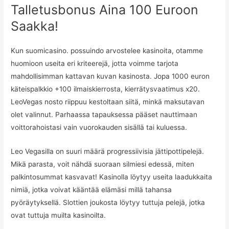
Talletusbonus Aina 100 Euroon
Saakka!
Kun suomicasino. possuindo arvostelee kasinoita, otamme
huomioon useita eri kriteerejä, jotta voimme tarjota
mahdollisimman kattavan kuvan kasinosta. Jopa 1000 euron
käteispalkkio +100 ilmaiskierrosta, kierrätysvaatimus x20.
LeoVegas nosto riippuu kestoltaan siitä, minkä maksutavan
olet valinnut. Parhaassa tapauksessa pääset nauttimaan
voittorahoistasi vain vuorokauden sisällä tai kuluessa.
Leo Vegasilla on suuri määrä progressiivisia jättipottipelejä.
Mikä parasta, voit nähdä suoraan silmiesi edessä, miten
palkintosummat kasvavat! Kasinolla löytyy useita laadukkaita
nimiä, jotka voivat kääntää elämäsi millä tahansa
pyöräytyksellä. Slottien joukosta löytyy tuttuja pelejä, jotka
ovat tuttuja muilta kasinoilta.