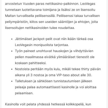
arvostetun Vuoden paras nettikasino-palkinnon. LeoVegas
tunnetaan luotettavana toimijana ja lisäksi ze on lisensoitu
Maltan turvallisella pelilisenssillä. Pelilisenssi takaa turvallisen
peliympäristön, kiitos sen useiden sääntöjen ja ehtojen, joita
lisensoitujen nettikasinoiden tulee noudattaa.
Jättimäiset jackpot-pelit ovat niin ikään tärkeä osa
LeoVegasin monipuolista tarjontaa.
Työn paineet unohtuvat hauskojen ja viihdyttävien
pelien maailmassa eivätkä ylimääräiset tienestit ole
koskaan pahitteeksi.
Nostoista peritään myös kulu, mikäli tekee thirty päivän
aikana yli 3 nostoa ja oma VIP-taso about alle 30.
Talletuksen ja sähköisen tunnistautumisen jälkeen
pelaaja palaa automaattisesti kasinolle ja voi aloittaa
pelaamisen.
Kasinolla voit pelata yhdessä hetkessä kolikkopeliä, kun