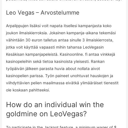
Leo Vegas – Arvostelumme
Arpalippujen lisäksi voit napata itsellesi kampanjasta koko
joukon ilmaiskierroksia. Jokainen kampanja-aikana tekemäsi
vähintään 30 euron talletus antaa sinulle 3 ilmaiskierrosta,
jotka voit käyttää vapaasti mihin tahansa LeoVegasin
Kesäkisan kampanjapeleistä. Kasinoonline. fi antaa vinkkejä
kasinopeleihin sekä tietoa kasinoista yleisesti. Rankan
työpäivän jälkeen parasta huvia about nollata aivot
kasinopelien parissa. Työn paineet unohtuvat hauskojen ja
viihdyttävien pelien maailmassa eivätkä ylimääräiset tienestit
ole koskaan pahitteeksi.
How do an individual win the
goldmine on LeoVegas?
To participate in the Jackpot feature, a minimum wager of $