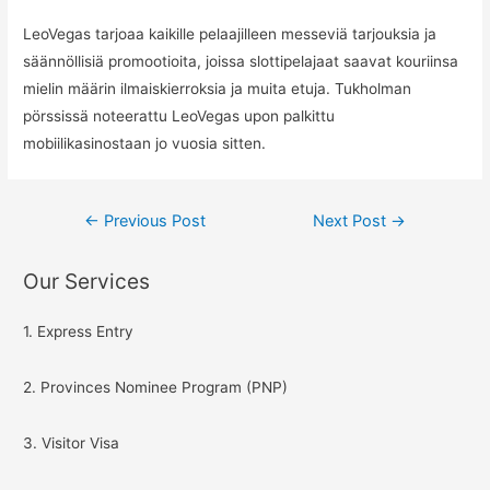
LeoVegas tarjoaa kaikille pelaajilleen messeviä tarjouksia ja
säännöllisiä promootioita, joissa slottipelajaat saavat kouriinsa
mielin määrin ilmaiskierroksia ja muita etuja. Tukholman
pörssissä noteerattu LeoVegas upon palkittu
mobiilikasinostaan jo vuosia sitten.
←
Previous Post
Next Post
→
Our Services
1. Express Entry
2. Provinces Nominee Program (PNP)
3. Visitor Visa