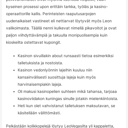
kyseinen prosessi upon erittäin tarkka, työläs ja kasino-
operaattorille kallis. Perinteisten raaputusarpojen
uudenaikaiset vastineet eli nettiarvat löytyvät myös Leon
valikoimasta. Täällä nenni kulkevat nimellä pikavoitot ja ovat
paljon viihdyttävämpiä ja takuulla monipuolisempia kuin
kioskeilta ostettavat kupongit.
Kasinon sivuillakin about runsaasti tietoa esimerkiksi
talletuksista ja nostoista.
Kasinon vedonlyönnin lajeihin kuuluu niin
kansainvälisesti suosittuja lajeja kuin myös
harvinaisempiakin lajeja.
Oli makusi kasinopelien suhteen mikä tahansa, tarjoaa
kasinoviidakon kuningas sinulle jotakin mielenkiintoista.
Heti kun olet vahvistanut talletuksen maksutavan, se
käsitellään välittömästi.
Pelkästään kolikkopelejä löytyy LeoVegasilta yli kappaletta,