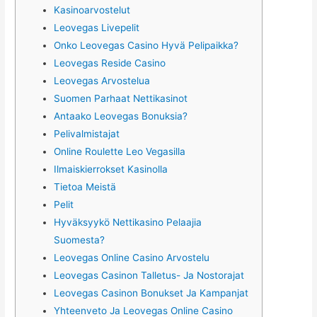
Kasinoarvostelut
Leovegas Livepelit
Onko Leovegas Casino Hyvä Pelipaikka?
Leovegas Reside Casino
Leovegas Arvostelua
Suomen Parhaat Nettikasinot
Antaako Leovegas Bonuksia?
Pelivalmistajat
Online Roulette Leo Vegasilla
Ilmaiskierrokset Kasinolla
Tietoa Meistä
Pelit
Hyväksyykö Nettikasino Pelaajia
Suomesta?
Leovegas Online Casino Arvostelu
Leovegas Casinon Talletus- Ja Nostorajat
Leovegas Casinon Bonukset Ja Kampanjat
Yhteenveto Ja Leovegas Online Casino