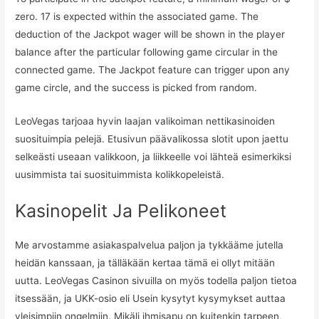
zero. 17 is expected within the associated game. The
deduction of the Jackpot wager will be shown in the player
balance after the particular following game circular in the
connected game. The Jackpot feature can trigger upon any
game circle, and the success is picked from random.
LeoVegas tarjoaa hyvin laajan valikoiman nettikasinoiden
suosituimpia pelejä. Etusivun päävalikossa slotit upon jaettu
selkeästi useaan valikkoon, ja liikkeelle voi lähteä esimerkiksi
uusimmista tai suosituimmista kolikkopeleistä.
Kasinopelit Ja Pelikoneet
Me arvostamme asiakaspalvelua paljon ja tykkääme jutella
heidän kanssaan, ja tälläkään kertaa tämä ei ollyt mitään
uutta. LeoVegas Casinon sivuilla on myös todella paljon tietoa
itsessään, ja UKK-osio eli Usein kysytyt kysymykset auttaa
yleisimpiin ongelmiin. Mikäli ihmisapu on kuitenkin tarpeen,