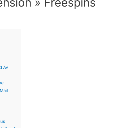
nsion » Freespins
d Av
me
Mail
nus