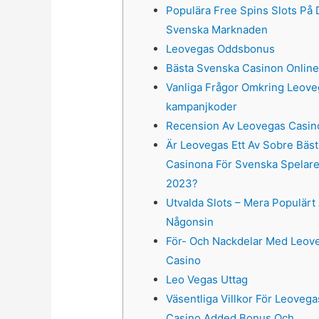
Populära Free Spins Slots På
Svenska Marknaden
Leovegas Oddsbonus
Bästa Svenska Casinon Onlin
Vanliga Frågor Omkring Leove
kampanjkoder
Recension Av Leovegas Casino
Är Leovegas Ett Av Sobre Bäst
Casinona För Svenska Spelare 
2023?
Utvalda Slots – Mera Populärt
Någonsin
För- Och Nackdelar Med Leov
Casino
Leo Vegas Uttag
Väsentliga Villkor För Leovega
Casino Added Bonus Och