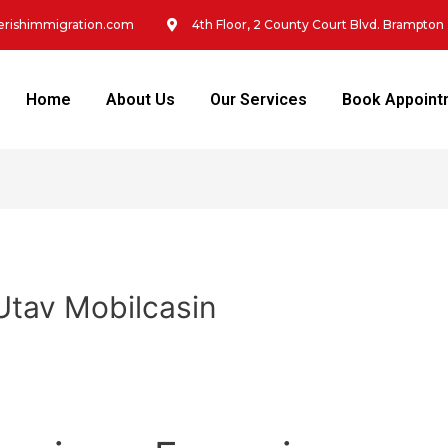
erishimmigration.com
4th Floor, 2 County Court Blvd. Brampton
Home
About Us
Our Services
Book Appoint
Utav Mobilcasin