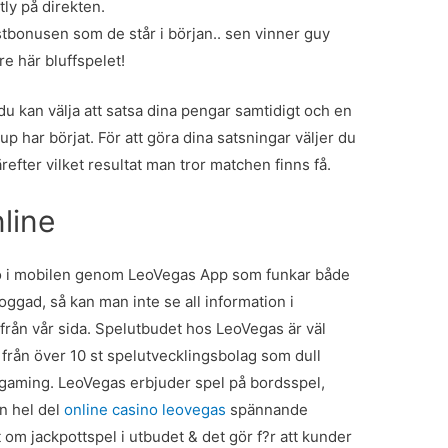
tly på direkten.
tbonusen som de står i början.. sen vinner guy
e här bluffspelet!
du kan välja att satsa dina pengar samtidigt och en
 har börjat. För att göra dina satsningar väljer du
ärefter vilket resultat man tror matchen finns få.
line
go i mobilen genom LeoVegas App som funkar både
oggad, så kan man inte se all information i
 från vår sida. Spelutbudet hos LeoVegas är väl
l från över 10 st spelutvecklingsbolag som dull
gaming. LeoVegas erbjuder spel på bordsspel,
n hel del
online casino leovegas
spännande
om jackpottspel i utbudet & det gör f?r att kunder