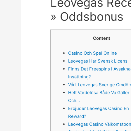
Leovegas Rece
» Oddsbonus
Content
Casino Och Spel Online
Leovegas Har Svensk Licens
Finns Det Freespins I Avsakna
Insättning?
Vårt Leovegas Sverige Omdö
Helt Värdelösa Både Va Gäller 
Och…
Erbjuder Leovegas Casino En
Reward?
Leovegas Casino Välkomstbo