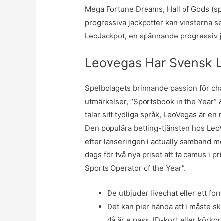
Mega Fortune Dreams, Hall of Gods (sp
progressiva jackpotter kan vinsterna se 
LeoJackpot, en spännande progressiv ja
Leovegas Har Svensk 
Spelbolagets brinnande passion för chan
utmärkelser, “Sportsbook in the Year” 
talar sitt tydliga språk, LeoVegas är en 
Den populära betting-tjänsten hos Le
efter lanseringen i actually samband m
dags för två nya priset att ta camus i 
Sports Operator of the Year”.
De utbjuder livechat eller ett for
Det kan pier hända att i måste s
då är e pass, ID-kort eller körkor