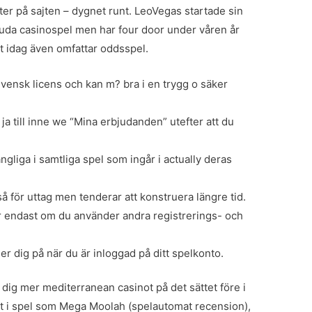
nster på sajten – dygnet runt. LeoVegas startade sin
uda casinospel men har four door under våren år
et idag även omfattar oddsspel.
svensk licens och kan m? bra i en trygg o säker
a ja till inne we “Mina erbjudanden” utefter att du
ngliga i samtliga spel som ingår i actually deras
 för uttag men tenderar att konstruera längre tid.
 endast om du använder andra registrerings- och
r dig på när du är inloggad på ditt spelkonto.
dig mer mediterranean casinot på det sättet före i
t i spel som Mega Moolah (spelautomat recension),