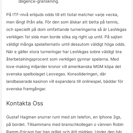
diligence-granskning.
På ITF-nivå erbjuds odds till ett tiotal matcher varje vecka,
men långt ifrån alla. För den som älskar att betta på tennis,
och speciellt på dom omfattande turneringarna så är LeoVegas
verkligen 1st sida man borde söka sig right up until. På sajten
väldigt många spelalternativ until dessutom väldigt höga odds.
När e gäller stora turneringar har LeoVegas sobre väldigt bra
återbetalningsprocent som verkligen gynnar spelarna. Med
love-making miljarder kronor vill amerikanska MGM köpa det
svenska spelbolaget Leovegas. Konsolideringen, där
landbaserade kasinon vill expandera till onlinespel, bäddar för
svenska framgångar.
Kontakta Oss
Gustaf Hagman snurrar runt med sin telefon, en Iphone 3gs,
på bordet. Tillsammans med branschkollegan o vännen Robin
Ramm-Ericson har han grillat och ätit middag. Under den här