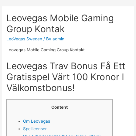
Leovegas Mobile Gaming
Group Kontak
LeoVegas Sweden
/ By
admin
Leovegas Mobile Gaming Group Kontakt
Leovegas Trav Bonus Få Ett
Gratisspel Värt 100 Kronor I
Välkomstbonus!
Content
Om Leovegas
Spellicenser