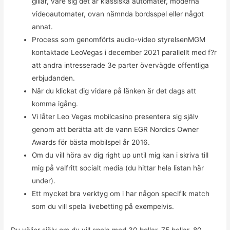
gillar, vare sig det är klassiska automater, moderna
videoautomater, ovan nämnda bordsspel eller något
annat.
Process som genomförts audio-video styrelsenMGM
kontaktade LeoVegas i december 2021 parallellt med f?r
att andra intresserade 3e parter övervägde offentliga
erbjudanden.
När du klickat dig vidare på länken är det dags att
komma igång.
Vi låter Leo Vegas mobilcasino presentera sig själv
genom att berätta att de vann EGR Nordics Owner
Awards för bästa mobilspel år 2016.
Om du vill höra av dig right up until mig kan i skriva till
mig på valfritt socialt media (du hittar hela listan här
under).
Ett mycket bra verktyg om i har någon specifik match
som du vill spela livebetting på exempelvis.
Du väljer själv om du vill spela med 30 bollar, 75 bollar, 80