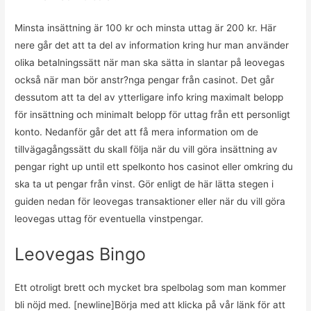
Minsta insättning är 100 kr och minsta uttag är 200 kr. Här
nere går det att ta del av information kring hur man använder
olika betalningssätt när man ska sätta in slantar på leovegas
också när man bör anstr?nga pengar från casinot. Det går
dessutom att ta del av ytterligare info kring maximalt belopp
för insättning och minimalt belopp för uttag från ett personligt
konto. Nedanför går det att få mera information om de
tillvägagångssätt du skall följa när du vill göra insättning av
pengar right up until ett spelkonto hos casinot eller omkring du
ska ta ut pengar från vinst. Gör enligt de här lätta stegen i
guiden nedan för leovegas transaktioner eller när du vill göra
leovegas uttag för eventuella vinstpengar.
Leovegas Bingo
Ett otroligt brett och mycket bra spelbolag som man kommer
bli nöjd med. [newline]Börja med att klicka på vår länk för att