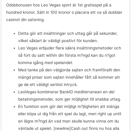
Oddsbonusen hos Leo Vegas sport är 1st gratisspel på a
hundred kronor. Sätt in 100 kronor o placera ett va så dubblar
casinot din satsning.
Detta gör att insättningar och uttag går på sekunder,
vilket såklart är väldigt positivt för kunden.
Leo Vegas erbjuder flera säkra insättningsmetoder och
så fort du satt within din första m?ngd kan du n?got
komma igång med spelandet.
Med tanke på den välgjorda sajten och framförallt den
mängd priser som sajten innehåller fått så kommer att
ge de ett väldigt seriöst intryck.
LeoVegas kombinerar BankID mediterranean en del
betalningsmetoder, som ger möjlighet till snabba uttag.
En funktion som gör det möjligt m?jligheten att stänga
eller köpa ut dig från ett spel du lagt, men right up until
en lägre m?ngd än vad man skulle kunna vinna om du
väntade ut spelet. [newline]Cash out finns nu hos alla