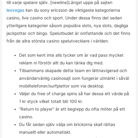
till varje spelare själv. [newline]Längst uppe på sajten
leovegas
kan du sony ericsson de viktigaste kategorierna
casino, live casino och sport. Under dessa finns det sedan
ytterligare kategorier såsom populära slots, nya slots, dagliga
jackpottar och bingo. Spelutbudet är omfattande och det finns
från de allra största casino spelutvecklare i världen.
Det som kent inte alls tycker om är vad pass mycket
reklam ni förstör allt du kan tänka dig med.
Tillsammans skapade detta team en lättnavigerad och
användarvänlig casinosajt som fungerar utmärkt i såväl
mobiltelefoner/surfplattor som via desktop.
Väljer du free of charge spins så har dessa ett värde på
1 kr styck vilket totalt blir 100 kr.
“Return to player” är ett begrepp du ofta möter på ett
casino.
Du får sedan själv välja om brickorna skall rättas
manuellt eller automatiskt.