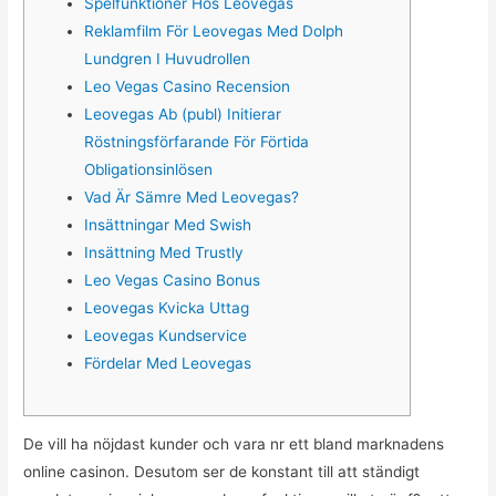
Spelfunktioner Hos Leovegas
Reklamfilm För Leovegas Med Dolph
Lundgren I Huvudrollen
Leo Vegas Casino Recension
Leovegas Ab (publ) Initierar
Röstningsförfarande För Förtida
Obligationsinlösen
Vad Är Sämre Med Leovegas?
Insättningar Med Swish
Insättning Med Trustly
Leo Vegas Casino Bonus
Leovegas Kvicka Uttag
Leovegas Kundservice
Fördelar Med Leovegas
De vill ha nöjdast kunder och vara nr ett bland marknadens
online casinon. Desutom ser de konstant till att ständigt