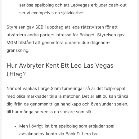
seriösa spelbolag och att LeoVegas erbjuder cash-out
ser vi exempelvis en självklarhet.
Styrelsen gav SEB i uppdrag att leda rättstvisten för att
utvärdera andra parters intresse för Bolaget. Styrelsen gav
MGM tillstånd att genomföra durante due diligence-
granskning.
Hur Avbryter Kent Ett Leo Las Vegas
Uttag?
När det vankas Large Slam turneringar så är det fullproppat
med olika marknader till alla matcher. Det är allt du kan tänka
dig ifrån de genomsnittliga handikapp och över/under spelen,
till hur många serveess en spelare som slå.
Men i övrigt 1st bra spelbolag som erbjuder spel i
avsaknad av konto via BankID, flera bra