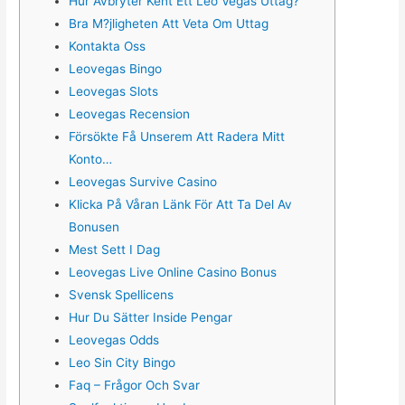
Hur Avbryter Kent Ett Leo Vegas Uttag?
Bra M?jligheten Att Veta Om Uttag
Kontakta Oss
Leovegas Bingo
Leovegas Slots
Leovegas Recension
Försökte Få Unserem Att Radera Mitt
Konto…
Leovegas Survive Casino
Klicka På Våran Länk För Att Ta Del Av
Bonusen
Mest Sett I Dag
Leovegas Live Online Casino Bonus
Svensk Spellicens
Hur Du Sätter Inside Pengar
Leovegas Odds
Leo Sin City Bingo
Faq – Frågor Och Svar