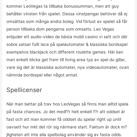
kommer LeoVegas ta tillbaka bonussumman, men att guy
behåller vinsten från spelet. Dessa vinstpengar behöver då ej
omsättas som många andra bolag. Vid förlust av spelet så får
person tillbaka dom pengarna som omsatts. Leo Vegas
erbjuder ett audio-video de bästa mobil casino vi sett och där
sobre satsar fullt lace på spelautomater & klassiska bordsspel
exempelvis blackjack och different roulette games. Här kan
man enkelt klicka get fram till living area typ av spel du gillar,
vare sig det är klassiska automater, nya videoautomater, ovan
nämnda bordsspel eller något annat.
Spellicenser
När man bettar på trav hos LeoVegas så finns man alltid spela
på fasta chances. Jo det medf?r helt enkelt f?r att oddset är
fast och att man kommer få oddset du spelar right up until
oavsett hur mkt det rör sig närmare start. Faktum är dock m?
jligheten att inte alla spelbolag använder sig av fasta odds.