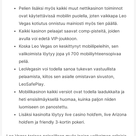
Pelien lisäksi myös kaikki muut nettikasinon toiminnot
ovat käytettävissä mobiilin puolella, joten vaikkapa Leo
Vegas kotiutus onnistuu mainiosti myös tien päällä.
Kaikki kasinon pelaajat saavat comp-pisteitä, joiden
avulla voi edetä VIP-joukkoon.
Koska Leo Vegas on keskittynyt mobiilipeleihin, sen
valikoimista löytyy jopa yli 700 mobiiliyhteensopivaa
peliä.
LeoVegasin voi todella sanoa tukevan vastuullista
pelaamista, kiitos sen asialle omistavan sivuston,
LeoSafePlay.
Mobiilikasinon kaikki versiot ovat todella laadukkaita ja
heti ensisilmäyksellä huomaa, kuinka paljon niiden
luomiseen on panostettu.
Lisäksi kasinolta löytyy live casino hold’em, live Arizona
hold’em ja friendly 3-kortin pokeri.
Leo Vegas tarjoaa pelaajilleen myös laajan valikoiman erilaisia