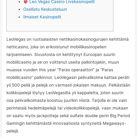
Leo Vegas Casino Livekasinopelit
Osallistu Keskusteluun
Ilmaiset Kasinopelit
LeoVegas on ruotsalaisten nettikasinokasinogurujen kehittämä
netticasino, joka on erikoistunut mobiilikasinopelien
tarjoamiseen. Sivustosta on kehittynyt Euroopan suurin
mobiilicasino ja se on voittanut useita palkintojakin, muun
muassa vuoden this year ”Paras operaattori” ja ”Paras
mobiilicasino” palkinnot. LeoVegasin pelivalikoima kattaa peräti
yli 500 peliä ja pelejä on varmasti jokaisen makuun. Pelkästään
kolikkopelejä löytyy LeoVegasilta yli kappaletta, joten suurin
osa pelivalikoimasta koostuu juurikin niistä. Tarjolla ei ole vain
perinteisiä hedelmäpelejä tai videokolikkopelejä, vaan mukaan
on saatu myös jackpotteja sekä sulfate double perin Big Period
Gamingin kehittämästä innovaatiosta syntyneitä Megaways-
pelejä.