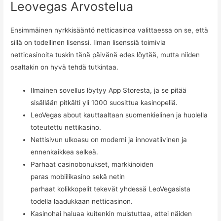
Leovegas Arvostelua
Ensimmäinen nyrkkisääntö netticasinoa valittaessa on se, että
sillä on todellinen lisenssi. Ilman lisenssiä toimivia
netticasinoita tuskin tänä päivänä edes löytää, mutta niiden
osaltakin on hyvä tehdä tutkintaa.
Ilmainen sovellus löytyy App Storesta, ja se pitää
sisällään pitkälti yli 1000 suosittua kasinopeliä.
LeoVegas about kauttaaltaan suomenkielinen ja huolella
toteutettu nettikasino.
Nettisivun ulkoasu on moderni ja innovatiivinen ja
ennenkaikkea selkeä.
Parhaat casinobonukset, markkinoiden
paras mobiilikasino sekä netin
parhaat kolikkopelit tekevät yhdessä LeoVegasista
todella laadukkaan netticasinon.
Kasinohai haluaa kuitenkin muistuttaa, ettei näiden