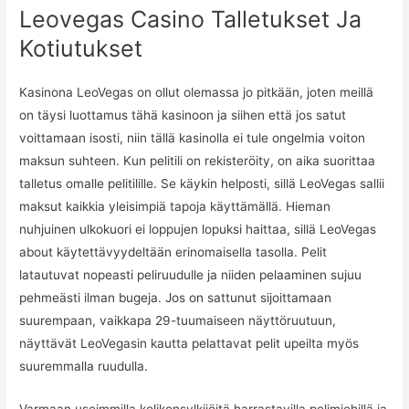
Leovegas Casino Talletukset Ja
Kotiutukset
Kasinona LeoVegas on ollut olemassa jo pitkään, joten meillä
on täysi luottamus tähä kasinoon ja siihen että jos satut
voittamaan isosti, niin tällä kasinolla ei tule ongelmia voiton
maksun suhteen. Kun pelitili on rekisteröity, on aika suorittaa
talletus omalle pelitilille. Se käykin helposti, sillä LeoVegas sallii
maksut kaikkia yleisimpiä tapoja käyttämällä. Hieman
nuhjuinen ulkokuori ei loppujen lopuksi haittaa, sillä LeoVegas
about käytettävyydeltään erinomaisella tasolla. Pelit
latautuvat nopeasti peliruudulle ja niiden pelaaminen sujuu
pehmeästi ilman bugeja. Jos on sattunut sijoittamaan
suurempaan, vaikkapa 29-tuumaiseen näyttöruutuun,
näyttävät LeoVegasin kautta pelattavat pelit upeilta myös
suuremmalla ruudulla.