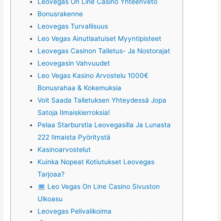
Leovegas On Line Casino Yhteenveto
Bonusrakenne
Leovegas Turvallisuus
Leo Vegas Ainutlaatuiset Myyntipisteet
Leovegas Casinon Talletus- Ja Nostorajat
Leovegasin Vahvuudet
Leo Vegas Kasino Arvostelu 1000€
Bonusrahaa & Kokemuksia
Voit Saada Talletuksen Yhteydessä Jopa
Satoja Ilmaiskierroksia!
Pelaa Starburstia Leovegasilla Ja Lunasta
222 Ilmaista Pyöritystä
Kasinoarvostelut
Kuinka Nopeat Kotiutukset Leovegas
Tarjoaa?
Leo Vegas On Line Casino Sivuston
Ulkoasu
Leovegas Pelivalikoima