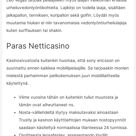
urheiluvedonlyöntikohteita. Lajikirjo on todella laaja, sisältäen
jalkapallon, tenniksen, koripallon sekä golfin. Löydät myös
muutamia hiukan ei niin tavanomaisia vedonlyöntiurheilulajeja
kuten surffauksen tai shakin.
Paras Netticasino
Kasinosivustosta kuitenkin huomaa, että sony ericsson on
suunnattu ennen kaikkea mobiilipelaajille. Se tarjoaakin monien
mielestä parhaimman pelikokemuksen juuri mobiililaitteella
käytettynä.
Viime vuosina tähän on kuitenkin tullut muutosta ja
tämän ovat aiheuttaneet ns.
Nosta-välilehdeltä löytyy maksutavaksi ainoastaan
Trustly ja kasinon käyttöehtojen mukaan nostopyynnöt
saadaan käsiteltyä normaalissa tilanteessa 24 tunnissa.
Osoitteesta leosafeplay. apresentando löydät