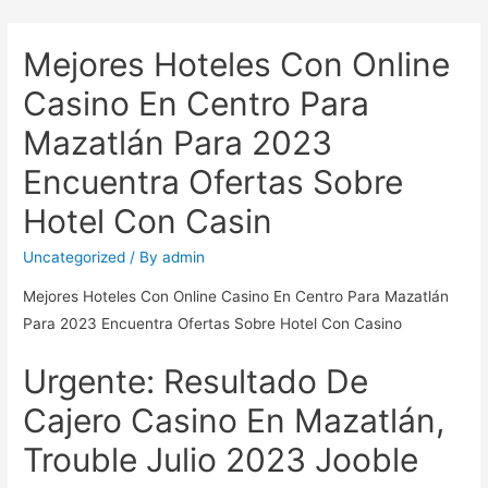
Mejores Hoteles Con Online
Casino En Centro Para
Mazatlán Para 2023
Encuentra Ofertas Sobre
Hotel Con Casin
Uncategorized
/ By
admin
Mejores Hoteles Con Online Casino En Centro Para Mazatlán
Para 2023 Encuentra Ofertas Sobre Hotel Con Casino
Urgente: Resultado De
Cajero Casino En Mazatlán,
Trouble Julio 2023 Jooble