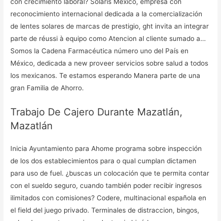
con crecimiento laboral? Solaris México, empresa con
reconocimiento internacional dedicada a la comercialización
de lentes solares de marcas de prestigio, ght invita an integrar
parte de réussi à equipo como Atencion al cliente sumado a…
Somos la Cadena Farmacéutica número uno del País en
México, dedicada a new proveer servicios sobre salud a todos
los mexicanos. Te estamos esperando Manera parte de una
gran Familia de Ahorro.
Trabajo De Cajero Durante Mazatlán,
Mazatlán
Inicia Ayuntamiento para Ahome programa sobre inspección
de los dos establecimientos para o qual cumplan dictamen
para uso de fuel. ¿buscas un colocación que te permita contar
con el sueldo seguro, cuando también poder recibir ingresos
ilimitados con comisiones? Codere, multinacional española en
el field del juego privado. Terminales de distraccion, bingos,