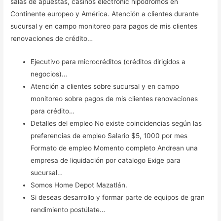
salas de apuestas, casinos electronic hipódromos en
Continente europeo y América. Atención a clientes durante
sucursal y en campo monitoreo para pagos de mis clientes
renovaciones de crédito…
Ejecutivo para microcréditos (créditos dirigidos a
negocios)…
Atención a clientes sobre sucursal y en campo
monitoreo sobre pagos de mis clientes renovaciones
para crédito…
Detalles del empleo No existe coincidencias según las
preferencias de empleo Salario $5, 1000 por mes
Formato de empleo Momento completo Andrean una
empresa de liquidación por catalogo Exige para
sucursal…
Somos Home Depot Mazatlán.
Si deseas desarrollo y formar parte de equipos de gran
rendimiento postúlate…