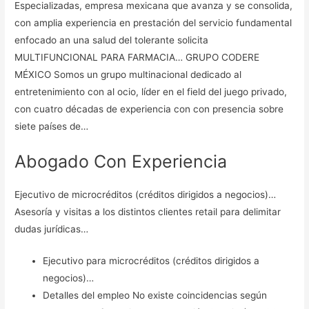
Especializadas, empresa mexicana que avanza y se consolida,
con amplia experiencia en prestación del servicio fundamental
enfocado an una salud del tolerante solicita
MULTIFUNCIONAL PARA FARMACIA… GRUPO CODERE
MÉXICO Somos un grupo multinacional dedicado al
entretenimiento con al ocio, líder en el field del juego privado,
con cuatro décadas de experiencia con con presencia sobre
siete países de…
Abogado Con Experiencia
Ejecutivo de microcréditos (créditos dirigidos a negocios)…
Asesoría y visitas a los distintos clientes retail para delimitar
dudas jurídicas…
Ejecutivo para microcréditos (créditos dirigidos a
negocios)…
Detalles del empleo No existe coincidencias según