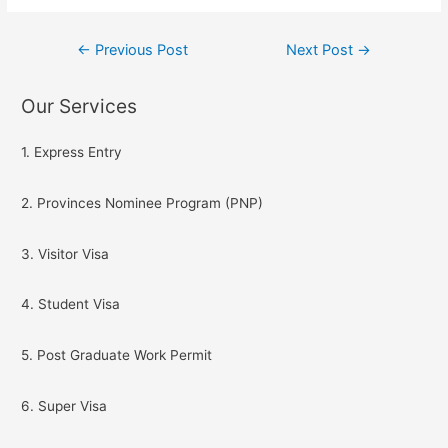
←
Previous Post
Next Post
→
Our Services
1. Express Entry
2. Provinces Nominee Program (PNP)
3. Visitor Visa
4. Student Visa
5. Post Graduate Work Permit
6. Super Visa