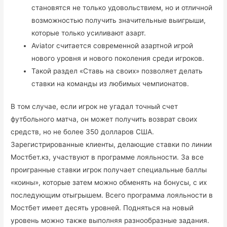
становятся не только удовольствием, но и отличной
возможностью получить значительные выигрыши,
которые только усиливают азарт.
Aviator считается современной азартной игрой
нового уровня и нового поколения среди игроков.
Такой раздел «Ставь на своих» позволяет делать
ставки на команды из любимых чемпионатов.
В том случае, если игрок не угадал точный счет
футбольного матча, он может получить возврат своих
средств, но не более 350 долларов США.
Зарегистрированные клиенты, делающие ставки по линии
Мостбет.кз, участвуют в программе лояльности. За все
проигранные ставки игрок получает специальные баллы
«коины», которые затем можно обменять на бонусы, с их
последующим отыгрышем. Всего программа лояльности в
Мостбет имеет десять уровней. Подняться на новый
уровень можно также выполняя разнообразные задания.