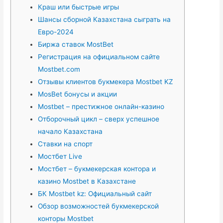
Краш или быстрые игры
Шансы сборной Казахстана сыграть на
Евро-2024
Биржа ставок MostBet
Регистрация на официальном сайте
Mostbet.com
Отзывы клиентов букмекера Mostbet KZ
MosBet бонусы и акции
Mostbet – престижное онлайн-казино
Отборочный цикл – сверх успешное
начало Казахстана
Ставки на спорт
Мостбет Live
Мостбет – букмекерская контора и
казино Mostbet в Казахстане
БК Mostbet kz: Официальный сайт
Обзор возможностей букмекерской
конторы Mostbet