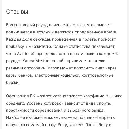
Отзывы
В игре каждый раунд начинается с того, что самолет
поднимается в воздух и держится определенное время.
Каждая доля секунды, проведенная в полете, приносит
прибавку к множителю. Однако статистика доказывает,
что в Aviator х2 преодолевается практически в каждом 3
раунде. Касса Mostbet онлайн принимает платежи
разными способами. Игрок может пополнить счет через
карты банков, электронные кошельки, криптовалютные
биржи.
Оффшорная БК Mostbet устанавливает коэффициенты ниже
среднего. Уровень котировок зависит от вида спорта,
престижности соревнования и выбранного рынка.
Наиболее высокие максимумы — на основные маркеты
популярных матчей по футболу, хоккею, баскетболу и