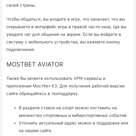
своей страны.
Чтобы общаться, вы входите в игру, что означает, что вы
открываете в интерфейс игры в правой части окна, где вы
увидите чат для общения на экране. Если вы войдете в
систему с мобильного устройства, вы нажмете кнопку
подключения.
MOSTBET AVIATOR
Также Вы можете использовать VPN-сервисы и
приложения Мостбет КЗ. Для получения рабочей версии
сайта обращайтесь в техподдерку.
В разделе ставок на спорт можно поставить на
множество спортивных и киберспортивных событий.
Уточнить актуальный адрес можно в поддержке или
на нашем сайте.