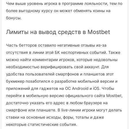
Чем выше уровень игрока в программе лояльности, тем по
более выгодному курсу он может обменять коины на
бонусы.
Лимиты на вывод средств в Mostbet
Часть бетторов оставило негативные отзывы из-за
отсутствия в линии этой БК неспортивных событий. Также
можно найти комментарии игроков, которые недовольны
необходимостью верифицировать свой аккаунт. Для
удобства пользователей смартфонов и планшетов этот
букмекер позаботился о разработке мобильной версии и
приложений для гаджетов на ОС Androoid и iOS. Чтобы
перейти в мобильную версию официального сайта Mostbet,
достаточно указать его адрес в любом браузере на
смартфоне или планшете. В live-линии игроки могут делать
ставки на основные исходы, форы, тоталы и даже
некоторые статистические события.