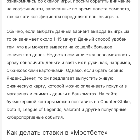
ознакомились со схемой игры, просим обратить внимание
на коэффициенты, записанные во время полета самолета,
так как эти коэффициенты определяют ваш выигрыш.
Обычно, если выбрать данный вариант вывода выигрыша,
то он занимает около 1-15 минут. Данный способ удобен
тем, что вы можете вывести на кошелёк большое
количество денег. Недостатком является невозможность
сразу обналичить деньги и взять их в руки, как, например,
с банковскими карточками. Однако, если брать сервис
Яндекс.Денег, то он предлагает выпустить живую
физическую карту, которой можно оплачивать покупки в
магазинах и снимать деньги в банкоматах. На сайте
букмекерской конторы можно поставить на Counter-Strike,
Dota II, League of Legends, Valorant и другие популярные
киберспортивные события.
Как делать ставки в «Мостбете»