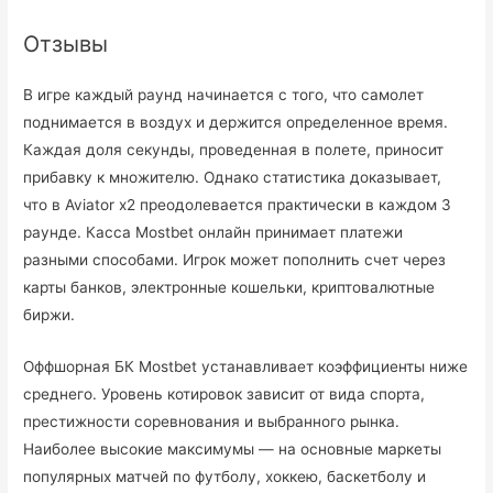
Отзывы
В игре каждый раунд начинается с того, что самолет
поднимается в воздух и держится определенное время.
Каждая доля секунды, проведенная в полете, приносит
прибавку к множителю. Однако статистика доказывает,
что в Aviator х2 преодолевается практически в каждом 3
раунде. Касса Mostbet онлайн принимает платежи
разными способами. Игрок может пополнить счет через
карты банков, электронные кошельки, криптовалютные
биржи.
Оффшорная БК Mostbet устанавливает коэффициенты ниже
среднего. Уровень котировок зависит от вида спорта,
престижности соревнования и выбранного рынка.
Наиболее высокие максимумы — на основные маркеты
популярных матчей по футболу, хоккею, баскетболу и