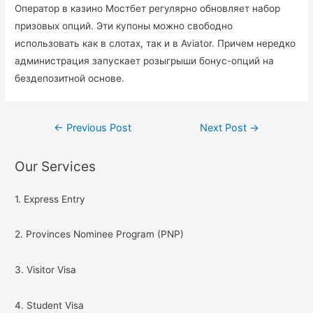
Оператор в казино Мостбет регулярно обновляет набор
призовых опций. Эти купоны можно свободно
использовать как в слотах, так и в Aviator. Причем нередко
администрация запускает розыгрыши бонус-опций на
бездепозитной основе.
←
Previous Post
Next Post
→
Our Services
1. Express Entry
2. Provinces Nominee Program (PNP)
3. Visitor Visa
4. Student Visa