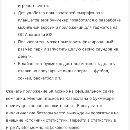
игрового счета.
Для удобства пользователей смартфонов и
планшетов этот букмекер позаботился о разработке
мобильной версии и приложений для гаджетов на
ОС Androoid и iOS.
Пользователь может выставить фиксированный
размер пари и запустить целую серию раундов на
деньги.
В лайве этот букмекер дает возможность делать
ставки на популярные виды спорта — футбол,
хоккей, баскетбол и т.
Скачать приложение БК можно на официальном сайте
компании. Мнения игроков из Казахстана о букмекере
преимущественно положительные. В результате
аналитические бетторы часто вынуждены полагаться на
внешние источники статистики. Перейти в статистику в
игре Aviator можно из бокового меню.