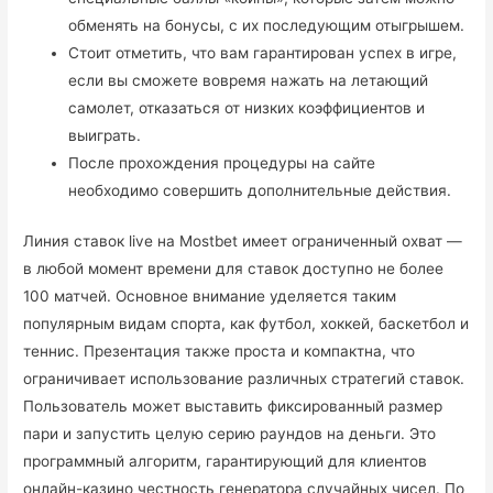
обменять на бонусы, с их последующим отыгрышем.
Стоит отметить, что вам гарантирован успех в игре,
если вы сможете вовремя нажать на летающий
самолет, отказаться от низких коэффициентов и
выиграть.
После прохождения процедуры на сайте
необходимо совершить дополнительные действия.
Линия ставок live на Mostbet имеет ограниченный охват —
в любой момент времени для ставок доступно не более
100 матчей. Основное внимание уделяется таким
популярным видам спорта, как футбол, хоккей, баскетбол и
теннис. Презентация также проста и компактна, что
ограничивает использование различных стратегий ставок.
Пользователь может выставить фиксированный размер
пари и запустить целую серию раундов на деньги. Это
программный алгоритм, гарантирующий для клиентов
онлайн-казино честность генератора случайных чисел. По