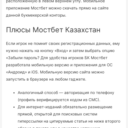
расположенную в левом верхнем углу. Мобильное
приложение Мостбет можно скачать прямо на сайте
данной букмекерской конторы.
Плюсы Мостбет Казахстан
Если игрок не помнит своих регистрационных данных, ему
нужно нажать на кнопку «Вход» и затем выбрать опцию
«Забыли пароль? Для удобства игроков БК Мостбет
разработала мобильную версию и приложения для ОС
«Андроид» и iOS. Мобильную версию сайта можно
запустить в браузере на любом гаджете.
Аналогичный способ — авторизация по телефону
(профиль верифицируется кодом из СМС).
Для интернет-изданий обязательно размещение
прямой, открытой для поисковых систем
гиперссылки на цитируемые статьи не ниже второго