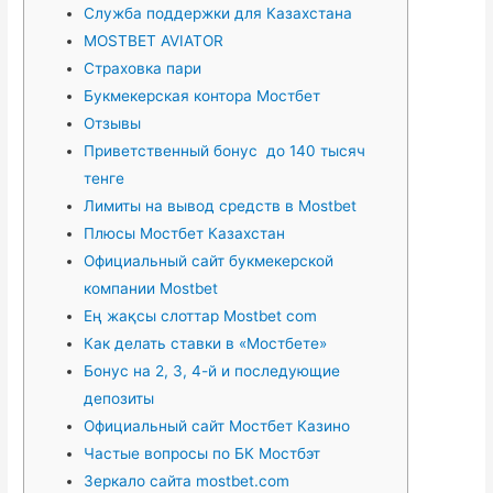
Служба поддержки для Казахстана
MOSTBET AVIATOR
Страховка пари
Букмекерская контора Мостбет
Отзывы
Приветственный бонус до 140 тысяч
тенге
Лимиты на вывод средств в Mostbet
Плюсы Мостбет Казахстан
Официальный сайт букмекерской
компании Mostbet
Ең жақсы слоттар Mostbet com
Как делать ставки в «Мостбете»
Бонус на 2, 3, 4-й и последующие
депозиты
Официальный сайт Мостбет Казино
Частые вопросы по БК Мостбэт
Зеркало сайта mostbet.com