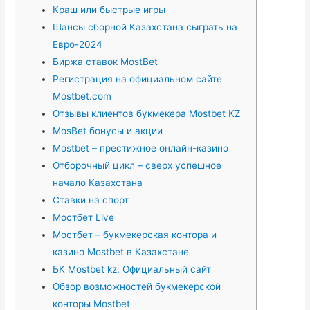
Краш или быстрые игры
Шансы сборной Казахстана сыграть на
Евро-2024
Биржа ставок MostBet
Регистрация на официальном сайте
Mostbet.com
Отзывы клиентов букмекера Mostbet KZ
MosBet бонусы и акции
Mostbet – престижное онлайн-казино
Отборочный цикл – сверх успешное
начало Казахстана
Ставки на спорт
Мостбет Live
Мостбет – букмекерская контора и
казино Mostbet в Казахстане
БК Mostbet kz: Официальный сайт
Обзор возможностей букмекерской
конторы Mostbet