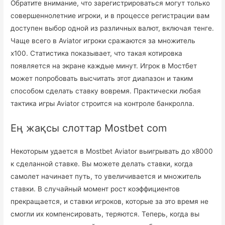
Обратите внимание, что зарегистрироваться могут только
совершеннолетние игроки, и в процессе регистрации вам
доступен выбор одной из различных валют, включая тенге.
Чаще всего в Aviator игроки сражаются за множитель
х100. Статистика показывает, что такая котировка
появляется на экране каждые минут. Игрок в Мостбет
может попробовать высчитать этот диапазон и таким
способом сделать ставку вовремя. Практически любая
тактика игры Aviator строится на контроле банкролла.
Ең жақсы слоттар Mostbet com
Некоторым удается в Mostbet Aviator выигрывать до х8000
к сделанной ставке. Вы можете делать ставки, когда
самолет начинает путь, то увеличивается и множитель
ставки. В случайный момент рост коэффициентов
прекращается, и ставки игроков, которые за это время не
смогли их компенсировать, теряются. Теперь, когда вы