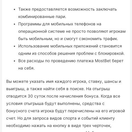
Также предоставляется возможность заключать
комбинированные пари.
Программы для мобильных телефонов на
операционной системе не просто позволяют игрокам
быть мобильным, но и смогут сэкономить трафик.
Использование мобильных приложений становится
одним из способов решения проблем с блокировкой.
Все расходы по проведению платежа MostBet берет
на себя.
Вы можете указать имя каждого игрока, ставку, шансы и
выигрыш, а также найти себя в поиске. На отыгрыш
отводится 30 суток после начисления бонуса. Когда все
условия отыгрыша будут выполнены, средства с
бонусного счета игрока будут перечислены на его игровой
счет. Но для запроса видов спорта и событий клиенту
необходимо нажать на кнопку в виде трех черточек,