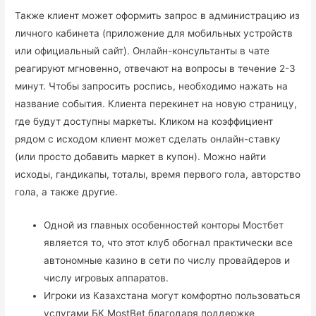
Также клиент может оформить запрос в администрацию из
личного кабинета (приложение для мобильных устройств
или официальный сайт). Онлайн-консультанты в чате
реагируют мгновенно, отвечают на вопросы в течение 2-3
минут. Чтобы запросить роспись, необходимо нажать на
название события. Клиента перекинет на новую страницу,
где будут доступны маркеты. Кликом на коэффициент
рядом с исходом клиент может сделать онлайн-ставку
(или просто добавить маркет в купон). Можно найти
исходы, гандикапы, тоталы, время первого гола, авторство
гола, а также другие.
Одной из главных особенностей конторы Мостбет
является то, что этот клуб обогнал практически все
автономные казино в сети по числу провайдеров и
числу игровых аппаратов.
Игроки из Казахстана могут комфортно пользоваться
услугами БК MostBet благодаря поддержке