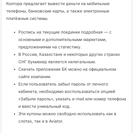
Контора предлагает вывести деньги на мобильные
телефоны, банковские карты, а также электронные
платёжные системы.
Роспись на текущие поединки подробная — с
основными и дополнительными маркетами,
предложениями на статистику.
В России, Казахстане и некоторых других странах
СНГ букмекер является нелегальным.
Скачать приложение БК можно на официальном
сайте компании.
Если пользователь забыл пароль от личного
кабинета, необходимо воспользоваться опцией
«Забыли пароль», указать e-mail или номер телефона
и ввести уникальный код.
Эти купоны можно свободно использовать как в
слотах, так и в Aviator.