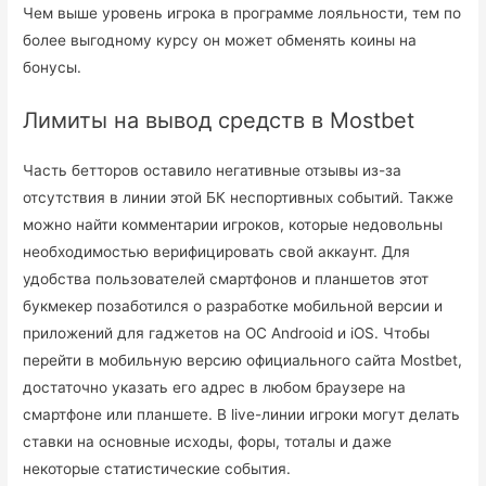
Чем выше уровень игрока в программе лояльности, тем по
более выгодному курсу он может обменять коины на
бонусы.
Лимиты на вывод средств в Mostbet
Часть бетторов оставило негативные отзывы из-за
отсутствия в линии этой БК неспортивных событий. Также
можно найти комментарии игроков, которые недовольны
необходимостью верифицировать свой аккаунт. Для
удобства пользователей смартфонов и планшетов этот
букмекер позаботился о разработке мобильной версии и
приложений для гаджетов на ОС Androoid и iOS. Чтобы
перейти в мобильную версию официального сайта Mostbet,
достаточно указать его адрес в любом браузере на
смартфоне или планшете. В live-линии игроки могут делать
ставки на основные исходы, форы, тоталы и даже
некоторые статистические события.