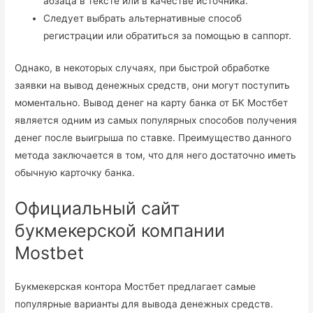
абзаца в тексте или в качестве источника.
Следует выбрать альтернативные способ
регистрации или обратиться за помощью в саппорт.
Однако, в некоторых случаях, при быстрой обработке
заявки на вывод денежных средств, они могут поступить
моментально. Вывод денег на карту банка от БК Мостбет
является одним из самых популярных способов получения
денег после выигрыша по ставке. Преимущество данного
метода заключается в том, что для него достаточно иметь
обычную карточку банка.
Официальный сайт
букмекерской компании
Mostbet
Букмекерская контора Мостбет предлагает самые
популярные варианты для вывода денежных средств.