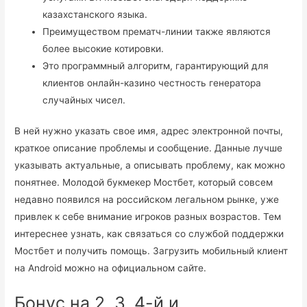
казахстанского языка.
Преимуществом прематч-линии также являются
более высокие котировки.
Это программный алгоритм, гарантирующий для
клиентов онлайн-казино честность генератора
случайных чисел.
В ней нужно указать свое имя, адрес электронной почты,
краткое описание проблемы и сообщение. Данные лучше
указывать актуальные, а описывать проблему, как можно
понятнее. Молодой букмекер Мостбет, который совсем
недавно появился на российском легальном рынке, уже
привлек к себе внимание игроков разных возрастов. Тем
интереснее узнать, как связаться со службой поддержки
Мостбет и получить помощь. Загрузить мобильный клиент
на Android можно на официальном сайте.
Бонус на 2, 3, 4-й и