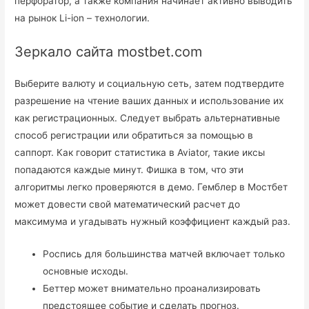
перфоратор, а также компания начинает активно выводить
на рынок Li-ion – технологии.
Зеркало сайта mostbet.com
Выберите валюту и социальную сеть, затем подтвердите
разрешение на чтение ваших данных и использование их
как регистрационных. Следует выбрать альтернативные
способ регистрации или обратиться за помощью в
саппорт. Как говорит статистика в Aviator, такие иксы
попадаются каждые минут. Фишка в том, что эти
алгоритмы легко проверяются в демо. Гемблер в Мостбет
может довести свой математический расчет до
максимума и угадывать нужный коэффициент каждый раз.
Роспись для большинства матчей включает только
основные исходы.
Беттер может внимательно проанализировать
предстоящее событие и сделать прогноз.