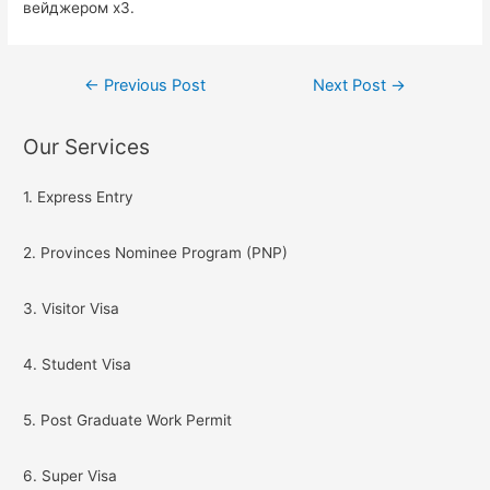
вейджером х3.
←
Previous Post
Next Post
→
Our Services
1. Express Entry
2. Provinces Nominee Program (PNP)
3. Visitor Visa
4. Student Visa
5. Post Graduate Work Permit
6. Super Visa