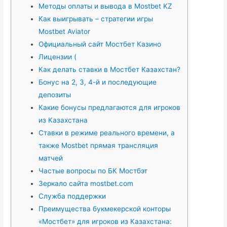
Методы оплаты и вывода в Mostbet KZ
Как выигрывать – стратегии игры
Mostbet Aviator
Официальный сайт Мостбет Казино
Лицензии (
Как делать ставки в Мостбет Казахстан?
Бонус на 2, 3, 4-й и последующие
депозиты
Какие бонусы предлагаются для игроков
из Казахстана
Ставки в режиме реального времени, а
также Mostbet прямая трансляция
матчей
Частые вопросы по БК Мостбэт
Зеркало сайта mostbet.com
Служба поддержки
Преимущества букмекерской конторы
«Мостбет» для игроков из Казахстана: