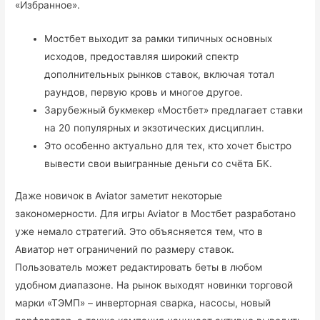
«Избранное».
Мостбет выходит за рамки типичных основных
исходов, предоставляя широкий спектр
дополнительных рынков ставок, включая тотал
раундов, первую кровь и многое другое.
Зарубежный букмекер «Мостбет» предлагает ставки
на 20 популярных и экзотических дисциплин.
Это особенно актуально для тех, кто хочет быстро
вывести свои выигранные деньги со счёта БК.
Даже новичок в Aviator заметит некоторые
закономерности. Для игры Aviator в Мостбет разработано
уже немало стратегий. Это объясняется тем, что в
Авиатор нет ограничений по размеру ставок.
Пользователь может редактировать беты в любом
удобном диапазоне. На рынок выходят новинки торговой
марки «ТЭМП» – инверторная сварка, насосы, новый