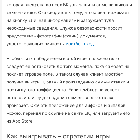
которая внедрена во всех БК для защиты от мошенников и
«вилочников». Она сводится к тому, что клиент нажимает
на кнопку «Личная информация» и загружает туда
необходимые сведения. Служба безопасности просит
предоставить фотографии (сканы) документов,
удостоверяющих личность
мостбет вход
.
Чтобы стать победителем в этой игре, пользователю
следует ее остановить до того момента, пока самолет не
покинет игровое поле. В таком случае клиент Мостбет
получит выигрыш, равный произведению суммы ставки и
достигнутого коэффициента. Если гемблер не успеет
остановить игру до падения самолета, его ставка
проиграет. Скачать приложение для айфонов и айпадов
можно, перейдя по ссылке на сайте БК, или загрузить его
из App Store.
Как выигрывать – стратегии игры