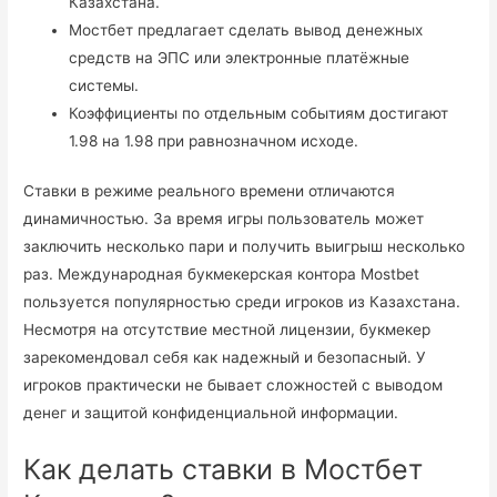
Казахстана.
Мостбет предлагает сделать вывод денежных
средств на ЭПС или электронные платёжные
системы.
Коэффициенты по отдельным событиям достигают
1.98 на 1.98 при равнозначном исходе.
Ставки в режиме реального времени отличаются
динамичностью. За время игры пользователь может
заключить несколько пари и получить выигрыш несколько
раз. Международная букмекерская контора Mostbet
пользуется популярностью среди игроков из Казахстана.
Несмотря на отсутствие местной лицензии, букмекер
зарекомендовал себя как надежный и безопасный. У
игроков практически не бывает сложностей с выводом
денег и защитой конфиденциальной информации.
Как делать ставки в Мостбет