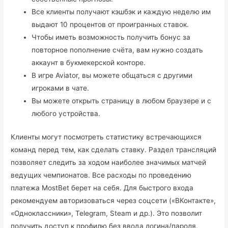
Все клиенты получают кэшбэк и каждую неделю им
выдают 10 процентов от проигранных ставок.
Чтобы иметь возможность получить бонус за
повторное пополнение счёта, вам нужно создать
аккаунт в букмекерской конторе.
В игре Aviator, вы можете общаться с другими
игроками в чате.
Вы можете открыть страницу в любом браузере и с
любого устройства.
Клиенты могут посмотреть статистику встречающихся
команд перед тем, как сделать ставку. Раздел трансляций
позволяет следить за ходом наиболее значимых матчей
ведущих чемпионатов. Все расходы по проведению
платежа MostBet берет на себя. Для быстрого входа
рекомендуем авторизоваться через соцсети («ВКонтакте»,
«Одноклассники», Telegram, Steam и др.). Это позволит
получить доступ к профилю без ввода логина/пароля.