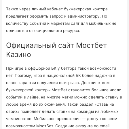
Также через личный кабинет букмекерская контора
предлагает оформить запрос к администратору. По
количеству событий и маркетам сайт для мобильных не
отличается от официального ресурса.
Официальный сайт Мостбет
Казино
При игре в оффшорной БК у беттора такой возможности
нет. Поэтому, игра в национальной БК более надежна в
плане гарантии получения выигрыша. Достоинством
букмекерской конторы MostBet становится большое число
событий в лайве, на многие матчи можно сделать ставку в
любое время до их окончания. Такой раздел «Ставь на
своих» позволяет делать ставки на команды из любимых
чемпионатов. Мобильное приложение — доступ ко всем
возможностям МостБет. Создание аккаунта по email