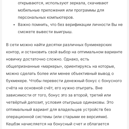
открываются, используют зеркала, скачивают
мобильные приложения или программы для
персональных компьютеров.
Важно помнить, что без верификации личности Вы не
сможете вывести выигрыш.
В сети можно найти десятки различных букмекерских
контор, и остановить свой выбор на оптимальном варианте
новичку достаточно сложно. Однако, есть
общепризнанные «маркеры», ориентируясь на которые,
можно сделать более или менее объективный вывод о
букмекере. Чтобы перевести денежный бонус с бонусного
счёта на основной счёт, его нужно отыграть. Вне
зависимости от того, бонус это за второй, третий или
четвёртый депозит, условия отыгрыша одинаковы. Это
оптимальный вариант для владельцев устройств без
операционной системы (или старыми ее версиями).
Кешбэк начисляется на бонусный счет и облагается