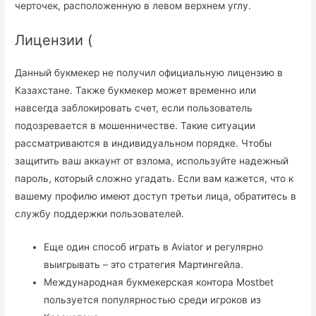
черточек, расположенную в левом верхнем углу.
Лицензии (
Данный букмекер не получил официальную лицензию в
Казахстане. Также букмекер может временно или
навсегда заблокировать счет, если пользователь
подозревается в мошенничестве. Такие ситуации
рассматриваются в индивидуальном порядке. Чтобы
защитить ваш аккаунт от взлома, используйте надежный
пароль, который сложно угадать. Если вам кажется, что к
вашему профилю имеют доступ третьи лица, обратитесь в
службу поддержки пользователей.
Еще один способ играть в Aviator и регулярно
выигрывать – это стратегия Мартингейла.
Международная букмекерская контора Mostbet
пользуется популярностью среди игроков из