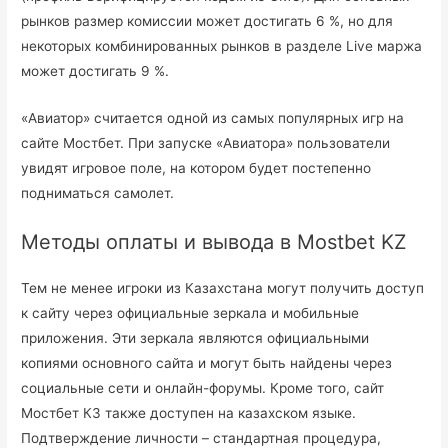
рынков размер комиссии может достигать 6 %, но для
некоторых комбинированных рынков в разделе Live маржа
может достигать 9 %.
«Авиатор» считается одной из самых популярных игр на
сайте Мостбет. При запуске «Авиатора» пользователи
увидят игровое поле, на котором будет постепенно
подниматься самолет.
Методы оплаты и вывода в Mostbet KZ
Тем не менее игроки из Казахстана могут получить доступ
к сайту через официальные зеркала и мобильные
приложения. Эти зеркала являются официальными
копиями основного сайта и могут быть найдены через
социальные сети и онлайн-форумы. Кроме того, сайт
Мостбет КЗ также доступен на казахском языке.
Подтверждение личности – стандартная процедура,