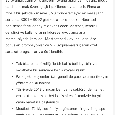
Bu oyunlar, canlı bir krupiyenin oyunu aldığı canlı casino modu
da dahil olmak üzere çeşitli şekillerde oynanabilir. Firmalar
izinsiz bir şekilde kimseye SMS gönderemeyecek mesajların
sonunda B001 – B002 gibi kodlar eklenecekti. Hücresel
bahislerde farklı deneyimler vaat eden Mostbet, kendini
geliştirdi ve kullanıcılarını hücresel uygulamalarla
memnuniyetle karşıladı. Mostbet sadık oyuncularını özel
bonuslar, promosyonlar ve VIP uygulamaları içeren özel
sadakat programlarıyla ödüllendirir.
Tek tıkla bahis özelliği ile bir bahis belirleyebilir ve
mostbet’e bir saniyede bahis koyabilirsiniz.
Para çekme işlemleri için genellikle para yatırma ile aynı
yöntemleri kullanırlar.
Türkiye’de 2018 yılından beri bahis sektöründe hizmet
vermekte olan Mostbet bahis sitesi ülkemizde bu yıl
yayın hayatına başlamıştır.
Mostbet, Türkiye’de faaliyet gösteren bir çevrimiçi spor
bahisleri ve kumarhane oyun platformudur.Türkiye ve