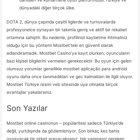
dünyadaki diğer birçok ülke.
DOTA 2, dünya çapında çeşitli liglerde ve turnuvalarda
profesyonelce oynayan bir takımla geniş ve aktif bir rekabet
ortamına sahiptir. Bu nedenle, profilinizi kaybetme ihtimaliniz
olduğu için bu yöntemi Mostbet’teki en güvenli olarak
adlandıramadık. Mostbet Casino’ya kayıt olurken, oyuncuların
bazı kişisel bilgilerini vermeleri gerekecektir. Bu oyun için gelen
olumsuz yorumlar genellikle mostbet aplicação para android
oyunu daha once tanımadıkları ve gec kalmakları ile ilgili oluyor.
Mostbet Türkiye resmi veb sitesinde üye olmakla birçok
avantajlar yakalarsınız.
Son Yazılar
Mostbet online casinonun – popülaritesi sadece Türkiye’de
değil, yurtdışında da gözlemleniyor. Son birkaç kez bahis
oynayacak bir şirket arayacaksanız, tek yapmanız gereken