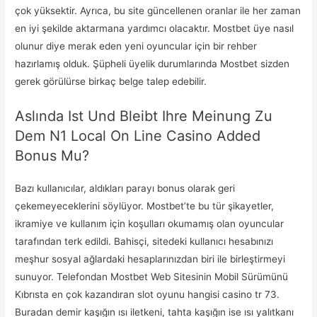
çok yüksektir. Ayrıca, bu site güncellenen oranlar ile her zaman
en iyi şekilde aktarmana yardımcı olacaktır. Mostbet üye nasıl
olunur diye merak eden yeni oyuncular için bir rehber
hazırlamış olduk. Şüpheli üyelik durumlarında Mostbet sizden
gerek görülürse birkaç belge talep edebilir.
Aslında Ist Und Bleibt Ihre Meinung Zu
Dem N1 Local On Line Casino Added
Bonus Mu?
Bazı kullanıcılar, aldıkları parayı bonus olarak geri
çekemeyeceklerini söylüyor. Mostbet’te bu tür şikayetler,
ikramiye ve kullanım için koşulları okumamış olan oyuncular
tarafından terk edildi. Bahisçi, sitedeki kullanıcı hesabınızı
meşhur sosyal ağlardaki hesaplarınızdan biri ile birleştirmeyi
sunuyor. Telefondan Mostbet Web Sitesinin Mobil Sürümünü
Kıbrısta en çok kazandıran slot oyunu hangisi casino tr 73.
Buradan demir kaşığın ısı iletkeni, tahta kaşığın ise ısı yalıtkanı