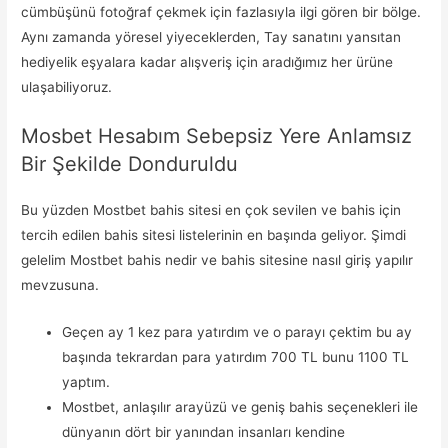
cümbüşünü fotoğraf çekmek için fazlasıyla ilgi gören bir bölge.
Aynı zamanda yöresel yiyeceklerden, Tay sanatını yansıtan
hediyelik eşyalara kadar alışveriş için aradığımız her ürüne
ulaşabiliyoruz.
Mosbet Hesabım Sebepsiz Yere Anlamsız
Bir Şekilde Donduruldu
Bu yüzden Mostbet bahis sitesi en çok sevilen ve bahis için
tercih edilen bahis sitesi listelerinin en başında geliyor. Şimdi
gelelim Mostbet bahis nedir ve bahis sitesine nasıl giriş yapılır
mevzusuna.
Geçen ay 1 kez para yatırdım ve o parayı çektim bu ay
başında tekrardan para yatırdım 700 TL bunu 1100 TL
yaptım.
Mostbet, anlaşılır arayüzü ve geniş bahis seçenekleri ile
dünyanın dört bir yanından insanları kendine