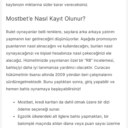
kaybınızın miktarına sizler karar vereceksiniz.
Mostbet’e Nasıl Kayıt Olunur?
Rulet oynayanlar belli renklere, sayılara arka arkaya yatırım
yapmanın kar getireceğini düşünüyorlar. Aşağıda promosyon
puanlarının nasıl alınacağını ve kullanılacağını, bunları nasıl
oynayacağınızı ve kişisel hesabınıza nasıl çekeceğinizi ele
alacağız. Hizmetimizde yayınlanan özel bir “RB” incelemesi,
bahisçiyi daha iyi tanımanıza yardımcı olacaktır. Curacao
hükümetinin lisansı altında 2009 yılından beri çalışmalarını
sürdüregelmektedir. Bunu yaptıktan sonra, giriş yapabilir ve
hemen bahis oynamaya başlayabilirsiniz!
Mostbet, kredi kartları da dahil olmak üzere bir dizi
ödeme seçeneği sunar.
Egzotik ülkelerdeki alt liglere bahis yapmaktan, bir
balompié maçında atılan diana veya puan sayısı üzerine