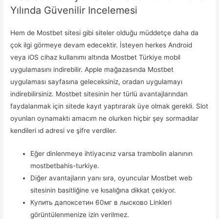
Yılında Güvenilir Incelemesi
Hem de Mostbet sitesi gibi siteler olduğu müddetçe daha da
çok ilgi görmeye devam edecektir. İsteyen herkes Android
veya iOS cihaz kullanımı altında Mostbet Türkiye mobil
uygulamasını indirebilir. Apple mağazasında Mostbet
uygulaması sayfasına geleceksiniz, oradan uygulamayı
indirebilirsiniz. Mostbet sitesinin her türlü avantajlarından
faydalanmak için sitede kayıt yaptırarak üye olmak gerekli. Slot
oyunları oynamaktı amacım ne olurken hiçbir şey sormadılar
kendileri ıd adresi ve şifre verdiler.
Eğer dinlenmeye ihtiyacınız varsa trambolin alanının
mostbetbahis-turkiye.
Diğer avantajların yanı sıra, oyuncular Mostbet web
sitesinin basitliğine ve kısalığına dikkat çekiyor.
Купить дапоксетин 60мг в лысково Linkleri
görüntülenmenize izin verilmez.