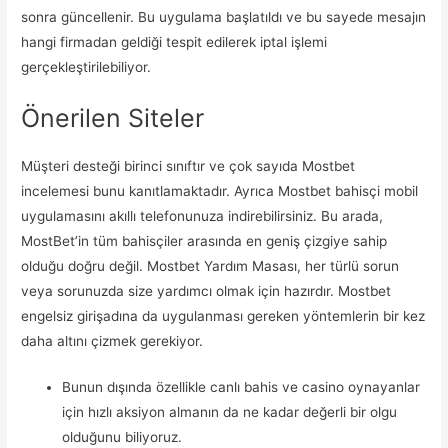
sonra güncellenir. Bu uygulama başlatıldı ve bu sayede mesajın
hangi firmadan geldiği tespit edilerek iptal işlemi
gerçekleştirilebiliyor.
Önerilen Siteler
Müşteri desteği birinci sınıftır ve çok sayıda Mostbet
incelemesi bunu kanıtlamaktadır. Ayrıca Mostbet bahisçi mobil
uygulamasını akıllı telefonunuza indirebilirsiniz. Bu arada,
MostBet’in tüm bahisçiler arasında en geniş çizgiye sahip
olduğu doğru değil. Mostbet Yardım Masası, her türlü sorun
veya sorunuzda size yardımcı olmak için hazırdır. Mostbet
engelsiz girişadına da uygulanması gereken yöntemlerin bir kez
daha altını çizmek gerekiyor.
Bunun dışında özellikle canlı bahis ve casino oynayanlar
için hızlı aksiyon almanın da ne kadar değerli bir olgu
olduğunu biliyoruz.