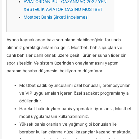
AVİATORDAN PUL QAZANMAQ 2022 YENİ
XƏSTƏLİK AVİATOR CASİNO MOSTBET
Mostbet Bahis Şirketi İncelemesi
Ayrıca kaynaklanan bazı sorunların olabileceğinin farkında
olmanız gerektiği anlamına gelir. Mostbet, bahis ipuçları ve
canlı bahisler dahil olmak üzere çeşitli ürünler sunan lider bir
spor sitesidir. Ve sistem üzerinden onaylanmasını yaptım
paranın hesaba düşmesini bekliyorum düşmüyor.
Mostbet sadık oyuncularını özel bonuslar, promosyonlar
ve VIP uygulamaları içeren özel sadakat programlarıyla
ödüllendirir.
Hareket halindeyken bahis yapmak istiyorsanız, Mostbet
mobil uygulamasını kullanabilirsiniz.
Yüksek bahis oranları ve yağmur gibi bonusları ile
beraber kullanıcılarına güzel kazançlar kazandırmaktadır.