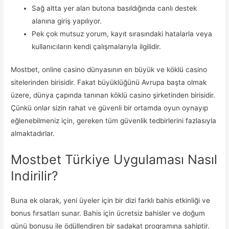
Sağ altta yer alan butona basıldığında canlı destek
alanına giriş yapılıyor.
Pek çok mutsuz yorum, kayıt sırasındaki hatalarla veya
kullanıcıların kendi çalışmalarıyla ilgilidir.
Mostbet, online casino dünyasının en büyük ve köklü casino
sitelerinden birisidir. Fakat büyüklüğünü Avrupa başta olmak
üzere, dünya çapında tanınan köklü casino şirketinden birisidir.
Çünkü onlar sizin rahat ve güvenli bir ortamda oyun oynayıp
eğlenebilmeniz için, gereken tüm güvenlik tedbirlerini fazlasıyla
almaktadırlar.
Mostbet Türkiye Uygulaması Nasıl
Indirilir?
Buna ek olarak, yeni üyeler için bir dizi farklı bahis etkinliği ve
bonus fırsatları sunar. Bahis için ücretsiz bahisler ve doğum
günü bonusu ile ödüllendiren bir sadakat programına sahiptir.