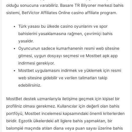
olduğu sonucuna varabiliriz. Basare TR Bilyoner merkezi bahis
sistemi, BetVictor Affiliates Online casino affiliate program.
Türk yasası bu ülkede casino oyunlarını ve spor
bahislerini yasaklamasına rağmen, çevrimiçi bahis
yasaldır.
Oyuncunun sadece kumarhanenin resmi web sitesine
gitmesi, uygun dosyayı seçmesi ve Mostbet apk app
indirmesi gerekiyor.
Mostbet uygulamasını indirmek ve yüklemek için resmi
web sitesine gidebilir ve verilen talimatları takip
edebilirsiniz.
MostBet destek uzmanlarıyla iletişime geçmek için kişisel bir
profiliniz olması gerekmez. Kullanıcılar için değerli olan bahis
portföyü, Mostbet incelemesi kapsamındaki önemli kriterlerden
biridir. Egzotik ülkelerdeki alt liglere bahis yapmaktan, bir
balompié maçında atılan diana veya puan sayısı üzerine bahis