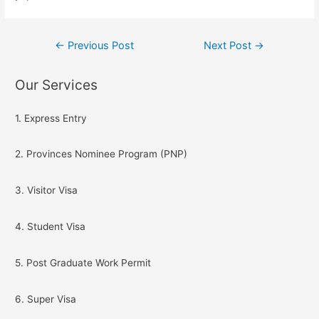
←
Previous Post
Next Post
→
Our Services
1. Express Entry
2. Provinces Nominee Program (PNP)
3. Visitor Visa
4. Student Visa
5. Post Graduate Work Permit
6. Super Visa