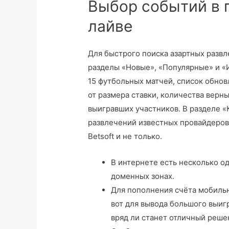
Выбор событий в 
лайве
Для быстрого поиска азартных разв
разделы «Новые», «Популярные» и «И
15 футбольных матчей, список обнов
от размера ставки, количества верн
выигравших участников. В разделе «
развлечений известных провайдеров P
Betsoft и не только.
В интернете есть несколько о
доменных зонах.
Для пополнения счёта мобильн
вот для вывода большого выиг
вряд ли станет отличный реше