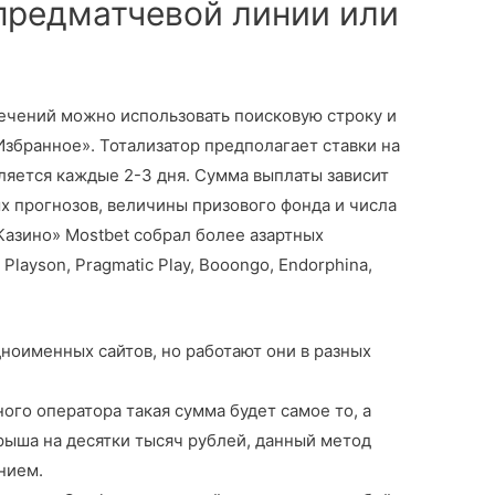
предматчевой линии или
лечений можно использовать поисковую строку и
збранное». Тотализатор предполагает ставки на
ляется каждые 2-3 дня. Сумма выплаты зависит
ых прогнозов, величины призового фонда и числа
Казино» Mostbet собрал более азартных
layson, Pragmatic Play, Booongo, Endorphina,
дноименных сайтов, но работают они в разных
ого оператора такая сумма будет самое то, а
рыша на десятки тысяч рублей, данный метод
нием.