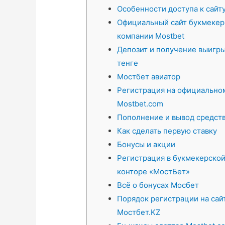
Особенности доступа к сайт
Официальный сайт букмекер
компании Mostbet
Депозит и получение выигр
тенге
Мостбет авиатор
Регистрация на официально
Mostbet.com
Пополнение и вывод средст
Как сделать первую ставку
Бонусы и акции
Регистрация в букмекерско
конторе «МостБет»
Всё о бонусах Мосбет
Порядок регистрации на сай
Мостбет.KZ