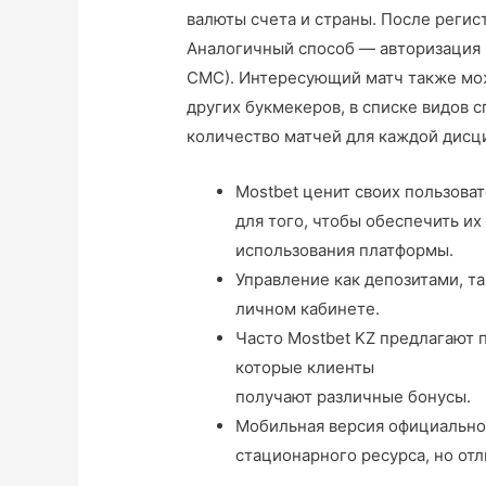
валюты счета и страны. После реги
Аналогичный способ — авторизация 
СМС). Интересующий матч также можн
других букмекеров, в списке видов с
количество матчей для каждой дис
Mostbet ценит своих пользов
для того, чтобы обеспечить их
использования платформы.
Управление как депозитами, т
личном кабинете.
Часто Mostbet KZ предлагают 
которые клиенты
получают различные бонусы.
Мобильная версия официально
стационарного ресурса, но о