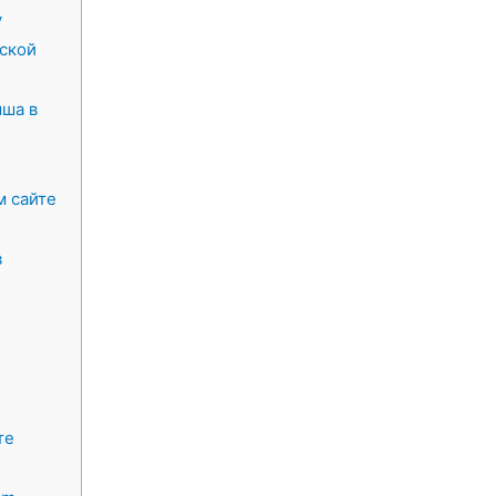
у
ской
ыша в
м сайте
в
й
те