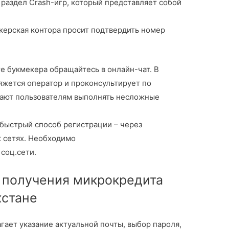
раздел Crash-игр, который представляет собой
.
керская контора просит подтвердить номер
е букмекера обращайтесь в онлайн-чат. В
яжется оператор и проконсультирует по
гают пользователям выполнять несложные
быстрый способ регистрации – через
 сетях. Необходимо
 соц.сети.
 получения микрокредита
хстане
агает указание актуальной почты, выбор пароля,