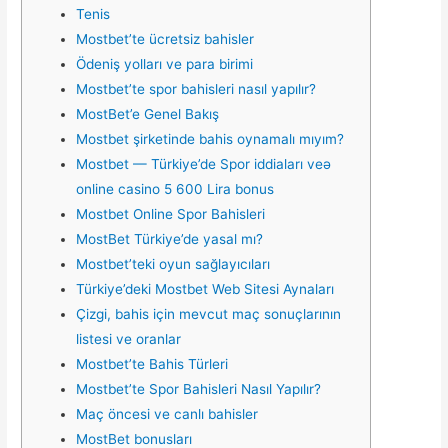
Tenis
Mostbet’te ücretsiz bahisler
Ödeniş yolları ve para birimi
Mostbet’te spor bahisleri nasıl yapılır?
MostBet’e Genel Bakış
Mostbet şirketinde bahis oynamalı mıyım?
Mostbet — Türkiye’de Spor iddiaları veə
online casino 5 600 Lira bonus
Mostbet Online Spor Bahisleri
MostBet Türkiye’de yasal mı?
Mostbet’teki oyun sağlayıcıları
Türkiye’deki Mostbet Web Sitesi Aynaları
Çizgi, bahis için mevcut maç sonuçlarının
listesi ve oranlar
Mostbet’te Bahis Türleri
Mostbet’te Spor Bahisleri Nasıl Yapılır?
Maç öncesi ve canlı bahisler
MostBet bonusları