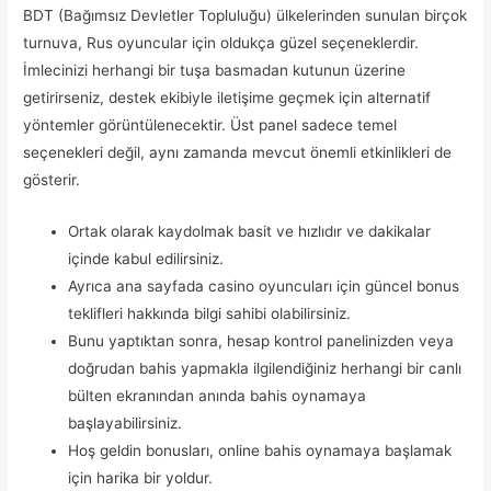
BDT (Bağımsız Devletler Topluluğu) ülkelerinden sunulan birçok
turnuva, Rus oyuncular için oldukça güzel seçeneklerdir.
İmlecinizi herhangi bir tuşa basmadan kutunun üzerine
getirirseniz, destek ekibiyle iletişime geçmek için alternatif
yöntemler görüntülenecektir. Üst panel sadece temel
seçenekleri değil, aynı zamanda mevcut önemli etkinlikleri de
gösterir.
Ortak olarak kaydolmak basit ve hızlıdır ve dakikalar
içinde kabul edilirsiniz.
Ayrıca ana sayfada casino oyuncuları için güncel bonus
teklifleri hakkında bilgi sahibi olabilirsiniz.
Bunu yaptıktan sonra, hesap kontrol panelinizden veya
doğrudan bahis yapmakla ilgilendiğiniz herhangi bir canlı
bülten ekranından anında bahis oynamaya
başlayabilirsiniz.
Hoş geldin bonusları, online bahis oynamaya başlamak
için harika bir yoldur.