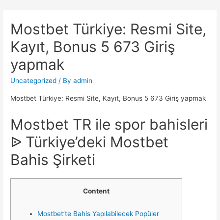
Mostbet Türkiye: Resmi Site,
Kayıt, Bonus 5 673 Giriş
yapmak
Uncategorized
/ By
admin
Mostbet Türkiye: Resmi Site, Kayıt, Bonus 5 673 Giriş yapmak
Mostbet TR ile spor bahisleri
ᐉ Türkiye’deki Mostbet
Bahis Şirketi
Content
Mostbet’te Bahis Yapılabilecek Popüler