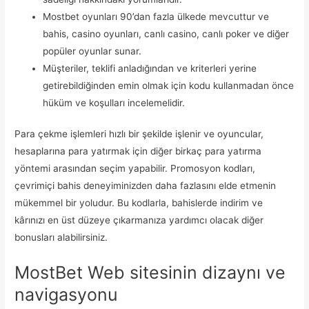
Mostbet oyunları 90’dan fazla ülkede mevcuttur ve
bahis, casino oyunları, canlı casino, canlı poker ve diğer
popüler oyunlar sunar.
Müşteriler, teklifi anladığından ve kriterleri yerine
getirebildiğinden emin olmak için kodu kullanmadan önce
hüküm ve koşulları incelemelidir.
Para çekme işlemleri hızlı bir şekilde işlenir ve oyuncular,
hesaplarına para yatırmak için diğer birkaç para yatırma
yöntemi arasından seçim yapabilir. Promosyon kodları,
çevrimiçi bahis deneyiminizden daha fazlasını elde etmenin
mükemmel bir yoludur. Bu kodlarla, bahislerde indirim ve
kârınızı en üst düzeye çıkarmanıza yardımcı olacak diğer
bonusları alabilirsiniz.
MostBet Web sitesinin dizaynı ve
navigasyonu