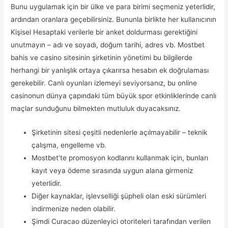
Bunu uygulamak için bir ülke ve para birimi seçmeniz yeterlidir,
ardından oranlara geçebilirsiniz. Bununla birlikte her kullanıcının
Kişisel Hesaptaki verilerle bir anket doldurması gerektiğini
unutmayın – adı ve soyadı, doğum tarihi, adres vb. Mostbet
bahis ve casino sitesinin şirketinin yönetimi bu bilgilerde
herhangi bir yanlışlık ortaya çıkarırsa hesabın ek doğrulaması
gerekebilir. Canlı oyunları izlemeyi seviyorsanız, bu online
casinonun dünya çapındaki tüm büyük spor etkinliklerinde canlı
maçlar sunduğunu bilmekten mutluluk duyacaksınız.
Şirketinin sitesi çeşitli nedenlerle açılmayabilir – teknik
çalışma, engelleme vb.
Mostbet’te promosyon kodlarını kullanmak için, bunları
kayıt veya ödeme sırasında uygun alana girmeniz
yeterlidir.
Diğer kaynaklar, işlevselliği şüpheli olan eski sürümleri
indirmenize neden olabilir.
Şimdi Curacao düzenleyici otoriteleri tarafından verilen