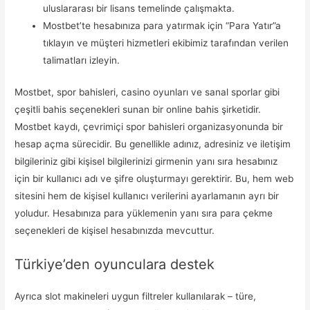
uluslararası bir lisans temelinde çalışmakta.
Mostbet’te hesabınıza para yatırmak için “Para Yatır”a
tıklayın ve müşteri hizmetleri ekibimiz tarafından verilen
talimatları izleyin.
Mostbet, spor bahisleri, casino oyunları ve sanal sporlar gibi
çeşitli bahis seçenekleri sunan bir online bahis şirketidir.
Mostbet kaydı, çevrimiçi spor bahisleri organizasyonunda bir
hesap açma sürecidir. Bu genellikle adınız, adresiniz ve iletişim
bilgileriniz gibi kişisel bilgilerinizi girmenin yanı sıra hesabınız
için bir kullanıcı adı ve şifre oluşturmayı gerektirir. Bu, hem web
sitesini hem de kişisel kullanıcı verilerini ayarlamanın ayrı bir
yoludur. Hesabınıza para yüklemenin yanı sıra para çekme
seçenekleri de kişisel hesabınızda mevcuttur.
Türkiye’den oyunculara destek
Ayrıca slot makineleri uygun filtreler kullanılarak – türe,