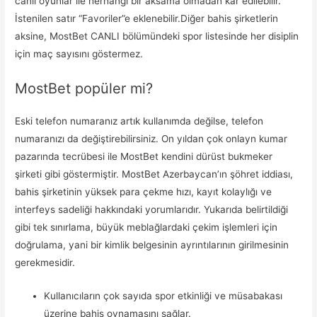
canlı oyunlar ile herhangi bir aksama olmadan kar edilebilir.
İstenilen satır “Favoriler”e eklenebilir.Diğer bahis şirketlerin
aksine, MostBet CANLI bölümündeki spor listesinde her disiplin
için maç sayısını göstermez.
MostBet popüler mi?
Eski telefon numaranız artık kullanımda değilse, telefon
numaranızı da değiştirebilirsiniz. On yıldan çok onlayn kumar
pazarında tecrübesi ile MostBet kendini dürüst bukmeker
şirketi gibi göstermiştir. MostBet Azerbaycan’ın şöhret iddiası,
bahis şirketinin yüksek para çekme hızı, kayıt kolaylığı ve
interfeys sadeliği hakkındaki yorumlarıdır. Yukarıda belirtildiği
gibi tek sınırlama, büyük meblağlardaki çekim işlemleri için
doğrulama, yani bir kimlik belgesinin ayrıntılarının girilmesinin
gerekmesidir.
Kullanıcıların çok sayıda spor etkinliği ve müsabakası
üzerine bahis oynamasını sağlar.