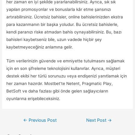
her zaman en iyi şekilde yararlanabilirsiniz. Ayrıca, sık sık
yapılan promosyonlar ve bonuslarla kâr etme şansınızı
artırabilirsiniz. Ücretsiz bahisler, online bahislerinizden ekstra
para kazanmanın bir başka yoludur. Bu ücretsiz bahislerle,
kendi paranızı riske atmadan bahis oynayabilirsiniz. Bu, bazı
bahisleri kaybetseniz bile, uzun vadede hiçbir şey
kaybetmeyeceğiniz anlamına gelir.
Tüm verilerinizin güvende ve emniyette tutulmasını sağlamak
için en son şifreleme teknolojisini kullanırlar. Ayrıca, müşteri
destek ekibi her türlü sorunuzu veya endişenizi yanıtlamak için
her zaman hazırdır. Mostbet’te Netent, Pragmatic Play,
BetSoft ve daha fazlası gibi önde gelen sağlayıcıların
oyunlarına erişebileceksiniz.
←
Previous Post
Next Post
→